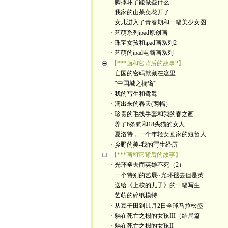
· 脚摔坏了能做些什么
· 我家的山茱萸花开了
· 女儿进入了青春期和一幅美少女图
· 艺萌系列ipad原创画
· 珠宝女孩和ipad画系列2
· 艺萌的ipad电脑画系列
【***画和它背后的故事2】
· 亡国的密码就藏在这里
· “中国城之橱窗”
· 我的写生和鹭鸶
· 滴出来的春天(两幅）
· 珍贵的毛线手套和我的春之画
· 养了6条狗和18头猫的女人
· 夏洛特，一个年轻女画家的短暂人
· 乡野的美-我的写生经历
【***画和它背后的故事】
· 光环褪去而英雄不死（2）
· 一个特别的艺展~光环褪去但是英
· 送给《上校的儿子》的一幅写生
· 艺萌的碎纸模特
· 从豆子田到11月2日全球马拉松盛
· 躺在死亡之榻的女孩III（结局篇
· 躺在死亡之榻的女孩II