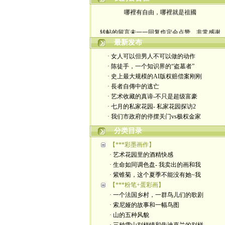
哪裡有自由，哪裡就是祖國
转帖的留言未一一回复也定会点赞。非常感谢
最新发布
yimengling53@yahoo.com
· 女人可以但男人不可以做的动作
有意收藏者请私信我，感谢一贯支持
· 陈徒手，一个知识界的“盗墓者”
· 史上最大规模的AI版权赔偿案刚刚
政治转载不一定代表本人意见
· 長者自傳中的逃亡
· 艺术收藏的真谛-不只是超级富豪
艺术博客：https://yimengl.blog
· 七月的私家花园- 私家花园探访2
· 我们市政府的停摆关门vs极权金家
目录中标注星号的为本人艺术原创
分类目录
【***彩墨画作】
· 艺术花园里的酒精快感
· 生命如同调色盘- 我卖出的画和我
· 紫锥菊，这个夏季不能没有她~我
【***粉笔+蛋彩画】
· 一个法国乡村，一群鸟儿们的歌剧
· 索尼娅的故事和一幅鸟图
· 山的五种风貌