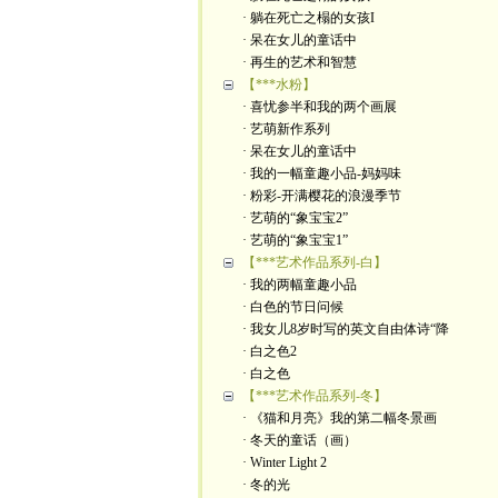
· 躺在死亡之榻的女孩I
· 呆在女儿的童话中
· 再生的艺术和智慧
【***水粉】
· 喜忧参半和我的两个画展
· 艺萌新作系列
· 呆在女儿的童话中
· 我的一幅童趣小品-妈妈味
· 粉彩-开满樱花的浪漫季节
· 艺萌的“象宝宝2”
· 艺萌的“象宝宝1”
【***艺术作品系列-白】
· 我的两幅童趣小品
· 白色的节日问候
· 我女儿8岁时写的英文自由体诗“降
· 白之色2
· 白之色
【***艺术作品系列-冬】
· 《猫和月亮》我的第二幅冬景画
· 冬天的童话（画）
· Winter Light 2
· 冬的光