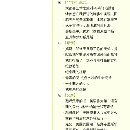
【***旅行画志】
· 大都会艺术之旅-卡布奇诺老牌咖
· 让梦想在我行进的脚步中实现（图
· 83天自驾美国50州，比蹲在家里三
· 枫子古巴行：海明威的那片海
· 暑期画中乐优游（多幅原创作品）
· 五月和梦幻威尼斯
【母亲】
· 妈妈，我终于复原了你的美貌，是
· 献给我的婆婆和所有因疫情而孤独
· 我们打赢了一场不可能打赢的官司
· 抢救婆婆
· 纪念我的祖母
· 母亲的花-点点水晶的生命绽放
· 一个非凡的女人
· 我母亲的画像
【父亲】
· 翻译父亲的书，英语作为第二语言
· 我的公公- 林登·约翰逊和万寿纺
· 精彩叙述：美国华裔大兵军中讨公
· 前往华府后的意外收获（一）
· 先父，美國的國殤日祭拜布里斯堡