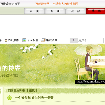
设万维读者为首页
万维读者网 -- 全球华人的精神家园
首 页
新 闻
视 频
博 客
志
控制面板
个人相册
给我留言
萌的博客
仙子的艺术花园
https://blog.creaders.net/
网络日志列表 【摄影2】
一个摄影师父母的挥手告别