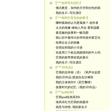
【***加州写生回忆】
· 俄式教堂，加州的天空和任性的我
· 我的名片--写生酒庄
【***画和它背后的故事3】
· 哪种孤独你认为更孤独？-创作者
· 太太的画像·缅甸人丹佐·爱和温暖
· 索尼娅的故事和一幅鸟图
· 我心目中最伟大的哥特派作家艾伦
· 给两位女士的画像
· 安琪拉和我的小天使
· 你是用三个标志就能猜到的牛人吗
· 艺萌的新苹果铅笔的展示
· 我的名片--写生酒庄
【***3D作品】
· 艺萌的吉祥画（话）《风声水起捞
· 我的3D作品-悠游自在沙滩情
· 我的立体画作II《层峦叠嶂》
· 孩童时代的记忆（我的3D作品）
【***ipad绘画】
· 艺萌ipad绘画系列6
· 海风诗社为艺萌的画题诗
· 画意与诗情- 我的新名片