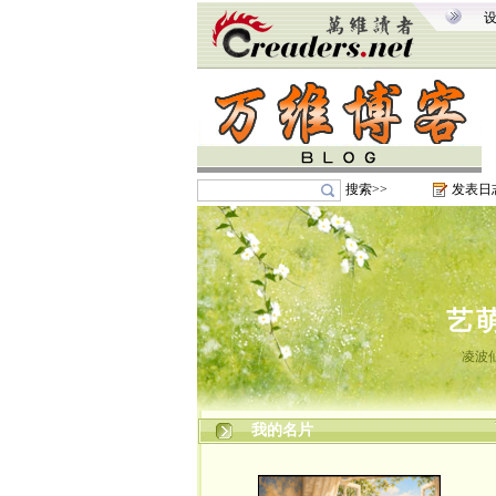
搜索>>
发表日
艺
凌波
我的名片