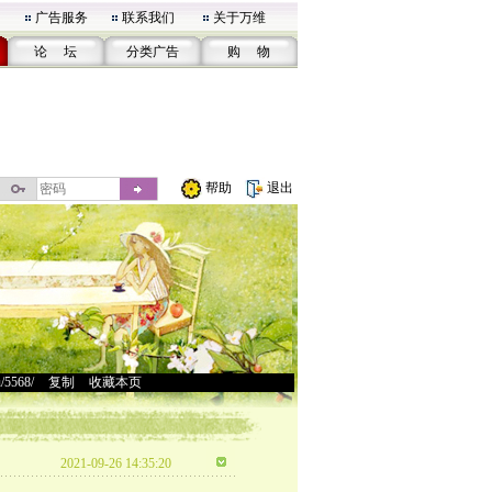
广告服务
联系我们
关于万维
论 坛
分类广告
购 物
帮助
退出
u/5568/
>
复制
>
收藏本页
2021-09-26 14:35:20