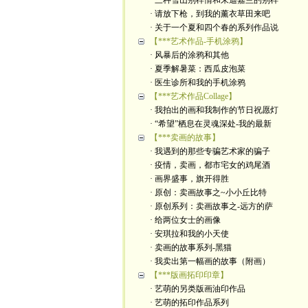
· 三种雪山别样情和朱迪嘉兰的别样
· 请放下枪，到我的薰衣草田来吧
· 关于一个夏和四个春的系列作品说
【***艺术作品-手机涂鸦】
· 风暴后的涂鸦和其他
· 夏季解暑菜：西瓜皮泡菜
· 医生诊所和我的手机涂鸦
【***艺术作品Collage】
· 我拍出的画和我制作的节日祝愿灯
· “希望”栖息在灵魂深处-我的最新
【***卖画的故事】
· 我遇到的那些专骗艺术家的骗子
· 疫情，卖画，都市宅女的鸡尾酒
· 画界盛事，旗开得胜
· 原创：卖画故事之~小小丘比特
· 原创系列：卖画故事之-远方的萨
· 给两位女士的画像
· 安琪拉和我的小天使
· 卖画的故事系列-黑猫
· 我卖出第一幅画的故事（附画）
【***版画拓印印章】
· 艺萌的另类版画油印作品
· 艺萌的拓印作品系列