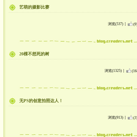
艺萌的摄影比赛
浏览(537)
(9
20棵不想死的树
浏览(1325)
(16
无PS的创意拍照达人！
浏览(913)
(3