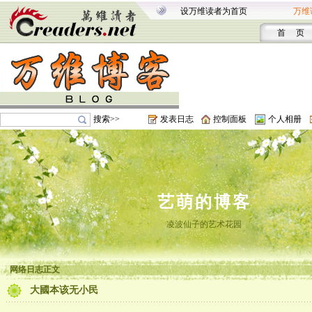
设万维读者为首页
万维
首 页
搜索>>
发表日志
控制面板
个人相册
艺萌的博客
凌波仙子的艺术花园
网络日志正文
大國本该无小民