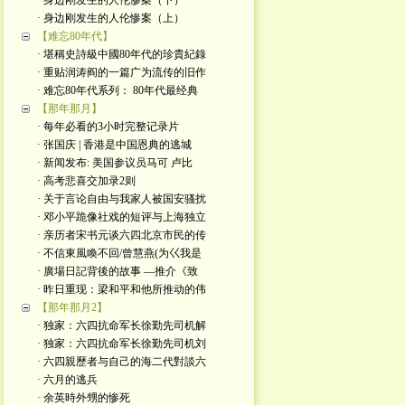
· 身边刚发生的人伦惨案（下）
· 身边刚发生的人伦惨案（上）
【难忘80年代】
· 堪稱史詩級中國80年代的珍貴紀錄
· 重贴润涛阎的一篇广为流传的旧作
· 难忘80年代系列： 80年代最经典
【那年那月】
· 每年必看的3小时完整记录片
· 张国庆 | 香港是中国恩典的逃城
· 新闻发布: 美国参议员马可 卢比
· 高考悲喜交加录2则
· 关于言论自由与我家人被国安骚扰
· 邓小平跪像社戏的短评与上海独立
· 亲历者宋书元谈六四北京市民的传
· 不信東風喚不回/曾慧燕(为巜我是
· 廣場日記背後的故事 —推介《致
· 昨日重现：梁和平和他所推动的伟
【那年那月2】
· 独家：六四抗命军长徐勤先司机解
· 独家：六四抗命军长徐勤先司机刘
· 六四親歷者与自己的海二代對談六
· 六月的逃兵
· 余英時外甥的惨死