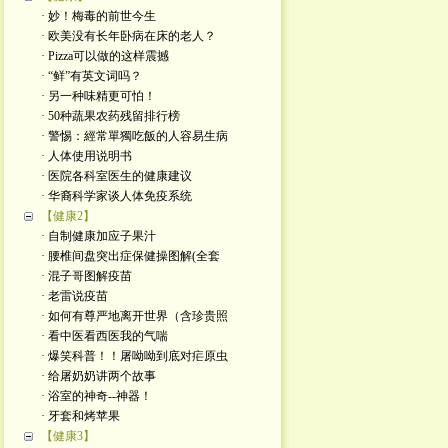
· 妙！梅毒的前世今生
· 欧美没有长年卧病在床的老人？
· Pizza可以做的这样震撼
· “鲜”有英文词吗？
· 另一种味精更可怕！
· 50种蔬果农药残留排行榜
· 警惕：經常單獨吃飯的人容易生病
· 人体使用说明书
· 医院各科室医生的健康建议
· 华裔科学家谈人体免疫系统
【健康2】
· 自制健康加应子果汁
· 腰椎间盘突出症保健操图解(全套
· 混子哥图解疫苗
· 老雷说疫苗
· 如何有尊严地离开世界（含珍贵照
· 看中医看西医我的气喘
· 爆笑科普！！屠呦呦到底对疟原虫
· 给屠奶奶讲两个故事
· 浴室的神奇--神器！
· 牙套和烤苹果
【健康3】