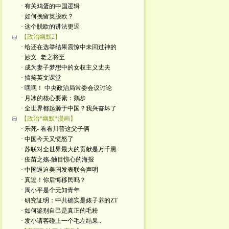
· 有关鸡蛋的中国逻辑
· 如何挽留英脱欧？
· 这个脱欧的讲法更逗
【政治幽默2】
· 给还在选举结果震惊中未回过神的
· 妙文- 老之将至
· 成为妻子梦想中的女权主义丈夫
· 搞笑英文课堂
· 嘿嘿！ 中央政治局常委会议讨论
· 月冰的核心要素：鹅步
· 全世界都起源于中国？我兴奋坏了
【政治*幽默*漫画】
· 乐死- 看看川普这父子俩
· 中国今天又愤怒了
· 苏联对全世界最大的贡献是万千黑
· 疫苗之殇-触目惊心的海报
· 中国逼迫美国发表联合声明
· 真逗！你后悔移民吗？
· 周小平是个无知青年
· 研究证明：中共确实是婊子养的ZT
· 如何鉴别自己是真正的毛粉
· 发小请客碰上一个毛左结果...