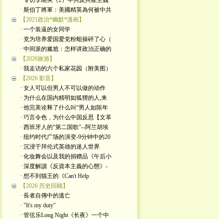
· 专访李南央（2）中共及共產主義
· 斯伯丁將軍：美國精英為何被中共
【2021政治*幽默*漫画】
· 一个装逼的女同学
· 党为培养爱国爱党粉蛆操碎了心（
· 中间派的尴尬：怎样讲政治正确的
【2026旅游】
· 我走访的六个私家花园（附美图）
【2026 影音】
· 女人可以但男人不可以做的动作
· 为什么在国内精明如狐狸的人,来
· 他完美诠释了什么叫“男人如陈年
· 巧言令色，为什么中国反思【文革
· 西班牙人的“第二国歌”--阿兰胡埃
· 纽约时代广场的演变-9分钟中的20
· 沉浸于拜伦式英雄的迷人世界
· 化妆舞会以及我的捐赠品《午后小
· 深度解讀《反資本主義的心態》-
· 想不到猫王的《Can't Help
【2026 历史回顾】
· 長者自傳中的逃亡
· "It's my duty"
· 管弦乐Long Night《长夜》一个中