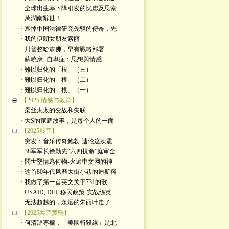
· 全球出生率下降引发的忧虑及思索
· 萬潤南辭世！
· 哀悼中国法律研究先驱的傳奇，先
· 我的伊朗女朋友索丽
· 川普整哈肅佛，早有戰略部署
· 蘇曉康- 自卑症：思想與情感
· 難以归化的「根」（三）
· 難以归化的「根」（二）
· 難以归化的「根」（一）
【2025 情感与教育】
· 柔丝太太的变故和失联
· 大S的家庭故事，是每个人的一面
【2025影音】
· 突发：音乐传奇鲍勃·迪伦这次震
· 38军军长徐勤先“六四抗命”庭审全
· 問世堅情為何物-火遍中文网的神
· 这首80年代风靡大街小巷的迪斯科
· 我做了第一首英文关于731的歌
· USAID, DEI, 移民政策-实战练英
· 无法超越的，永远的朱丽叶走了
【2025共产黄昏】
· 何清漣專欄：「美國斬殺線」是北