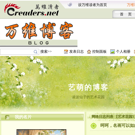
设万维读者为首页
万维
首 页
搜索>>
发表日志
控制面板
个人相册
艺萌的博客
凌波仙子的艺术花园
网络日志列表 【艺术花园5
我的名片
呵呵，名画可以如