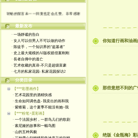
转帖的留言未一一回复也定会点赞。非常感谢
yimengling53@yahoo.com
最新发布
有意收藏者请私信我，感谢一贯支持
· 一场静谧的告白
· 女人可以但男人不可以做的动作
你知道行画和油画
政治转载不一定代表本人意见
· 陈徒手，一个知识界的“盗墓者”
· 史上最大规模的AI版权赔偿案刚刚
艺术博客：https://yimengl.blog
· 長者自傳中的逃亡
· 艺术收藏的真谛-不只是超级富豪
目录中标注星号的为本人艺术原创
· 七月的私家花园- 私家花园探访2
分类目录
那些意想不到的广
【***彩墨画作】
· 艺术花园里的酒精快感
· 生命如同调色盘- 我卖出的画和我
· 紫锥菊，这个夏季不能没有她~我
【***粉笔+蛋彩画】
· 一个法国乡村，一群鸟儿们的歌剧
· 索尼娅的故事和一幅鸟图
· 山的五种风貌
绝版《金瓶梅》彩