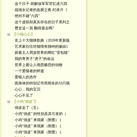
· 这个日子-前解放军军官忆述六四
· 战地女记者的血腥之夜-纪录片《
· 绝对不碰“六四”
· 这个虚拟却真实存在的日子系列之
· 歷史這一頁 翻得過去嗎?
【小猫心心】
· 史上十大猫咪歌曲（2026年更新版
· 艺术家往往对猫情有独钟的缘由1
· 跟着主人周游世界的网红“背包猫”
· 我的寄养子“虎子”的命运
· 世界上最让人细思极恐的动物
· 一个爱猫者的猝逝
· 爱猫人的杰作
· 因身体的特别记号而闻名的10只猫
· 心心，我的宝贝
· 心心不见了
【小鸡“俏皮”】
· 俏皮走了（五）
· 小鸡“俏皮” 的性别及其引发的（
· 小鸡“俏皮” 来我家（附图） (
· 小鸡“俏皮” 来我家（附图） (
· 小鸡“俏皮” 来我家（附图） (