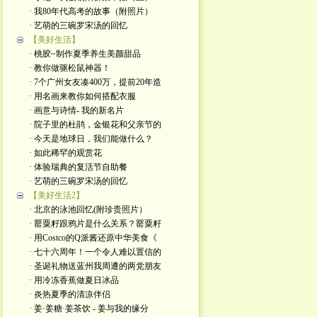
· 我80年代高考的故事（附照片）
· 艺萌的三碗罗宋汤的回忆
【美好生活】
· 桃胶~制作夏季养生美颜甜品
· 教你做驱松鼠神器！
· 7个广州女友凑400万，提前20年造
· 用名画来教你如何搭配衣服
· 画意与诗情- 我的新名片
· 院子里的杜鹃，金银花和父亲节的
· 今天是地球日，我们能做什么？
· 如此稀罕的观赏花
· 体验瑞典的复活节自助餐
· 艺萌的三碗罗宋汤的回忆
【美好生活2】
· 北京的泳池回忆(附珍贵照片）
· 罂粟籽跟鸦片是什么关系？罂粟籽
· 用Costco的Q派酱还原中华美食《
· 七十六周年！一个令人难以置信的
· 圣诞礼物送蓝州我周遭的两党朋友
· 用冷冻香蕉做夏日冰品
· 炎热夏季的清凉伴侣
· 姜·姜糖·姜茶饮 - 姜与我的缘分