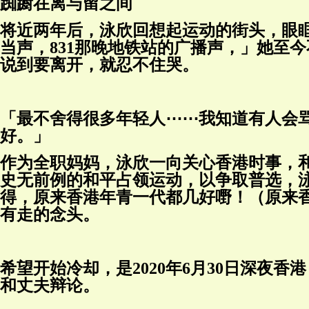
踟蹰在离与留之间
将近两年后，泳欣回想起运动的街头，眼
当声，831那晚地铁站的广播声，」她至
说到要离开，就忍不住哭。
「最不舍得很多年轻人⋯⋯我知道有人会
好。」
作为全职妈妈，泳欣一向关心香港时事，和
史无前例的和平占领运动，以争取普选，
得，原来香港年青一代都几好嘢！（原来香
有走的念头。
希望开始冷却，是2020年6月30日深
和丈夫辩论。