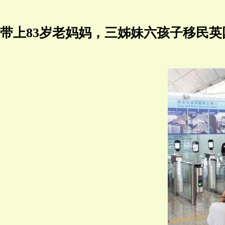
带上83岁老妈妈，三姊妹六孩子移民英国