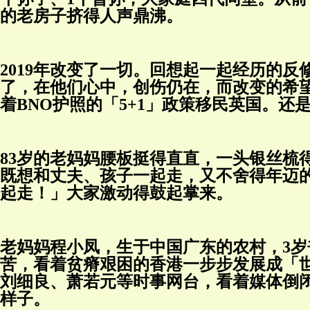
的老房子挤得人声鼎沸。
2019年改变了一切。回想起一起经历的
了，在他们心中，创伤仍在，而改变的希
着BNO护照的「5+1」政策移民英国。
83岁的老妈妈腰板挺得直直，一头银丝梳
既想和丈夫、孩子一起走，又不舍得年迈
起走！」大家激动得鼓起掌来。
老妈妈程小凤，生于中国广东的农村，3岁
苦，看着贫瘠艰困的香港一步步发展成「
刘细良、萧若元等时事网台，看着媒体倒闭
样子。