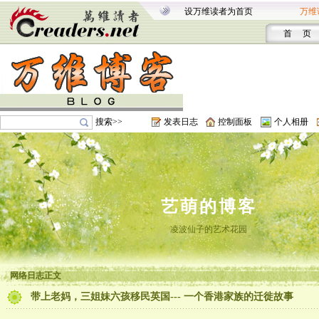
设万维读者为首页
万维
首 页
搜索>>
发表日志
控制面板
个人相册
艺萌的博客
凌波仙子的艺术花园
网络日志正文
带上老妈，三姐妹六孩移民英国--- 一个香港家族的迁徙故事