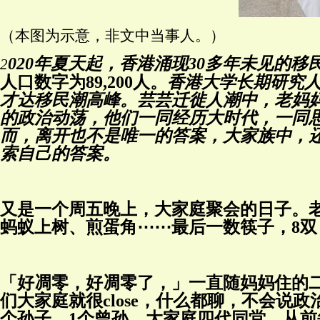
（本图为示意，非文中当事人。）
020年夏天起，香港涌现30多年未见的
2
人口数字为89,200人。
香港大学长期研究
才达移民潮高峰。芸芸迁徙人潮中，老妈妈
的政治动荡，他们一同经历大时代，一同思
而，离开也不是唯一的答案，大家族中，
索自己的答案。
又是一个周五晚上，大家庭聚会的日子。
蚂蚁上树、煎蛋角⋯⋯最后一数筷子，8双
「好凋零，好凋零了，」一直随妈妈住的
们大家庭就很close，什么都聊，不会说
个孙子、1个曾孙，大家庭四代同堂。从前