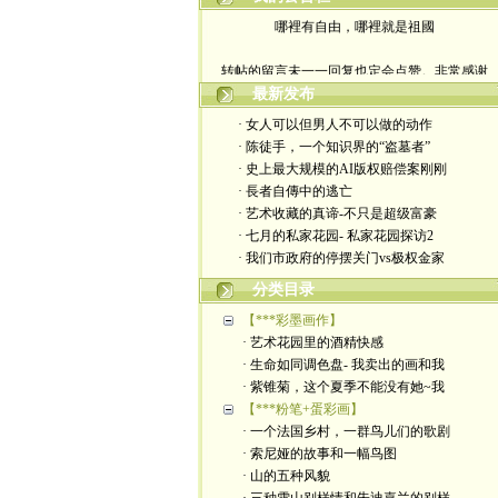
哪裡有自由，哪裡就是祖國
转帖的留言未一一回复也定会点赞。非常感谢
最新发布
yimengling53@yahoo.com
· 女人可以但男人不可以做的动作
· 陈徒手，一个知识界的“盗墓者”
有意收藏者请私信我，感谢一贯支持
· 史上最大规模的AI版权赔偿案刚刚
· 長者自傳中的逃亡
政治转载不一定代表本人意见
· 艺术收藏的真谛-不只是超级富豪
· 七月的私家花园- 私家花园探访2
艺术博客：https://yimengl.blog
· 我们市政府的停摆关门vs极权金家
目录中标注星号的为本人艺术原创
分类目录
【***彩墨画作】
· 艺术花园里的酒精快感
· 生命如同调色盘- 我卖出的画和我
· 紫锥菊，这个夏季不能没有她~我
【***粉笔+蛋彩画】
· 一个法国乡村，一群鸟儿们的歌剧
· 索尼娅的故事和一幅鸟图
· 山的五种风貌