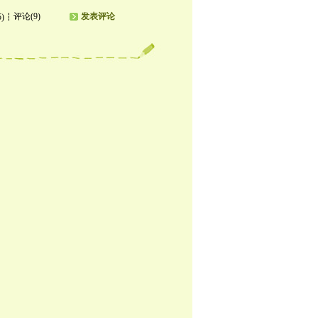
评论(9)
发表评论
5)