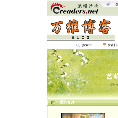
搜索>>
发表日
艺
凌波
我的名片