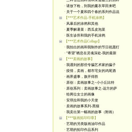
· 三种雪山别样情和朱迪嘉兰的别样
· 请放下枪，到我的薰衣草田来吧
· 关于一个夏和四个春的系列作品说
【***艺术作品-手机涂鸦】
· 风暴后的涂鸦和其他
· 夏季解暑菜：西瓜皮泡菜
· 医生诊所和我的手机涂鸦
【***艺术作品Collage】
· 我拍出的画和我制作的节日祝愿灯
· “希望”栖息在灵魂深处-我的最新
【***卖画的故事】
· 我遇到的那些专骗艺术家的骗子
· 疫情，卖画，都市宅女的鸡尾酒
· 画界盛事，旗开得胜
· 原创：卖画故事之~小小丘比特
· 原创系列：卖画故事之-远方的萨
· 给两位女士的画像
· 安琪拉和我的小天使
· 卖画的故事系列-黑猫
· 我卖出第一幅画的故事（附画）
【***版画拓印印章】
· 艺萌的另类版画油印作品
· 艺萌的拓印作品系列