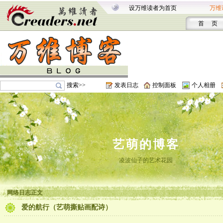
设万维读者为首页
万维
首 页
搜索>>
发表日志
控制面板
个人相册
艺萌的博客
凌波仙子的艺术花园
网络日志正文
爱的航行（艺萌撕贴画配诗）