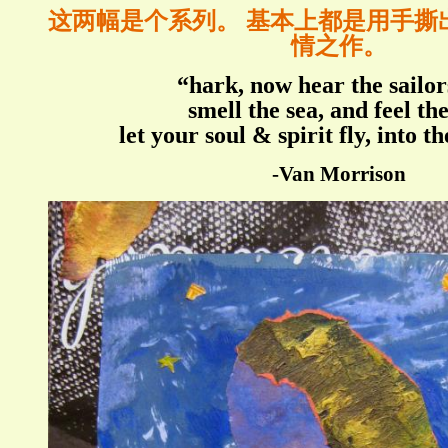
这两幅是个系列。 基本上都是用手撕
情之作。
“hark, now hear the sailor
smell the sea, and feel th
let your soul & spirit fly, into th
-
Van Morrison