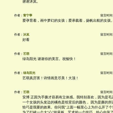
谢谢沐岚。
作者：
甯宁寧
留言时间：20
爱孕育着，画中梦幻的女孩；爱承载着，扬帆出航的女孩
作者：
沐岚
留言时间：20
好看
作者：
艺萌
留言时间：20
绿岛阳光 谢谢你的美言。祝愉快！
作者：
绿岛阳光
留言时间：20
艺萌真厉害！诗情画意尽美！大顶！
作者：
艺萌
留言时间：20
安博 正因为手撕才容易有立体感。我特别喜欢，因为是毛
一个女孩的头发边的橘色是纸背后的颜色， 因为是撕的所
恰巧是我要的效果。你问我“上面一幅里心上为什么开了个窗
为了打破一个大“心”的呆板，艺术的一个技巧，给心中装