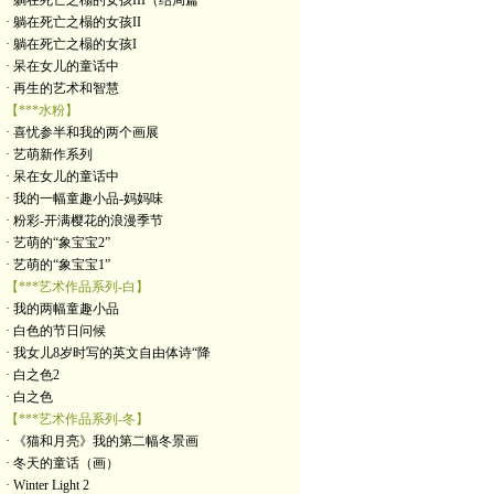
· 躺在死亡之榻的女孩III（结局篇
· 躺在死亡之榻的女孩II
· 躺在死亡之榻的女孩I
· 呆在女儿的童话中
· 再生的艺术和智慧
【***水粉】
· 喜忧参半和我的两个画展
· 艺萌新作系列
· 呆在女儿的童话中
· 我的一幅童趣小品-妈妈味
· 粉彩-开满樱花的浪漫季节
· 艺萌的“象宝宝2”
· 艺萌的“象宝宝1”
【***艺术作品系列-白】
· 我的两幅童趣小品
· 白色的节日问候
· 我女儿8岁时写的英文自由体诗“降
· 白之色2
· 白之色
【***艺术作品系列-冬】
· 《猫和月亮》我的第二幅冬景画
· 冬天的童话（画）
· Winter Light 2