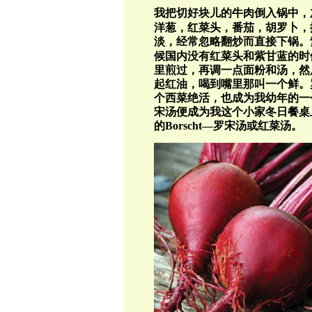
我把切好块儿的牛肉倒入锅中，
洋葱，红菜头，番茄，胡罗卜，
淡，经常忽略翻炒而直接下锅。
候国内没有红菜头和紫甘蓝的时
里煎过，再调一点面粉和汤，然
起红油，喝到嘴里那叫一个鲜。
个西菜绝活，也成为我幼年的一
宋汤便成为我这个小家冬日餐桌
的B
orscht—
罗宋汤或红菜汤。