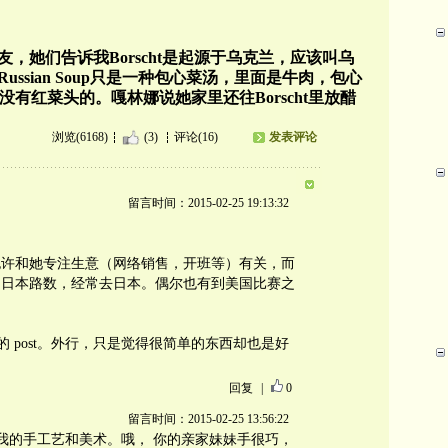
友，她们告诉我
B
orscht是起源于乌克兰，应该叫乌
ussian Soup只是一种包心菜汤，里面是牛肉，包心
是没有红菜头的。嘎林娜说她家里还往Borscht里放醋
浏览(6168)
(3)
评论(16)
发表评论
留言时间：2015-02-25 19:13:32
也许和她专注生意（网络销售，开班等）有关，而
是日本路数，经常去日本。偶尔也有到美国比赛之
见她的 post。外行，只是觉得很简单的东西却也是好
回复
|
0
留言时间：2015-02-25 13:56:22
欢我的手工艺和美术。哦， 你的亲家妹妹手很巧，