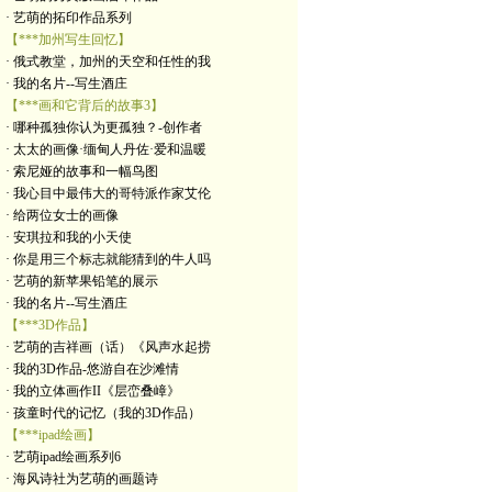
· 艺萌的拓印作品系列
【***加州写生回忆】
· 俄式教堂，加州的天空和任性的我
· 我的名片--写生酒庄
【***画和它背后的故事3】
· 哪种孤独你认为更孤独？-创作者
· 太太的画像·缅甸人丹佐·爱和温暖
· 索尼娅的故事和一幅鸟图
· 我心目中最伟大的哥特派作家艾伦
· 给两位女士的画像
· 安琪拉和我的小天使
· 你是用三个标志就能猜到的牛人吗
· 艺萌的新苹果铅笔的展示
· 我的名片--写生酒庄
【***3D作品】
· 艺萌的吉祥画（话）《风声水起捞
· 我的3D作品-悠游自在沙滩情
· 我的立体画作II《层峦叠嶂》
· 孩童时代的记忆（我的3D作品）
【***ipad绘画】
· 艺萌ipad绘画系列6
· 海风诗社为艺萌的画题诗