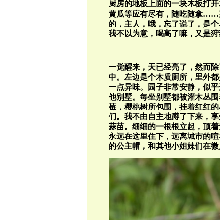
厨房的地板上面的一块木板打开
黄瓜等应有尽有，随吃随拿
……
的，主人，哦，忘了说了，是个
我不以为意，喝高了嘛，又是狩
一觉醒来，天已经亮了，然而除
中。左边是个木质厕所，里外都
一点异味。园子非常安静，似乎
他别墅。每坐别墅都被灌木丛围
莓，樱桃树所包围，挂着红红的
们。我不由自主地蹲了下来，享
蒜苗。细细的一根根立起，顶着
永远在这里住下，远离城市的喧
的公主帽，和其他小姐妹们在微