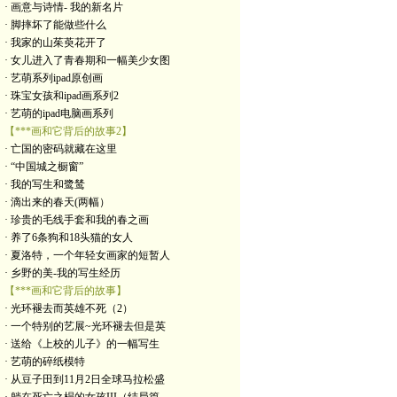
· 画意与诗情- 我的新名片
· 脚摔坏了能做些什么
· 我家的山茱萸花开了
· 女儿进入了青春期和一幅美少女图
· 艺萌系列ipad原创画
· 珠宝女孩和ipad画系列2
· 艺萌的ipad电脑画系列
【***画和它背后的故事2】
· 亡国的密码就藏在这里
· “中国城之橱窗”
· 我的写生和鹭鸶
· 滴出来的春天(两幅）
· 珍贵的毛线手套和我的春之画
· 养了6条狗和18头猫的女人
· 夏洛特，一个年轻女画家的短暂人
· 乡野的美-我的写生经历
【***画和它背后的故事】
· 光环褪去而英雄不死（2）
· 一个特别的艺展~光环褪去但是英
· 送给《上校的儿子》的一幅写生
· 艺萌的碎纸模特
· 从豆子田到11月2日全球马拉松盛