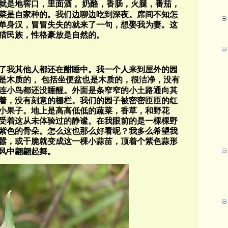
就是
地窖口
，里面酒，
奶酪，香肠，火腿，番茄，
菜是自家种的。
我们边聊边吃到深夜。席间不知怎
单身汉，冒冒失失的就来了一句，想娶我为妻。这
猎民族，性格豪放是自然的。
了我其他人都还在酣睡中。我一个人来到屋外的园
是木质的，
包括坐便盆也是木质的，很洁净，没有
连小鸟都还没睡醒。外面是条窄窄的小土路通向其
着，没有刻意的栅栏。我们的园子被密密匝匝的红
小果子。地上是高高低低的蔬菜，香草，和野花
受着这从未体验过的静谧。在我眼前的是一棵棵野
紫色的骨朵。怎么这也那么好看呢？我多么希望我
嚣，或干脆就变成这一棵小蒜苗，顶着个紫色蒜形
风中翩翩起舞。