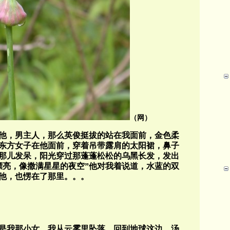
（网）
他，男主人，那么英俊挺拔的站在我面前，金色柔
东方女子在他面前，穿着吊带露肩的太阳裙，鼻子
那儿发呆，阳光穿过那蓬蓬松松的乌黑长发，发出
漂亮，像撒满星星的夜空”他对我着说道，水蓝的双
他，也愣在了那里。。。
是我那小女。我从云雾里坠落，回到地球这边，汤