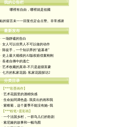
我的公告栏
哪裡有自由，哪裡就是祖國
帖的留言未一一回复也定会点赞。非常感谢
yimengling53@yahoo.com
最新发布
· 一场静谧的告白
有意收藏者请私信我，感谢一贯支持
· 女人可以但男人不可以做的动作
· 陈徒手，一个知识界的“盗墓者”
政治转载不一定代表本人意见
· 史上最大规模的AI版权赔偿案刚刚
· 長者自傳中的逃亡
艺术博客：https://yimengl.blog
· 艺术收藏的真谛-不只是超级富豪
· 七月的私家花园- 私家花园探访2
目录中标注星号的为本人艺术原创
分类目录
【***彩墨画作】
· 艺术花园里的酒精快感
· 生命如同调色盘- 我卖出的画和我
· 紫锥菊，这个夏季不能没有她~我
【***粉笔+蛋彩画】
· 一个法国乡村，一群鸟儿们的歌剧
· 索尼娅的故事和一幅鸟图