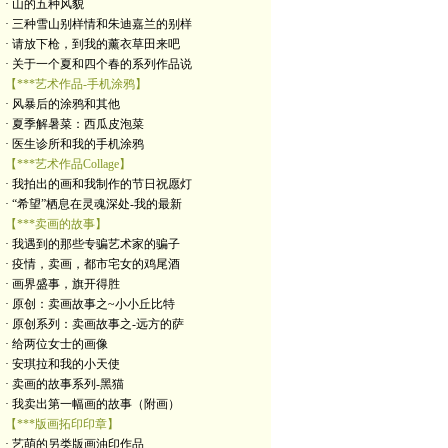
· 山的五种风貌
· 三种雪山别样情和朱迪嘉兰的别样
· 请放下枪，到我的薰衣草田来吧
· 关于一个夏和四个春的系列作品说
【***艺术作品-手机涂鸦】
· 风暴后的涂鸦和其他
· 夏季解暑菜：西瓜皮泡菜
· 医生诊所和我的手机涂鸦
【***艺术作品Collage】
· 我拍出的画和我制作的节日祝愿灯
· “希望”栖息在灵魂深处-我的最新
【***卖画的故事】
· 我遇到的那些专骗艺术家的骗子
· 疫情，卖画，都市宅女的鸡尾酒
· 画界盛事，旗开得胜
· 原创：卖画故事之~小小丘比特
· 原创系列：卖画故事之-远方的萨
· 给两位女士的画像
· 安琪拉和我的小天使
· 卖画的故事系列-黑猫
· 我卖出第一幅画的故事（附画）
【***版画拓印印章】
· 艺萌的另类版画油印作品