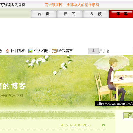
设万维读者为首页
万维读者网 -- 全球华人的精神家园
首 页
新 闻
视 频
博 客
志
控制面板
个人相册
给我留言
萌的博客
仙子的艺术花园
https://blog.creaders.net/
2015-02-20 07:29:33