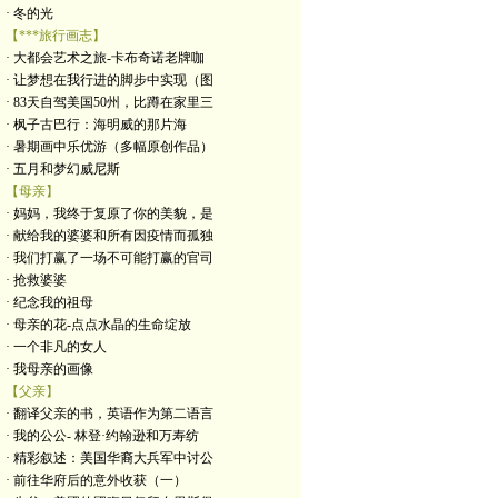
· 冬的光
【***旅行画志】
· 大都会艺术之旅-卡布奇诺老牌咖
· 让梦想在我行进的脚步中实现（图
· 83天自驾美国50州，比蹲在家里三
· 枫子古巴行：海明威的那片海
· 暑期画中乐优游（多幅原创作品）
· 五月和梦幻威尼斯
【母亲】
· 妈妈，我终于复原了你的美貌，是
· 献给我的婆婆和所有因疫情而孤独
· 我们打赢了一场不可能打赢的官司
· 抢救婆婆
· 纪念我的祖母
· 母亲的花-点点水晶的生命绽放
· 一个非凡的女人
· 我母亲的画像
【父亲】
· 翻译父亲的书，英语作为第二语言
· 我的公公- 林登·约翰逊和万寿纺
· 精彩叙述：美国华裔大兵军中讨公
· 前往华府后的意外收获（一）