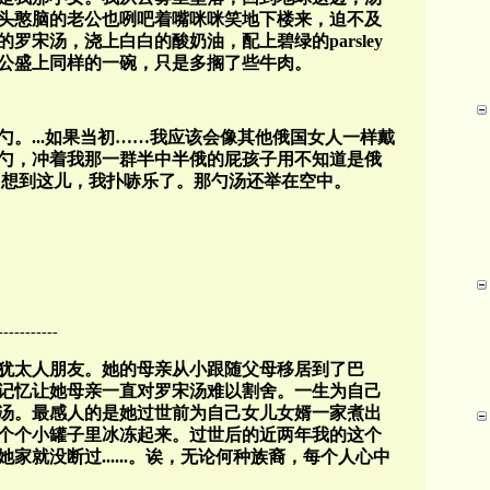
头憨脑的老公也咧吧着嘴咪咪笑地下楼来，迫不及
的罗宋汤，浇上白白的酸奶油，配上碧绿的
parsley
公盛上同样的一碗，只是多搁了些牛肉。
。...如果当初
……
我应该会像其他俄国女人一样戴
勺，冲着我那一群半中半俄的屁孩子用不知道是俄
，想到这儿，我扑哧乐了。那勺汤还举在空中。
-----------
犹太人朋友。她的母亲从小跟随父母移居到了巴
记忆让她母亲一直对罗宋汤难以割舍。一生为自己
汤。最感人的是她过世前为自己女儿女婿一家煮出
个个小罐子里冰冻起来。过世后的近两年我的这个
家就没断过......。诶，无论何种族裔，每个人心中