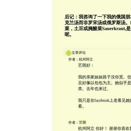
后记：我咨询了一下我的俄国朋
克兰汤而非罗宋汤或
俄罗斯汤。R
菜，土豆或腌酸菜Sauerkraut
,
呢。
文章评论
作者：杭州阿立
艺萌好：
我的亲家妹妹路子没你宽。
且好像以包包为主。她似乎
类。去年也来过。
我只是在facebook上老看
看。
作者：
艺萌
杭州阿立 你好！ 谢谢你喜