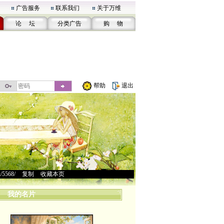
广告服务
联系我们
关于万维
论 坛
分类广告
购 物
帮助
退出
u/5568/
>
复制
>
收藏本页
我的名片