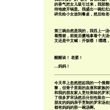
的香气把女儿吸引过来，我那憨
待地掀开锅盖。我盛出一碗红红
碎先给小女放到餐桌，然后给老
第三碗自然是我的，我舀上一汤勺
着围裙，前挺后撅地拿着个大汤
文还是中文喊：开饭喽
！嘿嘿
醒醒诶！
老婆！
…
妈妈！
---------------------------------------------
今天早上忽然想起我的一个俄裔
黎，但骨子里面的血液和家族的
和我的朋友家人烹饪美味的罗宋
了很多罗宋汤然后分别包装在一
朋友的妈妈亲手烹制的罗宋汤在她
都有妈妈的那一碗汤啊。