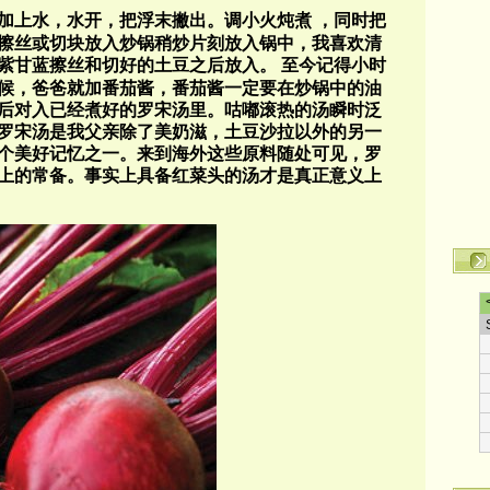
加上水，水开，把浮末撇出。调小火炖煮
，同时把
擦丝或切块放入炒锅稍炒片刻放入锅中，我喜欢清
紫甘蓝擦丝和切好的土豆之后放入。
至今记得小时
候，爸爸就加番茄酱，番茄酱一定要在炒锅中的油
后对入已经煮好的罗宋汤里。咕嘟滚热的汤瞬时泛
罗宋汤是我父亲除了美奶滋，土豆沙拉以外的另一
个美好记忆之一。来到海外这些原料随处可见，罗
上的常备。事实上具备红菜头的汤才是真正意义上