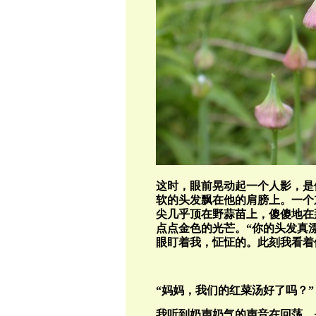
这时，眼前晃动起一个人影，是
软的头发飘在他的肩膀上。一个
尖几乎顶在野蒜苗上，傻傻地在
点点金色的光芒。“你的头发真
眼盯着我，怔怔的。此刻我看着
“妈妈，我们的红菜汤好了吗？”
我听到奶声奶气的声音在回荡。