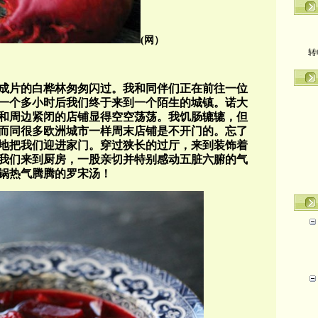
(网）
转
成片的白桦林匆匆闪过。我和同伴们正在前往一位
一个多小时后我们终于来到一个陌生的城镇。诺大
和周边紧闭的店铺显得空空荡荡。我饥肠辘辘，但
而同很多欧洲城市一样周末店铺是不开门的。忘了
地把我们迎进家门。穿过狭长的过厅，来到装饰着
我们来到厨房，一股亲切并特别感动五脏六腑的气
锅热气腾腾的罗宋汤！