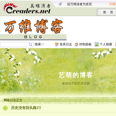
设万维读者为首页
万维
首 页
搜索>>
发表日志
控制面板
个人相册
艺萌的博客
凌波仙子的艺术花园
网络日志正文
历史没有回头路ZT