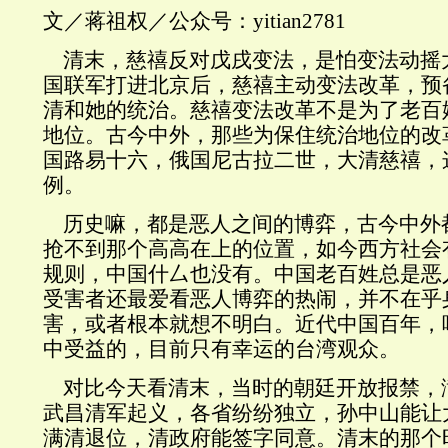
文／蒋祖权／公众号：yitian2781
清末，慈禧反对戊戌变法，是怕变法动摇
国联军打进北京后，慈禧主动变法改革，预
清和她的统治。慈禧变法改革不是为了老百
地位。古今中外，那些为保住统治地位的改
国路易十六，俄国尼古拉二世，大清慈禧，
例。
历史嘛，都是恶人之间的博弈，古今中外
抢不到那个高高在上的位置，如今西方社会
规则，中国什厶也没有。中国老百姓总是恶
受害者还最爱看恶人博弈的热闹，并不在乎
害，或者根本就想不明白。近代中国百年，
中受益的，目前只有幸运的台湾观众。
对比今天看清末，当时的朝廷开放报禁，
武昌清军起义，各省纷纷独立，孙中山能让
满清退位，清政府能签字同意。清末的那个