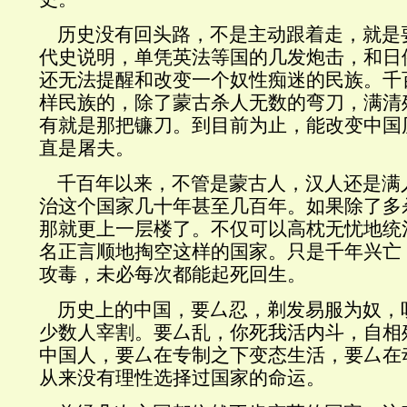
历史没有回头路，不是主动跟着走，就是
代史说明，单凭英法等国的几发炮击，和日
还无法提醒和改变一个奴性痴迷的民族。千
样民族的，除了蒙古杀人无数的弯刀，满清
有就是那把镰刀。到目前为止，能改变中国
直是屠夫。
千百年以来，不管是蒙古人，汉人还是满
治这个国家几十年甚至几百年。如果除了多
那就更上一层楼了。不仅可以高枕无忧地统
名正言顺地掏空这样的国家。只是千年兴亡
攻毒，未必每次都能起死回生。
历史上的中国，要厶忍，剃发易服为奴，
少数人宰割。要厶乱，你死我活内斗，自相
中国人，要厶在专制之下变态生活，要厶在
从来没有理性选择过国家的命运。