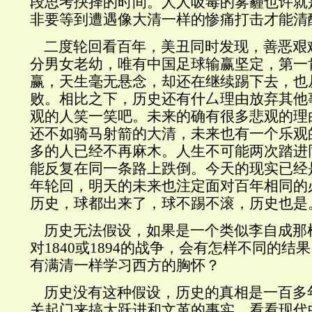
段思考抉择的时间。人人吸毒的雾霾也许就
非要等到遭遇像大清一样的惨痛打击才能清
二度轮回看百年，美丑同时发现，善恶艰
分男女老幼，唯有中国足球输赢坚定，第一
赢，天生毫无悬念，却还在继续踢下去，也
败。相比之下，历史还有什厶理由放弃其他
观的人笑一笑吧。未来的确有很多悲观的理
还不如骑马射箭的大清，未来也有一个乐观
多的人已经不再麻木。人生不可能两次踏进
能反复在同一条路上跌倒。今天的现实已经
年轮回，明天的未来也注定面对百年相同的
历史，球都出来了，球不踢不滚，历史也是
历史无法假设，如果是一个类似李自成那
对1840或1894的战争，会有怎样不同的
有满清一样学习西方的胸怀？
历史没有这种假设，历史的真相是一百多
关起门来搞大跃进和文革的事实。看看现代