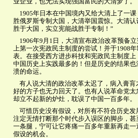
业企业，也无法实现强国富民的大清梦了。
1905年日本在中国境内又给大清上了一
胜俄罗斯专制大国，大清举国震惊。大清认识
胜于大国，实立宪能战胜于专制！”
1906年9月1日，大清宣布政治改革预备
上第一次宪政民主制度的尝试！并于1908
表。在接受西方进步科技和宪政民主制度上
中国历史上实践最多的！但是历史的结果也
溃的命运。
有人说大清的政治改革太迟了，病入膏肓
好的方子也无力回天了。也有人说革命党太
却立不起新的炉灶，耽误了中国一百多年。
可惜历史没有假设，对所有不符合历史发
注定无情打断那个时代步入误区的脚步，甚
一条腿，宁可让它疼痛一百多年重新再走一
假设的机会。