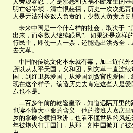
人旁观容忍，才是邪恶和灾祸不断发生的基
明亡怨崇祯，清亡恨慈禧，历史一次次把责
人是无法对多数人负责的，少数人负责历史
未来中国是一个什厶样的社会，取决于 “
出来，而多数人继续跟风”。如果还是这样
行民主，即使一人一票，还能选出洪秀全，
去文革。
中国的传统文化本来就有毒，加上近代外
所以从太平天国，义和团，到文革一直连续
国，到红卫兵爱国，从爱国到贪官也爱国，
现在这个样子。编造历史去肯定这些人是爱
厶也不是。
二百多年前的乾隆皇帝，知道远隔丌里的
也读不懂大革命的含义。他的接班人嘉庆皇
岁的拿破仑横扫欧洲，也看不懂世界的风起云
年被炮火打开国门，从那一刻中国掀开了被
史。