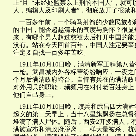
上”且 “未经处监禁以上刑的本国人”，就可
人，编辑人及印刷人者”，彻底放开了报禁
一百多年前，一个骑马射箭的少数民族都
的中国，能否超越清末的气度与胸怀？很显
来，有哪个男人超过慈禧太后打开中国的能
没有。站在今天回首百年，中国人注定要辜
注定要自找一百多年苦吃。
1911年10月10日晚，满清新军工程第八
一枪。武昌城内外各标营纷纷响应，一夜之
个月后满清政府垮台。自恃有兵在的满清政
对外用兵的职能，频频用在对付老百姓身上
他们自己身上。
1911年10月10日晚，旗兵和武昌四大满
起义的第二天早上，当十八星旗飘扬在总督
堆满了满人尸体。随后，西安2丌多满人，
满族宣布和清政府脱离，一样大量被杀。杭