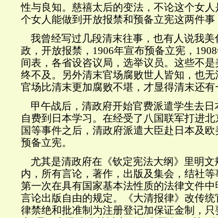
性与良知。慈禧太后的变法，不论这个女人
个女人能做到开放报禁和预备立宪这两件事
我曾经写过几段清末往事，也有人说我美
政，开放报禁，1906年宣布预备立宪，19
间表，各省设咨议局，选举议员。这些不是
终不及。另外清末官场腐败世人皆知，也无
官场比清末更加腐败不堪，才显得清末还有
甲午战后，清政府开始官费派遣学生去日
自费到日本学习。在经受了八国联军打进北
国等事件之后，清政府派遣大臣赴日本及欧
预备立宪。
尤其是清政府在《钦定宪法大纲》里明文规
内，所有言论，著作，出版及集会，结社等
第一次在具有国家基本法性质的法律文件中
言论出版自由的规定。《大清报律》改传统
律禁绝和批准制为注册登记加保证金制，只要