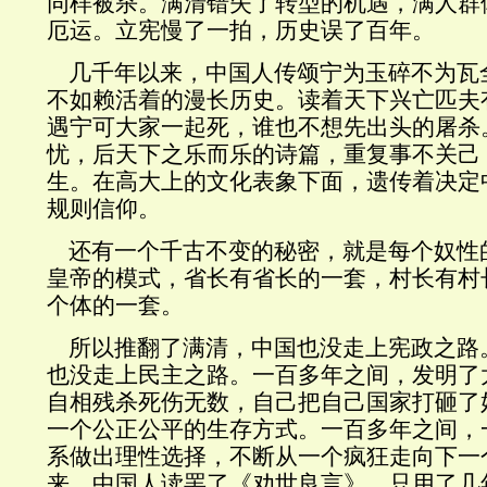
同样被杀。满清错失了转型的机遇，满人群
厄运。立宪慢了一拍，历史误了百年。
几千年以来，中国人传颂宁为玉碎不为瓦
不如赖活着的漫长历史。读着天下兴亡匹夫
遇宁可大家一起死，谁也不想先出头的屠杀
忧，后天下之乐而乐的诗篇，重复事不关己
生。在高大上的文化表象下面，遗传着决定
规则信仰。
还有一个千古不变的秘密，就是每个奴性
皇帝的模式，省长有省长的一套，村长有村
个体的一套。
所以推翻了满清，中国也没走上宪政之路
也没走上民主之路。一百多年之间，发明了
自相残杀死伤无数，自己把自己国家打砸了
一个公正公平的生存方式。一百多年之间，
系做出理性选择，不断从一个疯狂走向下一
来，中国人读罢了《劝世良言》，只用了几