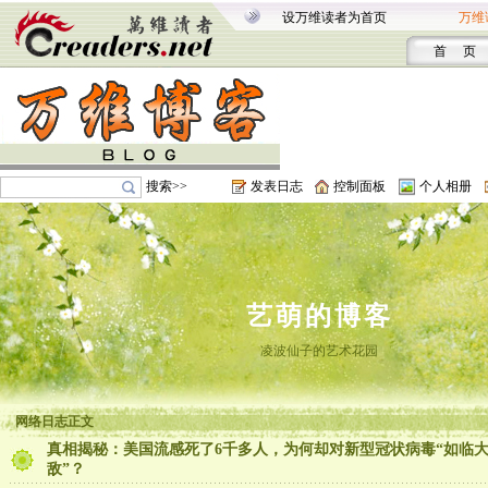
设万维读者为首页
万维
首 页
搜索>>
发表日志
控制面板
个人相册
艺萌的博客
凌波仙子的艺术花园
网络日志正文
真相揭秘：美国流感死了6千多人，为何却对新型冠状病毒“如临
敌”？