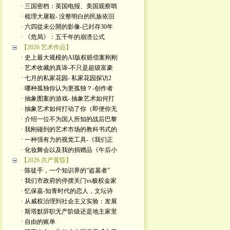
· 三国密档：英国电报、美国观察哨
· 梳理大屠殺- 没整明白的民族依旧
· 六四從未公開的影像-已封存30年
· 《危局》：五千年的崩溃公式
【2026 艺术作品】
· 史上最大规模的AI版权赔偿案刚刚
· 艺术收藏的真谛-不只是超级富豪
· 七月的私家花园- 私家花园探访2
· 哪种孤独你认为更孤独？-创作者
· 抽象图案的游戏- 抽象艺术如何打
· 抽象艺术如何打动了你（即便你无
· 介绍一位不为国人所知的战后巴黎
· 我刚碰到的艺术市场的教科书式的
· 一种强有力的视觉工具-《我们正
· 化妆舞会以及我的捐赠品《午后小
【2026 共产黄昏】
· 陈徒手，一个知识界的“盗墓者”
· 我们市政府的停摆关门vs极权金家
· 忆保嘉-知青时代的恋人，文坛诗
· 从威权治理到社会主义实验：发展
· 斯塔默辞职无产阶级还是地主家里
· 自由的账单