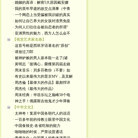
· 婚姻的真谛：解密5大原因戴安娜
· 我的英年早逝的故交点滴事（中青
· 一个网恋上当受骗被我识破的真实
· 如何让自己养大的女孩对渣男免疫
· 为何人们往往会被自恋者的所谓“
· 亚洲男性的魅力，西方人怎么会不
【视觉艺术家名曲】
· 这首号称是西班牙语著名的“原创”
· 请放过刀郎
· 被神妒嫉的男人坂本龍一走了(诸
· 黃明志「玻璃心」榮獲第四屆走鐘
· 周末音乐：貝多芬教你（不要）如
· 有史以来最伟大的普京MV，及其解
· 周杰倫【最偉大的作品】最彪悍详
· 周杰伦《最伟大的作品》
· 周末经典：华语乐坛之巅峰50个电
· 神之手！俄羅斯吉他鬼才少年彈奏
【中华文化】
· 太神奇！复原中国各朝代人的说话
· 一百多年前的传教士眼里中国文化
· 中国食辣史-各省吃辣的能力
· 啪啪啪的时侯，严禁说普通话