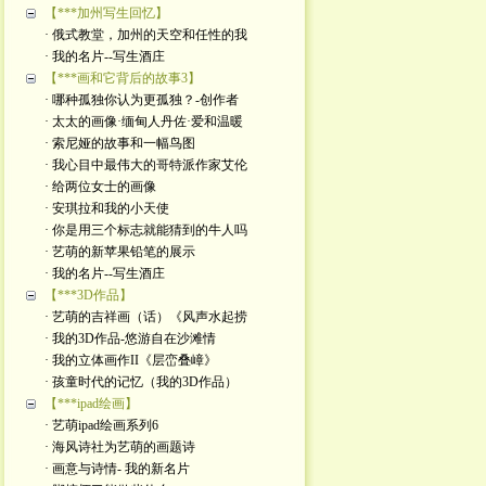
【***加州写生回忆】
· 俄式教堂，加州的天空和任性的我
· 我的名片--写生酒庄
【***画和它背后的故事3】
· 哪种孤独你认为更孤独？-创作者
· 太太的画像·缅甸人丹佐·爱和温暖
· 索尼娅的故事和一幅鸟图
· 我心目中最伟大的哥特派作家艾伦
· 给两位女士的画像
· 安琪拉和我的小天使
· 你是用三个标志就能猜到的牛人吗
· 艺萌的新苹果铅笔的展示
· 我的名片--写生酒庄
【***3D作品】
· 艺萌的吉祥画（话）《风声水起捞
· 我的3D作品-悠游自在沙滩情
· 我的立体画作II《层峦叠嶂》
· 孩童时代的记忆（我的3D作品）
【***ipad绘画】
· 艺萌ipad绘画系列6
· 海风诗社为艺萌的画题诗
· 画意与诗情- 我的新名片