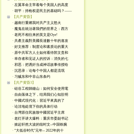
· 左翼革命主宰着每个美国人的高度
· 胡平：持枪权是民主的基础吗？——
【共产黄昏】
· 越南行重燃我对共产主义怒火
· 魔鬼在統治著我們的世界之：西方
· 老死不相往来的英文是Oye!
· 共產主義對美國長達數十年的進攻
· 好文推荐：制度论和素质论的重大
· 原中共军方人士如何看待郭文贵和
· 幸存者和见证人的控诉：消失的七
· 邪恶：把诱奸当成神话故事传授给
· 沉思录：论每个中国人都是流氓
· 习贼东和中非山东条约
【共产黄昏3】
· 硅谷工程師鐘山：如何安全使用電
· 自由落体之下，结局我们心知肚明
· 中國式現代化：習近平來真的了
· 论洼地处境下你的具体行动
· 台灣原住民族致中國習近平主席
· 老灯开讲大爆料：重庆市委副书记
· 掀起轩然大波的纽时文--中国铁腕
· “大低谷时代”元年-- 2022年的十