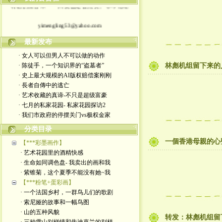
yimengling53@yahoo.com
有意收藏者请私信我，感谢一贯支持
最新发布
· 女人可以但男人不可以做的动作
政治转载不一定代表本人意见
· 陈徒手，一个知识界的“盗墓者”
林彪机组留下来的人们!
· 史上最大规模的AI版权赔偿案刚刚
艺术博客：https://yimengl.blog
· 長者自傳中的逃亡
· 艺术收藏的真谛-不只是超级富豪
目录中标注星号的为本人艺术原创
· 七月的私家花园- 私家花园探访2
· 我们市政府的停摆关门vs极权金家
分类目录
一個香港母親的心
【***彩墨画作】
· 艺术花园里的酒精快感
· 生命如同调色盘- 我卖出的画和我
· 紫锥菊，这个夏季不能没有她~我
【***粉笔+蛋彩画】
· 一个法国乡村，一群鸟儿们的歌剧
· 索尼娅的故事和一幅鸟图
· 山的五种风貌
转发：林彪机组留下