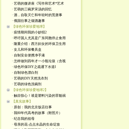
· 艺萌的微讲座《写作和艺术*艺术
· 艺萌的三碗罗宋汤的回忆
· 酒，自取灭亡和年轻时的荒唐事
· 俄国往事之烟酒趣事
【绿色环保珍爱地球】
· 疫情期间我的小妙招2
· 呼吁国人尤其是广东同胞停止食用
· 隆重介绍：西方妇女的环保卫生用
· 女儿和环保餐具盒
· 自制安全便携净手液
· 怎样做到四年才一小瓶垃圾（含视
· 绿色环保DIY之疏通下水道I
· 自制绿色漂白剂
· 艺萌的DIY天然洗衣剂
· 艺萌的绿色洗碗剂
【绿色环保珍爱地球2】
· 触目惊心！谁是塑料污染的罪魁祸
【真实故事】
· 原创：我的北京饭店往事
· 我80年代高考的故事（附照片）
· 纪念我的祖母
· 母亲的花-点点水晶的生命绽放