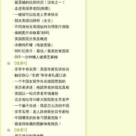
· 最震撼的抗癌经历！没有之一！
· 走进美国养老院(附图）
· 一键就可以给老人带来快乐
· 我在美国治肺癌（全文）
· 不同身份在美国如何办理医疗保险
· 催眠图片你敢看5秒吗
· 美国医院分类及概述
· 冰糖炖柠檬（电饭煲版）
· BBC纪录片：最佳／最差饮食国排
· DIY一分钟懒人健康芝麻糊
【健康4】
· 非常中肯实用：美国专家告诉你当
· 触目惊心-“非典”幸存者礼露口述
· 一个中国女留学生在德国堕胎的
· 亲历者讲述：抱团养老的现实真相
· 美国以一站式养老市场蓬勃
· 北京地坛等16家大医院医生齐发声
· 一个骗子自述：我是怎么洗劫中国
· 非常实用：老人跌倒骨折后专家给
· 中国哪里的饮食习惯最危险？
· 最值得收藏的图解体检报告！
【健康5】