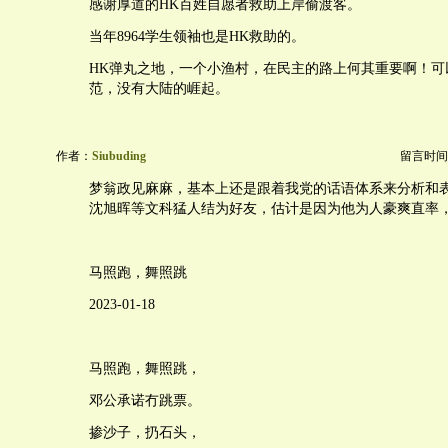
感谢厚道的HK百姓自愿者救助上岸偷渡客。
当年8964学生领袖也是HK救助的。
HK弹丸之地，一个小渔村，在民主的路上何其重要啊！可
范，没有大陆的崕起。
作者：
Siubuding
留言时间：20
梦翁政见麻麻，基本上还是跟着我党的话语体系来分析和
沈旭晖等文科猛人结为好友，估计是因为他为人豪爽直率
马照跑，舞照跳
2023-01-18
马照跑，舞照跳，
邓公承诺冇跳票。
掺沙子，扔石头，