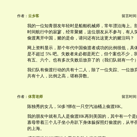
作者：
云乡客
留言时间：20
我的一位知青朋友年轻时是船舶机械师，常年漂泊海上。
时间航行中的寂寥，经常聚赌，这位朋友从不参与，有人
偷渡离开中国，赌的是命，请问还有比这更大的赌注吗？
网上资料显示，那个年代中国偷渡者成功的比例很低，具
是不超过 5% 吧。失败者未必都是死亡，但个案也不少，
有五、六个。也有多次失败后放弃了的（我们队就有一个
我们队有偷渡行动的共有十二人，除了一位失踪、一位放
共有十人，比例之高，堪称异数。
作者：
体育老师
留言时间：20
陈独秀的女儿，50多?绑在一只空汽油桶上偷渡HK。
我的朋友中就有几人是偷渡HK再到美国的，其中有一个是
寡母带着三个儿子坐小舟趴下身体躲探照灯偷渡的，从半
的上海。