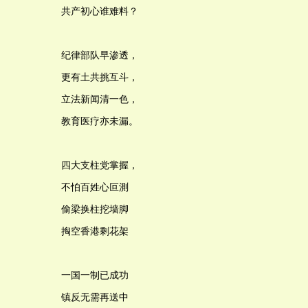
共产初心谁难料？
纪律部队早渗透，
更有土共挑互斗，
立法新闻清一色，
教育医疗亦未漏。
四大支柱党掌握，
不怕百姓心叵測
偷梁换柱挖墙脚
掏空香港剩花架
一国一制已成功
镇反无需再送中