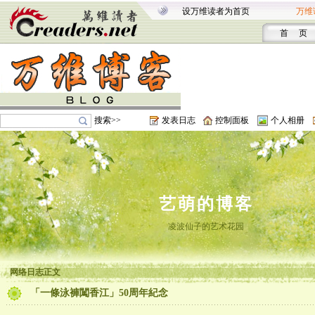
设万维读者为首页
万维
首 页
搜索>>
发表日志
控制面板
个人相册
艺萌的博客
凌波仙子的艺术花园
网络日志正文
「一條泳褲闖香江」50周年紀念