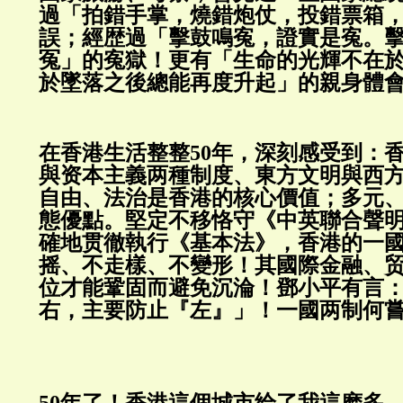
過「拍錯手掌，燒錯炮仗，投錯票箱
誤；經歴過「擊鼓鳴寃，證實是寃。
冤」的寃獄！更有「生命的光輝不在
於墜落之後總能再度升起」
在香港生活整整50年，深刻感受到：
與资本主義两種制度、東方文明與西
自由、法治是香港的核心價值；多元
態優點。堅定不移恪守《中英聯合聲
確地贯徹執行《基本法》，香港的一
摇、不走樣、不變形！其國際金融、
位才能鞏固而避免沉淪！鄧小平有言
右，主要防止『左』」！一國两制