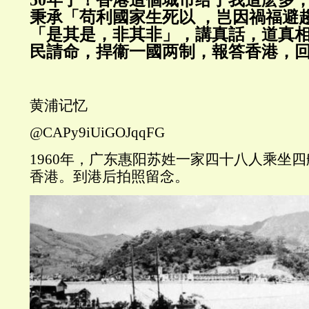
50年了！香港這個城市给了我這麽多
秉承「苟利國家生死以 ，岂因禍福避
「是其是，非其非」，講真話，道真
民請命，捍衞一國两制，報答香港，
黄浦记忆
@CAPy9iUiGOJqqFG
1960年，广东惠阳苏姓一家四十八人乘坐
香港。到港后拍照留念。