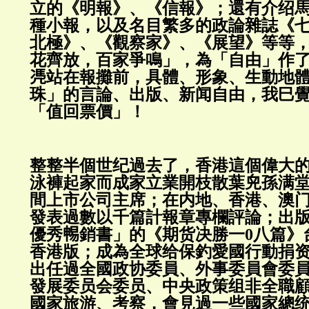
立的《明報》、《信報》；還有介绍
種小報，以及名目繁多的政論雜誌《
北極》、《觀察家》、《展望》等等
花齊放，百家爭鳴」，為「自由」作
𠙖站在報攤前，具體、形象、生動地
珠」的言論、出版、新闻自由，我巳
「值回票價」！
整整半個世纪過去了，香港這個偉大
泳褲起家而成家立業開枝散葉𠒇孫满
間上市公司主席；在内地、香港、澳
發表過數以千篇計報章專欄評論；出
優秀𣈱銷書」的《期货决勝一0八篇
香港版；成為全球给保釣愛國行動捐
出任過全國政协委員、外事委員會委
發展委员会委员、中央政策组非全職
國家旅游、考察，會見過一些國家總