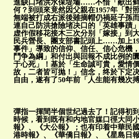
進缺口堵洪水保堤壩……不惜「献出
何？到頭來竟然因父親在1957年「對
無端被打成右派後雖摘帽仍禍延子孫
連自己防洪搶險堵决口的「英雄事蹟
虚作假移花接木三次分别「嫁接」到
民兵營長、團支部書記頭上……加上197
事件」導致的信仰、信任、信心危機
鬥争為綱」和付出與回報不成比例的
于心死」！基於「生命誠可貴，愛情
故，二者皆可抛！」信念，终於下定
自由，遂有了50年前「人生能有幾
彈指一揮間半個世纪過去了！記得初
時候，看到既有和内地官媒口徑大同
報》、《大公報》；也有印着中華民
港時報》、《華僑日報》、《星島日