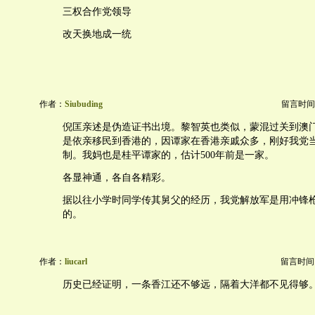
三权合作党领导
改天换地成一统
作者：
Siubuding
留言时间：20
倪匡亲述是伪造证书出境。黎智英也类似，蒙混过关到澳
是依亲移民到香港的，因谭家在香港亲戚众多，刚好我党
制。我妈也是桂平谭家的，估计500年前是一家。
各显神通，各自各精彩。
据以往小学时同学传其舅父的经历，我党解放军是用冲锋
的。
作者：
liucarl
留言时间：20
历史已经证明，一条香江还不够远，隔着大洋都不见得够