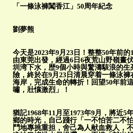
「一條泳褲闖香江」50周
劉夢熊
今天是2023年9月23日！整整50年前的1
由東莞出發，經過6日6夜荒山野嶺晝
圳湾下水，歴9個小時與驚濤駭浪的生
險，終於在9月23日清晨穿着一條泳
海岸，完成生命的轉折！回望50年前
嘯，壯懹激烈」！
猶記1968年11月至1973年9月，將近
鄉的時光，自己踐行「一不怕苦二不
鬥地專挑重担，舍己為人献血救人，