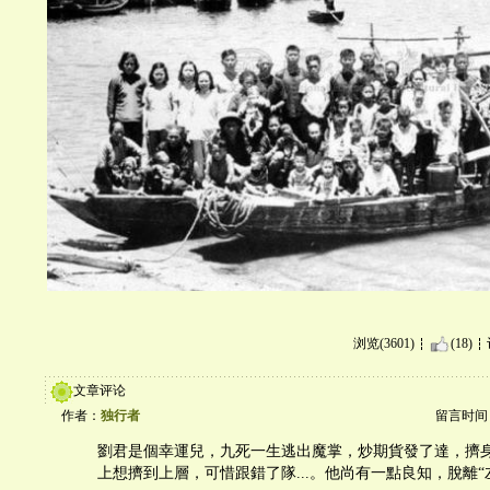
浏览(3601)
(18)
文章评论
作者：
独行者
留言时间：20
劉君是個幸運兒，九死一生逃出魔掌，炒期貨發了達，擠
上想擠到上層，可惜跟錯了隊...。他尚有一點良知，脫離“