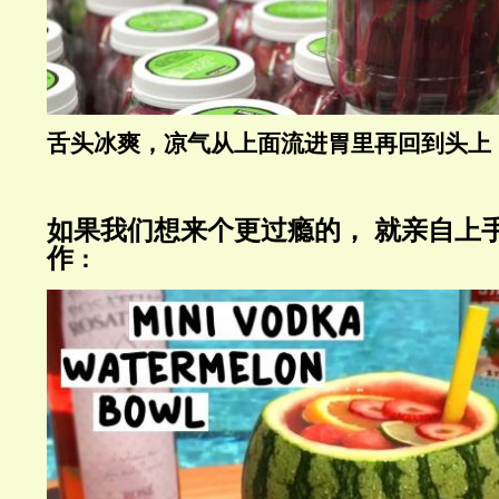
舌头冰爽，凉气从上面流进胃里再回到头上
如果我们想来个更过瘾的，
就亲自上
作
：