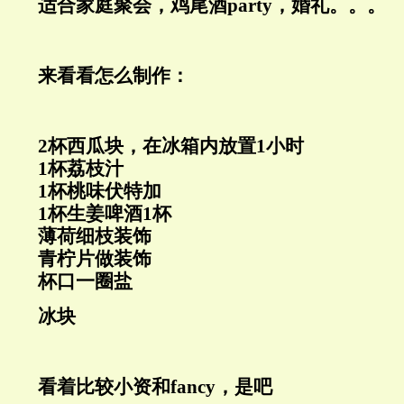
适合家庭聚会，鸡尾酒
party
，婚礼。。。
来看看怎么制作：
2
杯西瓜块，在冰箱内放置
1
小时
1
杯荔枝汁
1
杯桃味伏特加
1
杯生姜啤酒
1
杯
薄荷细枝装饰
青柠片做装饰
杯口一圈盐
冰块
看着比较小资和
fancy，是吧