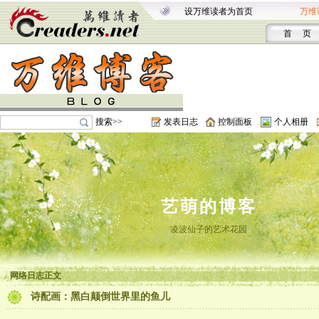
设万维读者为首页
万维
首 页
搜索>>
发表日志
控制面板
个人相册
艺萌的博客
凌波仙子的艺术花园
网络日志正文
诗配画：黑白颠倒世界里的鱼儿