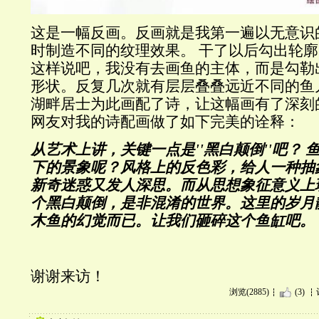
这是一幅反画。反画就是我第一遍以无意识
时制造不同的纹理效果。 干了以后勾出轮
这样说吧，我没有去画鱼的主体，而是勾勒
形状。反复几次就有层层叠叠远近不同的鱼
湖畔居士为此画配了诗，让这幅画有了深刻
网友对我的诗配画做了如下完美的诠释：
从艺术上讲，关键一点是''黑白颠倒''吧？ 
下的景象呢？风格上的反色彩，给人一种抽
新奇迷惑又发人深思。而从思想象征意义上
个黑白颠倒，是非混淆的世界。这里的岁月
木鱼的幻觉而已。让我们砸碎这个鱼缸吧。
谢谢来访！
浏览(2885)
(3)