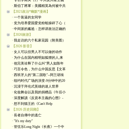
· 专访李南央（2）中共及共產主義
· 斯伯丁將軍：美國精英為何被中共
【2021政治*幽默*漫画】
· 一个装逼的女同学
· 党为培养爱国爱党粉蛆操碎了心（
· 中间派的尴尬：怎样讲政治正确的
【2026旅游】
· 我走访的六个私家花园（附美图）
【2026 影音】
· 女人可以但男人不可以做的动作
· 为什么在国内精明如狐狸的人,来
· 他完美诠释了什么叫“男人如陈年
· 巧言令色，为什么中国反思【文革
· 西班牙人的“第二国歌”--阿兰胡埃
· 纽约时代广场的演变-9分钟中的20
· 沉浸于拜伦式英雄的迷人世界
· 化妆舞会以及我的捐赠品《午后小
· 深度解讀《反資本主義的心態》-
· 想不到猫王的《Can't Help
【2026 历史回顾】
· 長者自傳中的逃亡
· "It's my duty"
· 管弦乐Long Night《长夜》一个中