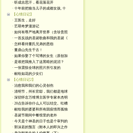
· 听成吉思汗，看花落花开
· 十年前把狼当儿子的成都女孩, 十
【心情日记】
· 王医生，走好
· 艺萌奇梦漫游记
· 如何有尊严地离开世界（含珍贵照
· 一首反战的圣诞歌曲和我的圣诞《
· 怎样看待董氏兄弟的恩怨
· 董鼎山先生千古！
· 如果你娶了个写博的女生（原创加
· 是谁把我推入了这黑暗的泥沼？
· 一张震惊全球的照片所引发的
· 献给如花的少女们
【心情日记2】
· 治愈我和我们的心灵创伤
· 清明节，州长官邸，我们都是地球
· 深切怀念万维博主医学专家本杰明
· 20点告诉你什么人可以结交。吐槽
· 献给我的婆婆和所有因疫情而孤独
· 圣诞节期间中餐馆里的老外
· 今天是个神圣的日子也是个审判的
· 郭沫若的预言（附本人的即兴之作