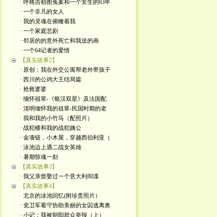
· 呼格吉勒图冤案和一个女生的83年
· 一个非凡的女人
· 我的灵魂在俯瞰着我
· 一个家庭悲剧
· 邻居的的意外死亡和我送的画
· 一个64记者的爱情
【真实故事2】
· 原创：我在外交公寓帮老外带孩子
· 西川的公鸡大王结局篇
· 抢救婆婆
· 缅怀祖辈-《银汉双星》及法国配
· 清明缅怀我的祖辈-民国时期的老
· 我和我的小竹马（配照片）
· 战犯楼和我的战犯姨公
· 金项链，小木屋，穿越西伯利亚（
· 泳池边上遇二战女英雄
· 暑期惊魂一刻
【真实故事3】
· 我父亲曾娶过一个意大利间谍
【真实故事4】
· 北京的泳池回忆(附珍贵照片）
· 党卫军看守协助美丽的女囚逃离奥
· 小记：我被朝阳群众举报（上）