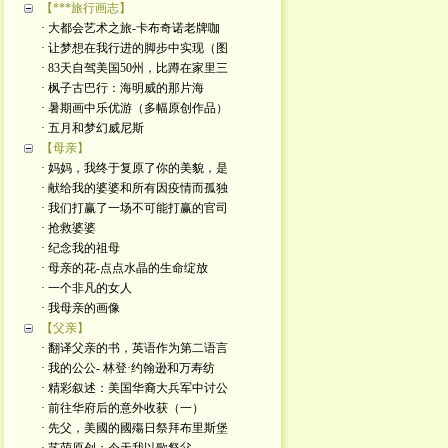
【***旅行画志】
· 大都会艺术之旅-卡布奇诺老牌咖
· 让梦想在我行进的脚步中实现（图
· 83天自驾美国50州，比蹲在家里三
· 枫子古巴行：海明威的那片海
· 暑期画中乐优游（多幅原创作品）
· 五月和梦幻威尼斯
【母亲】
· 妈妈，我终于复原了你的美貌，是
· 献给我的婆婆和所有因疫情而孤独
· 我们打赢了一场不可能打赢的官司
· 抢救婆婆
· 纪念我的祖母
· 母亲的花-点点水晶的生命绽放
· 一个非凡的女人
· 我母亲的画像
【父亲】
· 翻译父亲的书，英语作为第二语言
· 我的公公- 林登·约翰逊和万寿纺
· 精彩叙述：美国华裔大兵军中讨公
· 前往华府后的意外收获（一）
· 先父，美國的國殤日祭拜布里斯堡