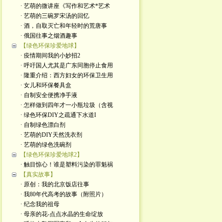
· 艺萌的微讲座《写作和艺术*艺术
· 艺萌的三碗罗宋汤的回忆
· 酒，自取灭亡和年轻时的荒唐事
· 俄国往事之烟酒趣事
【绿色环保珍爱地球】
· 疫情期间我的小妙招2
· 呼吁国人尤其是广东同胞停止食用
· 隆重介绍：西方妇女的环保卫生用
· 女儿和环保餐具盒
· 自制安全便携净手液
· 怎样做到四年才一小瓶垃圾（含视
· 绿色环保DIY之疏通下水道I
· 自制绿色漂白剂
· 艺萌的DIY天然洗衣剂
· 艺萌的绿色洗碗剂
【绿色环保珍爱地球2】
· 触目惊心！谁是塑料污染的罪魁祸
【真实故事】
· 原创：我的北京饭店往事
· 我80年代高考的故事（附照片）
· 纪念我的祖母
· 母亲的花-点点水晶的生命绽放