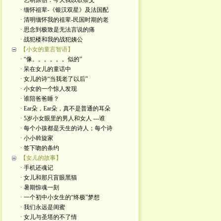
· 艺萌原创：今天我以歌祭父
· 缅怀祖辈-《银汉双星》及法国配
· 清明缅怀我的祖辈-民国时期的老
· 思念到极致是无法言说的痛
· 战犯楼和我的战犯姨公
【小女的童言智语】
· “像。。。。。。似的”
· 呆在女儿的童话中
· 女儿的诗“当我老了以后”
· 小女的一个惊人发现
· 谁陪爸爸睡？
· Ear朵，Ear朵，真不是普通的耳朵
· 5岁小女眼里的男人和女人 ---谁
· 每个小孩都是天生的诗人；每个诗
· 小小斡旋家
· 签下吻的条约
【女儿的故事】
· 手机还魂记
· 女儿和那只盲眼黑猫
· 暑期惊魂一刻
· 一个初中小女生的“终极”梦想
· 我们永远是闺蜜
· 女儿与圣塔的不了情