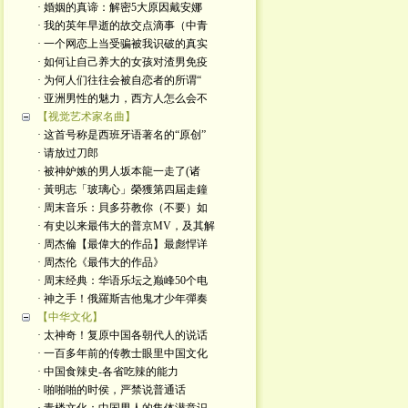
· 婚姻的真谛：解密5大原因戴安娜
· 我的英年早逝的故交点滴事（中青
· 一个网恋上当受骗被我识破的真实
· 如何让自己养大的女孩对渣男免疫
· 为何人们往往会被自恋者的所谓“
· 亚洲男性的魅力，西方人怎么会不
【视觉艺术家名曲】
· 这首号称是西班牙语著名的“原创”
· 请放过刀郎
· 被神妒嫉的男人坂本龍一走了(诸
· 黃明志「玻璃心」榮獲第四屆走鐘
· 周末音乐：貝多芬教你（不要）如
· 有史以来最伟大的普京MV，及其解
· 周杰倫【最偉大的作品】最彪悍详
· 周杰伦《最伟大的作品》
· 周末经典：华语乐坛之巅峰50个电
· 神之手！俄羅斯吉他鬼才少年彈奏
【中华文化】
· 太神奇！复原中国各朝代人的说话
· 一百多年前的传教士眼里中国文化
· 中国食辣史-各省吃辣的能力
· 啪啪啪的时侯，严禁说普通话