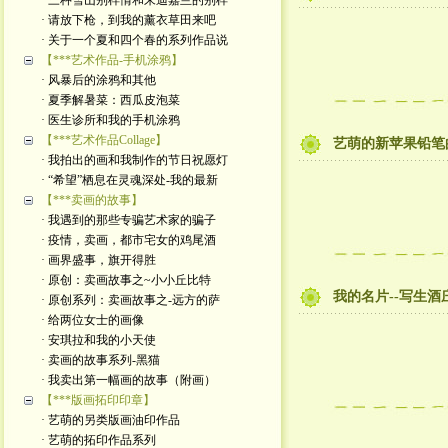
· 三种雪山别样情和朱迪嘉兰的别样
· 请放下枪，到我的薰衣草田来吧
· 关于一个夏和四个春的系列作品说
【***艺术作品-手机涂鸦】
· 风暴后的涂鸦和其他
· 夏季解暑菜：西瓜皮泡菜
· 医生诊所和我的手机涂鸦
【***艺术作品Collage】
艺萌的新苹果铅笔
· 我拍出的画和我制作的节日祝愿灯
· “希望”栖息在灵魂深处-我的最新
【***卖画的故事】
· 我遇到的那些专骗艺术家的骗子
· 疫情，卖画，都市宅女的鸡尾酒
· 画界盛事，旗开得胜
· 原创：卖画故事之~小小丘比特
我的名片--写生酒
· 原创系列：卖画故事之-远方的萨
· 给两位女士的画像
· 安琪拉和我的小天使
· 卖画的故事系列-黑猫
· 我卖出第一幅画的故事（附画）
【***版画拓印印章】
· 艺萌的另类版画油印作品
· 艺萌的拓印作品系列