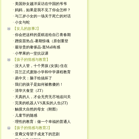
· 美国孙女越洋采访在中国的爷爷
· 妈妈，如果是我不见了你会怎样？
· 与三岁小女的一场关于死亡的对话
· 小女与蛇
【女儿的故事2】
· 你会把这样的蛋糕送给自己青春期
· 蹭疫苗热点-暑期惊魂（原创重登
· 最珍贵的奢侈品-逛Mall有感
· 小苹果的一堂抗议课
【孩子的情感与教育】
· 没大人管，十个男孩 (女孩) 住在
· 芬兰正式废除小学和中学课程教育
· 易中天：脑子给搞坏了
· 我们的孩子是如何被教傻的！
· 清华大食堂（ZT）
· 天真的人，才会无穷无尽地追问关
· 完美的机器人VS真实的人生(ZT)
· 触摸大自然的母女（附图）
· 儿童节的随感
· 理性的教育：做一个幸福的普通人
【孩子的情感与教育2】
· 亚裔父母望子成龙下的悲剧