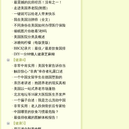
· 最震撼的抗癌经历！没有之一！
· 走进美国养老院(附图）
· 一键就可以给老人带来快乐
· 我在美国治肺癌（全文）
· 不同身份在美国如何办理医疗保险
· 催眠图片你敢看5秒吗
· 美国医院分类及概述
· 冰糖炖柠檬（电饭煲版）
· BBC纪录片：最佳／最差饮食国排
· DIY一分钟懒人健康芝麻糊
【健康4】
· 非常中肯实用：美国专家告诉你当
· 触目惊心-“非典”幸存者礼露口述
· 一个中国女留学生在德国堕胎的
· 亲历者讲述：抱团养老的现实真相
· 美国以一站式养老市场蓬勃
· 北京地坛等16家大医院医生齐发声
· 一个骗子自述：我是怎么洗劫中国
· 非常实用：老人跌倒骨折后专家给
· 中国哪里的饮食习惯最危险？
· 最值得收藏的图解体检报告！
【健康5】