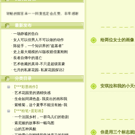
转帖的留言未一一回复也定会点赞。非常感谢
yimengling53@yahoo.com
最新发布
有意收藏者请私信我，感谢一贯支持
· 一场静谧的告白
· 女人可以但男人不可以做的动作
给两位女士的画像
政治转载不一定代表本人意见
· 陈徒手，一个知识界的“盗墓者”
· 史上最大规模的AI版权赔偿案刚刚
艺术博客：https://yimengl.blog
· 長者自傳中的逃亡
· 艺术收藏的真谛-不只是超级富豪
目录中标注星号的为本人艺术原创
· 七月的私家花园- 私家花园探访2
分类目录
安琪拉和我的小天
【***彩墨画作】
· 艺术花园里的酒精快感
· 生命如同调色盘- 我卖出的画和我
· 紫锥菊，这个夏季不能没有她~我
【***粉笔+蛋彩画】
· 一个法国乡村，一群鸟儿们的歌剧
· 索尼娅的故事和一幅鸟图
· 山的五种风貌
你是用三个标志就