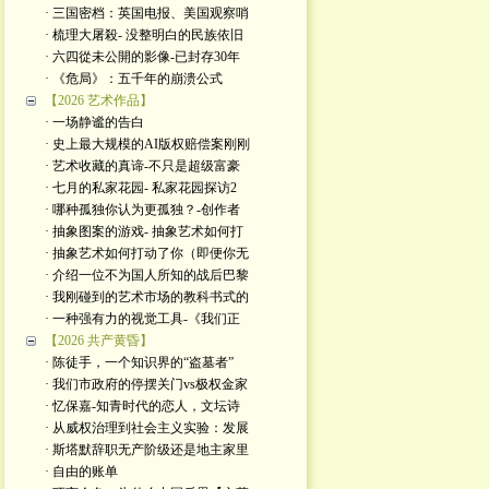
· 三国密档：英国电报、美国观察哨
· 梳理大屠殺- 没整明白的民族依旧
· 六四從未公開的影像-已封存30年
· 《危局》：五千年的崩溃公式
【2026 艺术作品】
· 一场静谧的告白
· 史上最大规模的AI版权赔偿案刚刚
· 艺术收藏的真谛-不只是超级富豪
· 七月的私家花园- 私家花园探访2
· 哪种孤独你认为更孤独？-创作者
· 抽象图案的游戏- 抽象艺术如何打
· 抽象艺术如何打动了你（即便你无
· 介绍一位不为国人所知的战后巴黎
· 我刚碰到的艺术市场的教科书式的
· 一种强有力的视觉工具-《我们正
【2026 共产黄昏】
· 陈徒手，一个知识界的“盗墓者”
· 我们市政府的停摆关门vs极权金家
· 忆保嘉-知青时代的恋人，文坛诗
· 从威权治理到社会主义实验：发展
· 斯塔默辞职无产阶级还是地主家里
· 自由的账单