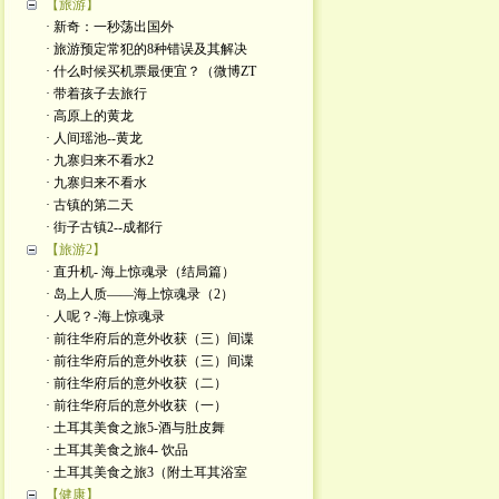
【旅游】
· 新奇：一秒荡出国外
· 旅游预定常犯的8种错误及其解决
· 什么时候买机票最便宜？（微博ZT
· 带着孩子去旅行
· 高原上的黄龙
· 人间瑶池--黄龙
· 九寨归来不看水2
· 九寨归来不看水
· 古镇的第二天
· 街子古镇2--成都行
【旅游2】
· 直升机- 海上惊魂录（结局篇）
· 岛上人质——海上惊魂录（2）
· 人呢？-海上惊魂录
· 前往华府后的意外收获（三）间谍
· 前往华府后的意外收获（三）间谍
· 前往华府后的意外收获（二）
· 前往华府后的意外收获（一）
· 土耳其美食之旅5-酒与肚皮舞
· 土耳其美食之旅4- 饮品
· 土耳其美食之旅3（附土耳其浴室
【健康】