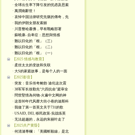
· 全球出生率下降引发的忧虑及思索
· 萬潤南辭世！
· 哀悼中国法律研究先驱的傳奇，先
· 我的伊朗女朋友索丽
· 川普整哈肅佛，早有戰略部署
· 蘇曉康- 自卑症：思想與情感
· 難以归化的「根」（三）
· 難以归化的「根」（二）
· 難以归化的「根」（一）
【2025 情感与教育】
· 柔丝太太的变故和失联
· 大S的家庭故事，是每个人的一面
【2025影音】
· 突发：音乐传奇鲍勃·迪伦这次震
· 38军军长徐勤先“六四抗命”庭审全
· 問世堅情為何物-火遍中文网的神
· 这首80年代风靡大街小巷的迪斯科
· 我做了第一首英文关于731的歌
· USAID, DEI, 移民政策-实战练英
· 无法超越的，永远的朱丽叶走了
【2025共产黄昏】
· 何清漣專欄：「美國斬殺線」是北