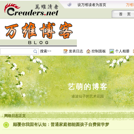
设万维读者为首页
万维
首 页
搜索>>
发表日志
控制面板
个人相册
艺萌的博客
凌波仙子的艺术花园
网络日志正文
颠覆你我固有认知：普通家庭都能圆孩子自费留学梦