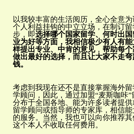
以我较丰富的生活阅历，全心全意为
个人利益挂钩的中立立场，在制订留
步，即
选择哪个国家留学、何时出国
业为好等方面，我相信极少有人有能
样提出专业、中肯的意见
，
帮助每个
做出最好的选择，而且让大家不走弯
钱。
考虑到我现在还不是直接掌握海外留
学顾问，因此，通过加盟“麦斯咖咔
分布于全国各地、能为许多读者提供
留学顾问或指导师的专家库，相信能
的服务。
当然，我也可以向你推荐其
这个本人不收取任何费用。