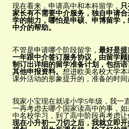
现在看来，申请高中和本科留学，
只
家长有不需要中介服务，独自申请合
学的能力，
哪怕是申硕、申博留学，
中介的帮助。
不管是申请哪个阶段留学，
最好是提
一年跟中介签订服务协议，由留学顾
制订出详细的留学准备计划，包括语
其他申报资料。
想进欧美名校大学本
课外活动的形象提升的，准备的时间
我家小宝现在就读小学5年级，我一
一再考虑去哪个国家读高中的事，如
中名校学习，到了高中阶段再考虑让
现在小升初一刀切之后，我就立即开