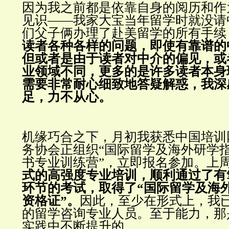
因为我之前都是依靠自身的阅历和作
见识——我家大宝当年留学时就没请
们父子俩办理了赴美留学的所有手续
读者各种各样的问题，即使有靠谱的
但或者是由于读者对中介的偏见，或
业领域不同，更多的是许多读者本身
需要非常耐心细致地答疑解惑，我深
足，力不从心。
机缘巧合之下，月初我获悉中国培训
务协会正组织“国际留学及海外研学
书专业训练营”，立即报名参加。
上
式的高强度专业培训，顺利通过了有
环节的考试，取得了“国际留学及海
资格证”。
因此，至少在形式上，我
的留学咨询专业人员。
至于能力，那
实践中不断提升的。