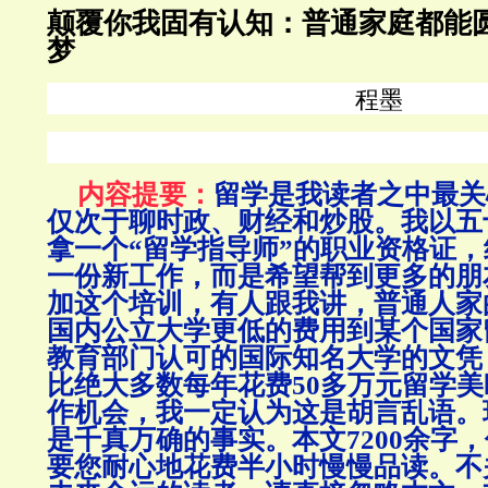
颠覆你我固有认知：普通家庭都能
梦
程墨
内容提要：
留学是我读者之中最关
仅次于聊时政、财经和炒股。
我以五
拿一个“留学指导师”的职业资格证
一份新工作，而是希望帮到更多的朋
加这个培训，有人跟我讲，普通人家
国内公立大学更低的费用到某个国家
教育部门认可的国际知名大学的文凭
比绝大多数每年花费50多万元留学
作机会，我一定认为这是胡言乱语。
是千真万确的事实。
本文7200余字
要您耐心地花费半小时慢慢品读。
不