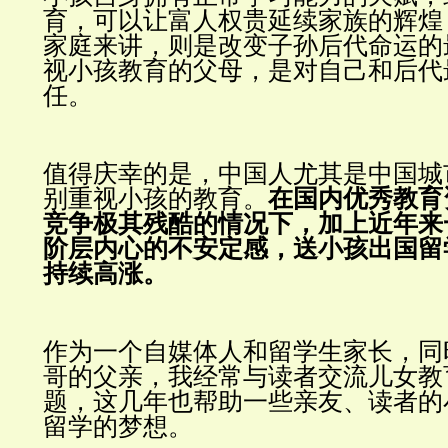
育，可以让富人权贵延续家族的辉煌
家庭来讲，则是改变子孙后代命运的
视小孩教育的父母，是对自己和后代
任。
值得庆幸的是，中国人尤其是中国城
别重视小孩的教育。
在国内优秀教育
竞争极其残酷的情况下，加上近年来
阶层内心的不安定感，送小孩出国留
持续高涨。
作为一个自媒体人和留学生家长，同
哥的父亲，我经常与读者交流儿女教
题，这几年也帮助一些亲友、读者的
留学的梦想。