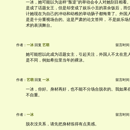
一冰，她可能以为这样“叛逆”的举动会令人对她刮目相看
是成了话题女王，但是却变成了娱乐小丑的茶余饭后，而
计她现在为自己的冲动和幼稚的举动肠子都悔青了。外国
是是十分重视场合的。这是严肃的论文答辩， 不是娱乐场
术的表演舞台。
作者：
一冰
回复
艺萌
留言时间：20
她可能想以此成为话题女主，引起关注，外国人不太在意
是不同，例如希拉里当年的裸泳。
作者：
艺萌
回复
一冰
留言时间：20
一冰，你好。身材再好，也不能不分场合脱衣的。我如果
不自重。
作者：
一冰
留言时间：20
脱衣没关系，请先把身材练得有点美感。