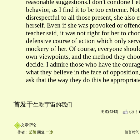
reasonable suggestions.I don't condone Let
behavior, as I find it to be too extreme. No
disrespectful to all those present, she also
herself. Even if she was provoked or offen
teacher said, it was not right for her to cho
defensive course of action which only serv
mockery of her. Of course, everyone shoul
own viewpoints, and the method they choose
decide. I admire those who have the courag
what they believe in the face of opposition
ask that the way they do this be appropriate
首发于
生吃宇宙的我们
浏览(4343)
(6)
文章评论
作者：
艺萌
回复
一冰
留言时间：20