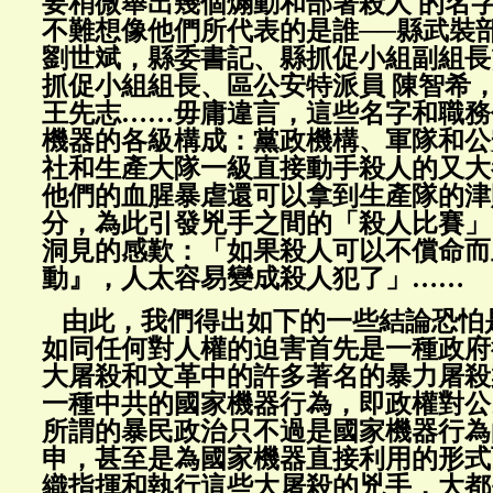
要稍微舉出幾個煽動和部署殺人 的名
不難想像他們所代表的是誰──縣武裝
劉世斌，縣委書記、縣抓促小組副組長
抓促小組組長、區公安特派員 陳智希
王先志……毋庸違言，這些名字和職務
機器的各級構成：黨政機構、軍隊和公
社和生產大隊一級直接動手殺人的又大
他們的血腥暴虐還可以拿到生產隊的津
分，為此引發兇手之間的「殺人比賽」
洞見的感歎：「如果殺人可以不償命而
動』，人太容易變成殺人犯了」……
由此，我們得出如下的一些結論恐怕
如同任何對人權的迫害首先是一種政府
大屠殺和文革中的許多著名的暴力屠殺
一種中共的國家機器行為，即政權對公
所謂的暴民政治只不過是國家機器行為
申，甚至是為國家機器直接利用的形式
織指揮和執行這些大屠殺的兇手，大都