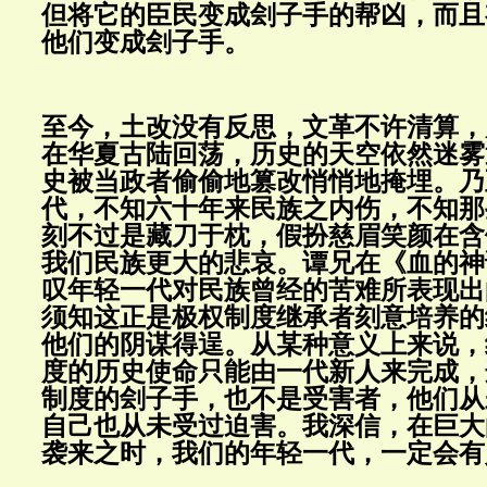
但将它的臣民变成刽子手的帮凶，而且
他们变成刽子手。
至今，土改没有反思，文革不许清算，
在华夏古陆回荡，历史的天空依然迷雾
史被当政者偷偷地篡改悄悄地掩埋。乃
代，不知六十年来民族之内伤，不知那
刻不过是藏刀于枕，假扮慈眉笑颜在含
我们民族更大的悲哀。谭兄在《血的神
叹年轻一代对民族曾经的苦难所表现出
须知这正是极权制度继承者刻意培养的
他们的阴谋得逞。从某种意义上来说，
度的历史使命只能由一代新人来完成，
制度的刽子手，也不是受害者，他们从
自己也从未受过迫害。我深信，在巨大
袭来之时，我们的年轻一代，一定会有