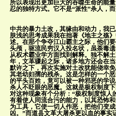
所以表现出更加巨大的吞噬生命的能量
忍的独特方式。它不是“派性”杀人，而
中共的暴力土改，其缘由和动力，我已
肤浅的思考成果我在拙著《地主之殇》
述。在那个争夺江山霸主之际，他们要
头颅，驱流民穷汉入投名状，虽荼毒遗
从权术霸业学方面找到解释。独不解土
年，文革骤起之际，诸多地方还会在当
默许之下，再次实施对土改犹能侥幸免
其老幼妇孺的残杀。这是怎样的一个恶
的平头百姓，竟可以被一种邪恶的学说
杀人不眨眼的恶魔。这就是极权制度下
对这种现象有个分析：“极权制度惊人
有着使人同流合污的能力，以其恐怖和
为工具，它使一切人作恶，把他们变成
凶。”而道县文革大屠杀更以血的事实