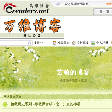
设万维读者为首页
万维
首 页
搜索>>
发表日志
控制面板
个人相册
艺萌的博客
凌波仙子的艺术花园
网络日志正文
抢救历史系列3-致敬譚合成（之二）血的神话