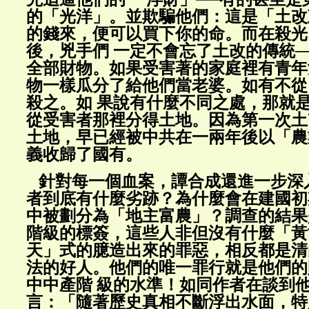
的「光洋」。並欺騙他們：這是「土改
的錢來，便可以買下你的命。而在殺光
後，兇手們 一定不會忘了土改的傳統─
全部財物。如果受害著的家庭裡有青年
物一樣瓜分了給他們當老婆。如有不從
殺之。如 果說有什麼不同之處，那就
從受害者那裡分得土地。因為第一次土
土地，早已經被中共在一兩年後以「農
義收歸了國有。
針對每一個血案，譚合成還進一步深
者到底有什麼劣跡？為什麼會在建國初
中被劃分為「地主富農」？調查的結果
階級的標簽，這些人非但沒有什麼「黃
天」式的臆造出來的罪惡，相反都是清
法的好人。他們的唯一罪行就是他們的
中中產階 級的水準！如同作者在談到
言：「隨著歷史真相不斷浮出水面，特