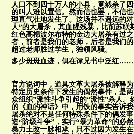
人口不到四十万人的小县，竟然杀了四
的叫人难以置信。然而信也罢，不信也
理直气壮地发生了。这场并不遥远的对
人”的大屠杀，其血腥残暴，比前苏联
红色高棉波尔布特的金边大屠杀有过之
者，前者是我们的老师，后者是我们的
超过老师胜过学生，独领风骚。
多少斑斑血迹，俱在谭兄书中泛红……
官方说词中，道具文革大屠杀被解释为
特定历史条件下发生的偶然事件，是两
众组织”派性斗争引起的“派性”杀人。
的《血的神话》中，用铁的事实告诉我
屠杀绝对不是任何特殊条件下的偶发事
造“阶级斗争”，实行“暴力革命”的必
暴力土改一脉相承，只不过因为发生在