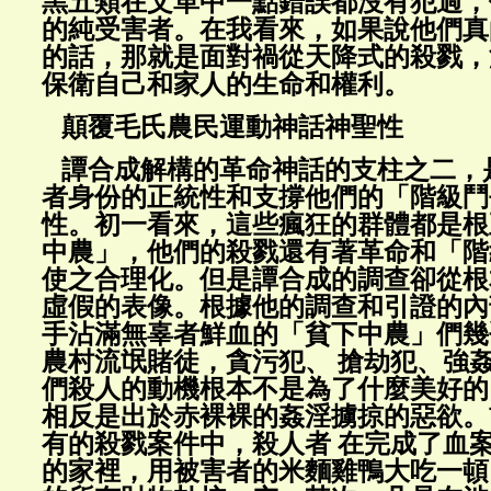
黑五類在文革中一點錯誤都沒有犯過，
的純受害者。在我看來，如果說他們真
的話，那就是面對禍從天降式的殺戮，
保衛自己和家人的生命和權利。
顛覆毛氏農民運動神話神聖性
譚合成解構的革命神話的支柱之二，
者身份的正統性和支撐他們的「階級鬥
性。初一看來，這些瘋狂的群體都是根
中農」，他們的殺戮還有著革命和「階
使之合理化。但是譚合成的調查卻從根
虛假的表像。根據他的調查和引證的內
手沾滿無辜者鮮血的「貧下中農」們幾
農村流氓賭徒，貪污犯、 搶劫犯、強
們殺人的動機根本不是為了什麼美好的
相反是出於赤裸裸的姦淫擄掠的惡欲。
有的殺戮案件中，殺人者 在完成了血
的家裡，用被害者的米麵雞鴨大吃一頓