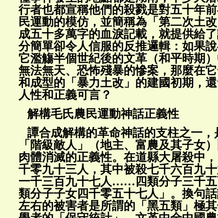
行者也都宣稱他們的殺戮是對五十年前
民運動的模仿，並簡稱為「第二次土改
成五十多萬字的血淚記載，就提供給了
分簡單卻令人信服的反推邏輯：如果說
它濫觴半個世紀後的文革（和平時期）
無法無天、恐怖殘暴的慘案，那麼在它
和成型的「暴力土改」的建國初期，還
人性和正義可言？
解構毛氏農民運動神話正義性
譚合成解構的革命神話的支柱之一，
「階級敵人」（地主、富農及其子女）
肉體消滅的正義性。在道縣大屠殺中，
千零九十三人，其中被殺七千六百九十
一千三百九十七人……四類分子三千五
類分子子女四千零五十七人」。換句話
左右的被害者是所謂的「黑五類」極其