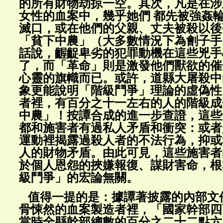
的所有財物劫掠一空。其次，凡是在涉
女性的血案中，幾乎她們 都先被強姦
滅口，或在他們的父親、丈夫被殺以後
「貧下中農」（大多數情況下為劊子手
話說，齷齪卑劣的犯罪動機在這些兇手
了，而「革命」則是激發他們獸欲的催
心靈的旗幟而已。或許，道縣大屠殺中
象更能說明「階級鬥爭」理論的虛偽性
者裡，有百分之十一左右的人的階級成
中農」！按譚合成的進一步查證，這些
都和施害者有過私人矛盾和衝突：或者
運動裡揭露過殺人者的不法行為，抑或
人的財物矛盾。由此可見，這些施害者
於個人恩怨的挾嫌報復、謀財害命，根
級鬥爭」的宏論無關。
值得一提的是：據譚著披露的內部文
骨悚然的血案製造者裡，「國家幹部四
當時全縣幹部總數的百分之二十二點六