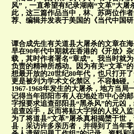
风”，一直希望有纪录湖南“文革”大屠
此，这三篇作品当中，林、苏两位作者
荐、编辑并发表于美国的《当代中国研
谭合成先生有关道县大屠杀的文章在海
早在90年代中期就在香港的《开放》
载，其时作者署名“章成”。我当时就
负责的精神所感动。因为有关“文革”
想最开放的20世纪80年代，也只打开
更是被列为学术文化禁区，不容触碰。
1967-1968年发生的大屠杀，地方当
记得当年邵阳市有人在地处市中心的邮
字报要求追查邵阳县“黑杀风”的元凶
追查凶手，反而将贴大字报的人投入监
为了将道县“文革”屠杀真相揭橥于世
县，采访许多亲历者，并得到了当年零
杀人遗留问题工作组”的记录、资料和