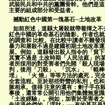
武裝民兵和中共的黨團骨幹。他們是這
主要的組成部分和受益者。
撼動紅色中國第一塊基石─土地改革
如前所述，道縣大屠殺就帶着揮之不
紅色中國的革命基石的陰影。作者也就
的調查和 比較。在比較中讀者不難發
暴力和屠殺不過是建國初期土地改革運
展。例如，道縣發出殺人指令的「貧下
其實不過是 土改時期「人民法庭」的
者所採用的對受害者們先開「殺人現場
判，後用「刀殺」、「沉水」、「輥棒
埋」、「火 燒」等等方法的處死，完
全套流程。至於那些野蠻的私刑，也和
脈相承。值得 注意的還有：劊子手在
事後，還常常公開引用他們集體無意識
「土改經驗」。例如，加害於受害者之
先追逼他們的 「浮財」──有的甚至是