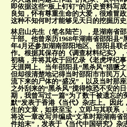
即依据这些“板上钉钉”的历史资料写
良知，怀有尊重生命的大爱，很难冒政
这种不知何时才能够见天日的挖掘历史
林启山先生（笔名陆芒），是湖南省邵
干部。他曾亲历1968年湖南省邵阳县“黑
年4月还参加湖南邵阳地区、邵阳县联
作。根据其保存的《调查材料纪实》，
初稿，并将其收于回忆录《老虎坪纪事
天涯网上。当年邵阳县“黑杀风”猖獗
但却很清楚地记得当时邵阳市市民万人
流下来的尸体的“盛况”，以及当时那
之外刮来的“黑杀风”搅得惊恐不安的日
期，我曾写过一篇“为了数千被遗忘的冤
默”发表于香港《当代》杂志上。因此
生的文章，如获至宝，立即与其联系，
将这一章改写并编成“文革时期湖南省邵
件始末”，发表于《当代中国研究》杂志2