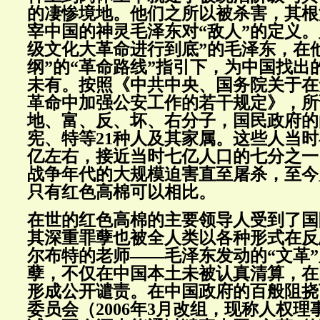
的凄惨境地。他们之所以被杀害，其根
宰中国的神灵毛泽东对“敌人”的定义。
级文化大革命进行到底”的毛泽东，在
纲”的“革命路线”指引下，为中国找出
未有。按照《中共中央、国务院关于在
革命中加强公安工作的若干规定》，所
地、富、反、坏、右分子，国民政府的
宪、特等21种人及其家属。这些人当
亿左右，接近当时七亿人口的七分之一
战争年代的大规模迫害直至屠杀，至今
只有红色高棉可以相比。
在世的红色高棉的主要领导人受到了国
其深重罪孽也被全人类以各种形式在反
尔布特的老师——毛泽东发动的“文革
孽，不仅在中国本土未被认真清算，在
形成公开谴责。在中国政府的百般阻挠
委员会（2006年3月改组，现称人权