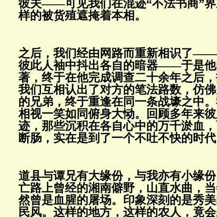
彼夫——可见我们在混迹“不法书商”
样的被货殖遮掩着本相。
之后，我们经由网路而重新相识了——
彼此人袖中抖出各自的暗器——于是他
著，终于在他完成调查二十余年之后，
我们互相认出了对方的笔法路数，仿佛
的兄弟，终于重逢在同一条战壕之中。
相视一笑如同俯身大恸。回顾多年来彼
迹，那些沉积在各自心中的万千淤血，
断肠，实在是到了一个不吐不快的时代
道县与谭兄有大缘份，与我亦有小缘份
亡路上曾经的湘南僻野，山直水曲，当
然曾是血腥的屠场。印象深刻的是秀美
民风。这样的地方，这样的农人，竟会