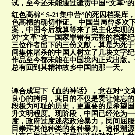
试，至今还未能通过谴责中国“文革”
红色高棉“ S-21集中营”的死囚档案
色高棉的确切罪证。 中国当局曾多次下
案，中国今后就算等来了民主化实现的
对“文革”这一国家罪错有完整的档案
三位作者留下的三份文献，算是为死于湖南1
间集体屠杀的中国人树立了几块文字纪
作品至今都未能在中国境内正式出版。
总有回到其精神故乡中国的那一天。
谭合成写下《血的神话》，意在对“文
良心的拷问，其目的不仅是要让健忘的
段极为可耻的历史，更重要的是希望国
升文明程度。现阶段，中国已经沦为一
度，政府过度迷恋政治暴力，民间屈服
目崇拜其他种类的各种暴力。追根溯源