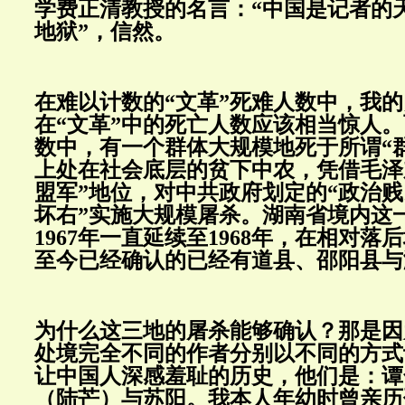
学费正清教授的名言：“中国是记者的
地狱”，信然。
在难以计数的“文革”死难人数中，我
在“文革”中的死亡人数应该相当惊人
数中，有一个群体大规模地死于所谓“
上处在社会底层的贫下中农，凭借毛泽
盟军”地位，对中共政府划定的“政治贱
坏右”实施大规模屠杀。湖南省境内这
1967年一直延续至1968年，在相对
至今已经确认的已经有道县、邵阳县与
为什么这三地的屠杀能够确认？那是因
处境完全不同的作者分别以不同的方式
让中国人深感羞耻的历史，他们是：谭
（陆芒）与苏阳。我本人年幼时曾亲历