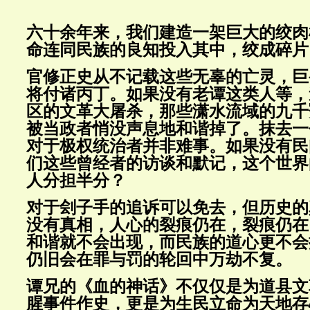
六十余年来，我们建造一架巨大的绞肉
命连同民族的良知投入其中，绞成碎片
官修正史从不记载这些无辜的亡灵，巨
将付诸丙丁。如果没有老谭这类人等，
区的文革大屠杀，那些潇水流域的九千
被当政者悄没声息地和谐掉了。抹去一
对于极权统治者并非难事。如果没有民
们这些曾经者的访谈和默记，这个世界
人分担半分？
对于刽子手的追诉可以免去，但历史的
没有真相，人心的裂痕仍在，裂痕仍在
和谐就不会出现，而民族的道心更不会
仍旧会在罪与罚的轮回中万劫不复。
谭兄的《血的神话》不仅仅是为道县文
腥事件作史，更是为生民立命为天地存