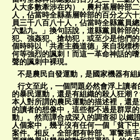
人大多數牽涉在內），農村基層幹部二
人，佔當時全縣基層幹部的百分之六十
員三千八百八十人，佔當時全縣黨員總
六點九。」換句話說，道縣黨員幹部的
犯、強姦犯、搶劫犯，或至少是他們的
個時時以「共產主義道德」來自我標榜
何等強烈的諷刺！而這一革命神話的嗜
聲的諷刺中裸現。
不是農民自發運動，是國家機器有組
行文至此，一個問題必然會浮上讀者
的暴民運動，還是有組織的殺人狂潮？
本人對所謂的農民運動的描述裡，還是
的讀者的想像中，這些都不過是群眾的
動」。然而譚合成深入的調查卻 以鐵
人個案中，幾乎沒有任何一個「貧下中
案件。相反，全部都有幹部、軍警插手