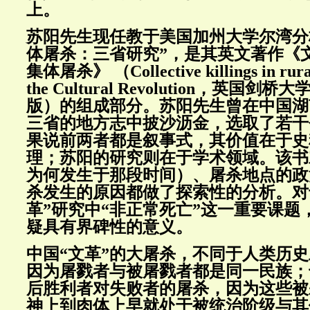
上。
苏阳先生现任教于美国加州大学尔湾分
体屠杀：三省研究”，是其英文著作《
集体屠杀》 （Collective killings in rura
the Cultural Revolution，英国剑
版）的组成部分。苏阳先生曾在中国湖
三省的地方志中披沙沥金，选取了若干
果说前两者都是叙事式，其价值在于史
理；苏阳的研究则在于学术领域。该书
为何发生于那段时间）、屠杀地点的政
杀发生的原因都做了探索性的分析。对
革”研究中“非正常死亡”这一重要课题
疑具有界碑性的意义。
中国“文革”的大屠杀，不同于人类历
因为屠戮者与被屠戮者都是同一民族；
后胜利者对失败者的屠杀，因为这些被
神上到肉体上早就处于被统治阶级与其