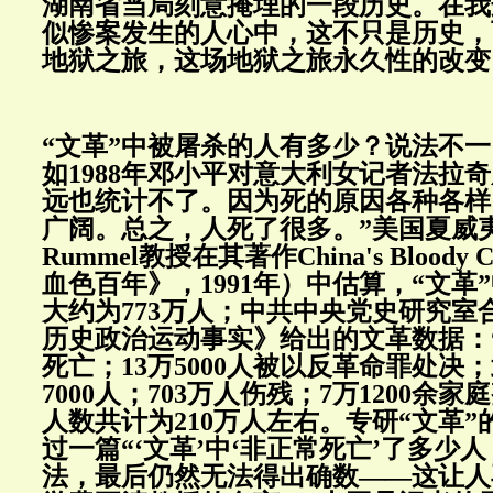
湖南省当局刻意掩埋的一段历史。在我
似惨案发生的人心中，这不只是历史，
地狱之旅，这场地狱之旅永久性的改变
“文革”中被屠杀的人有多少？说法不
如1988年邓小平对意大利女记者法拉
远也统计不了。因为死的原因各种各样
广阔。总之，人死了很多。”美国夏威夷
Rummel教授在其著作China's Bloody 
血色百年》，1991年）中估算，“文革
大约为773万人；中共中央党史研究室
历史政治运动事实》给出的文革数据：“1
死亡；13万5000人被以反革命罪处决；
7000人；703万人伤残；7万1200余
人数共计为210万人左右。专研“文革
过一篇“‘文革’中‘非正常死亡’了多少
法，最后仍然无法得出确数——这让人