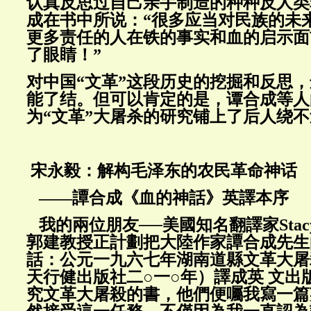
认真反思过自己亲手制造的种种反人类
成在书中所说：“很多应当对民族的未
更多责任的人在铁的事实和血的启示面
了眼睛！”
对中国“文革”这段历史的挖掘和反思
能了结。但可以肯定的是，谭合成等人
为“文革”大屠杀的研究铺上了后人绕
宋永毅：解构毛泽东的农民革命神话
——譚合成《血的神話》英譯本序
我的兩位朋友──美國知名翻譯家Stacy 
郭建教授正計劃把大陸作家譚合成先生
話：公元一九六七年湖南道縣文革大屠
天行健出版社二○一○年）譯成英 文出
究文革大屠殺的書，他們便囑我寫一篇