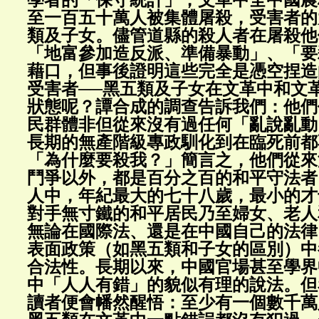
學者的「保守統計」，文革中全中國農
至一百五十萬人被集體屠殺，受害者的
類及子女。儘管道縣的殺人者在屠殺他
「地富參加造反派、準備暴動」、「要
藉口，但事後證明這些完全是憑空捏造
受害者──黑五類及子女在文革中和文
狀態呢？譚合成的調查告訴我們：他們
民群體非但從來沒有過任何「亂說亂動
長期的無產階級專政馴化到在臨死前都
「為什麼要殺我？」簡言之，他們從來
鬥爭以外，都是百分之百的和平守法者
人中，年紀最大的七十八歲，最小的才
對手無寸鐵的和平居民乃至婦女、老人
無論在國際法、還是在中國自己的法律
表面政策（如黑五類和子女的區別）中
合法性。長期以來，中國官場甚至學界
中「人人有錯」的貌似有理的說法。但
讀者便會幡然醒悟：至少有一個數千萬