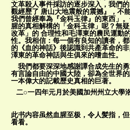
文革殺人事件採訪的逐步深入，我們的
觀經歷了 唐山大地震般的震撼』，不
我們曾經奉為『金科玉律』的東西」。
腥的真相解構的「金科玉律」呢？無疑
改革」的 合理性和毛澤東的農民運動
性。我相信：每一個有良知的讀者，都
的《血的神話》後認識到共產革命的非
澤東的革命神話與生俱來的嗜血性。
我們都要深深地感謝譚合成先生的勇
有言論自由的中國大陸，卻為全世界的
一本偉大的記載歷史真相的巨著。
二○一四年元月於美國加州州立大學
此书内容虽然血腥至极，令人髪指，但
看看。