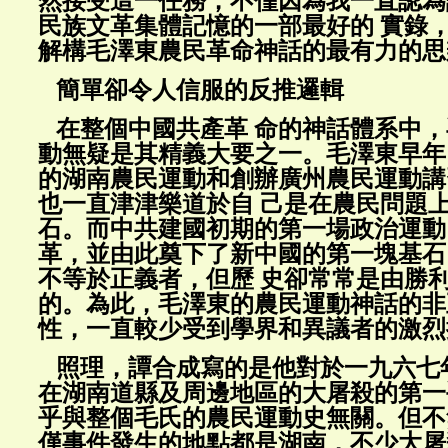
然接受這一任務，不僅因為我一直認為
民族文革集體記憶的一部最好的 實錄
解構毛澤東農民革命神話的最有力的思
簡單卻令人信服的反推邏輯
在整個中國共產革 命的神話體系中，
動無疑是其精義大要之一。毛澤東早年
的湖南農民運動和創辦廣州農民運動講
也一直津津樂道於自 己是在農民問題
石。而中共建國初期的第一場政治運動
革，並由此奠下了新中國的第一塊基石
不等於正義者，但歷 史卻常常是由勝
的。為此，毛澤東的農民運動神話的非
性，一直較少受到學界和異議者的激烈
照理，譚合成寫的是他對於一九六七
在湖南道縣及周邊地區的大屠殺的第一
乎與整個毛氏的農民運動史無關。但不
僅事件發生的地點都是湖南，不少大屠