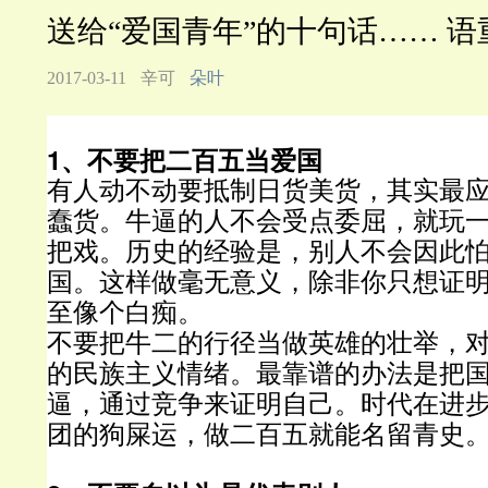
送给“爱国青年”的十句话…… 
2017-03-11
辛可
朵叶
1、不要把二百五当爱国
有人动不动要抵制日货美货，其实最
蠢货。牛逼的人不会受点委屈，就玩
把戏。历史的经验是，别人不会因此
国。这样做毫无意义，除非你只想证
至像个白痴。
不要把牛二的行径当做英雄的壮举，
的民族主义情绪。最靠谱的办法是把
逼，通过竞争来证明自己。时代在进
团的狗屎运，做二百五就能名留青史