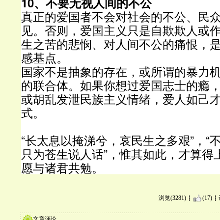
10、不要无视人间的不公
真正的爱国者不会对社会的不公、民
见。否则，爱国主义只是自欺欺人或
生之苦的悲悯、对人间不公的痛恨，
感基点。
国家不是抽象的存在，或所谓的暴力
的联合体。如果你想过爱国志士的瘾，
或胡乱发泄民族主义情绪，爱人如己
式。
“长太息以掩涕兮，哀民生之多艰”，“
只为苍生说人话”，惟其如此，才算得
愿与诸君共勉。
浏览(3281)
(17)
文章评论