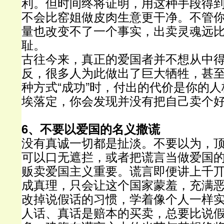
利。但时间终将证明，用这种手段得
不会比窑姐做皮肉生意更干净。不管
量也改变不了一个事实，出卖灵魂远
耻。
古往今来，真正的爱国者并不想从中
反，很多人为此做出了巨大牺牲，甚
种方式“成功”时，付出的代价是你的
埃落定，你会发现并没有把自己卖个
6、不要以爱国的名义撒谎
没有真诚一切都是扯淡。不要以为，
可以口无遮拦，或者把谎言当做爱国
贩卖爱国主义重要。谎言即便讲上千
成真理，只会让这个国家蒙羞，充满
改掉说假话的习惯，学着像个人一样
人话、真话是赔本的买卖，总要比说