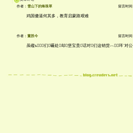
作者：
雪山下的绛珠草
留言时间：20
鸡国傻逼何其多，教育启蒙路艰难
作者：
董胜今
留言时间：20
虽礛ъ们礹处却堡宝贵话对们这销货︹琌¨对