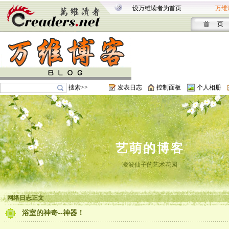
设万维读者为首页
万维
首 页
搜索>>
发表日志
控制面板
个人相册
艺萌的博客
凌波仙子的艺术花园
网络日志正文
浴室的神奇--神器！