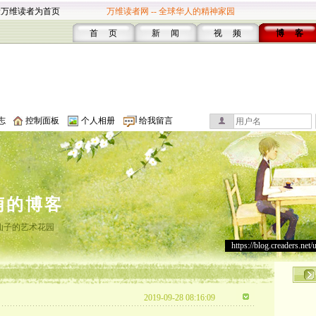
设万维读者为首页
万维读者网 -- 全球华人的精神家园
首 页
新 闻
视 频
博 客
志
控制面板
个人相册
给我留言
萌的博客
仙子的艺术花园
https://blog.creaders.net/
2019-09-28 08:16:09