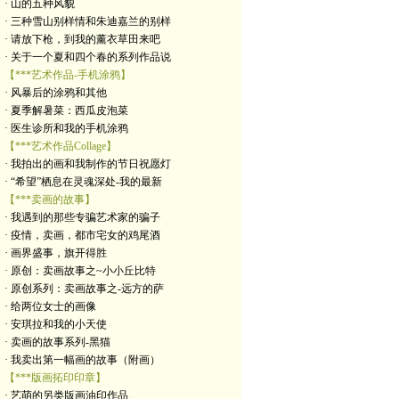
· 山的五种风貌
· 三种雪山别样情和朱迪嘉兰的别样
· 请放下枪，到我的薰衣草田来吧
· 关于一个夏和四个春的系列作品说
【***艺术作品-手机涂鸦】
· 风暴后的涂鸦和其他
· 夏季解暑菜：西瓜皮泡菜
· 医生诊所和我的手机涂鸦
【***艺术作品Collage】
· 我拍出的画和我制作的节日祝愿灯
· “希望”栖息在灵魂深处-我的最新
【***卖画的故事】
· 我遇到的那些专骗艺术家的骗子
· 疫情，卖画，都市宅女的鸡尾酒
· 画界盛事，旗开得胜
· 原创：卖画故事之~小小丘比特
· 原创系列：卖画故事之-远方的萨
· 给两位女士的画像
· 安琪拉和我的小天使
· 卖画的故事系列-黑猫
· 我卖出第一幅画的故事（附画）
【***版画拓印印章】
· 艺萌的另类版画油印作品