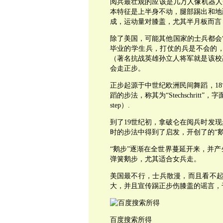
阅兵最壮观的应该是几万人像机器人
本特征是上半身不动，腿部踢出和地
成，运动量对膝盖，尤其半月板而言
除了美国，可能其他国家的士兵都会
毕业的学生兵，打仗的兵是不会的
（著名抗战英雄孙立人将军就是该校
会走正步。
正步起源于中世纪欧洲民间舞蹈，1
蹈的步法，称其为“Stechschritt
step）.
到了19世纪初，拿破仑在阅兵时发
时的步法中得到了启发，开创了的“鹅步
“鹅步”逐渐在全世界蔓延开来，并
弹簧鹅步，尤其适合女兵走。
美国最不行，士兵散漫，而且看不起
大，并且宣传踢正步伤膝盖的谣言，
百度搜索所得