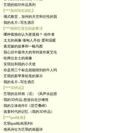
· 艺萌的拓印作品系列
【***加州写生回忆】
· 俄式教堂，加州的天空和任性的我
· 我的名片--写生酒庄
【***画和它背后的故事3】
· 哪种孤独你认为更孤独？-创作者
· 太太的画像·缅甸人丹佐·爱和温暖
· 索尼娅的故事和一幅鸟图
· 我心目中最伟大的哥特派作家艾伦
· 给两位女士的画像
· 安琪拉和我的小天使
· 你是用三个标志就能猜到的牛人吗
· 艺萌的新苹果铅笔的展示
· 我的名片--写生酒庄
【***3D作品】
· 艺萌的吉祥画（话）《风声水起捞
· 我的3D作品-悠游自在沙滩情
· 我的立体画作II《层峦叠嶂》
· 孩童时代的记忆（我的3D作品）
【***ipad绘画】
· 艺萌ipad绘画系列6
· 海风诗社为艺萌的画题诗