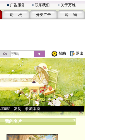
广告服务
联系我们
关于万维
论 坛
分类广告
购 物
帮助
退出
u/5568/
>
复制
>
收藏本页
我的名片