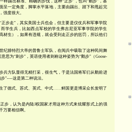
一样踢出标准、精确的步伐，这种“正步”，也叫“鹅步”，基
面呈一定角度，脚掌水平落地，主要由踢出、踏下和甩起完
，强度很大。
“正步走”，其实美国士兵也会，但主要是仪仗兵和军事学院
，而学生兵，比如西点军校的学生弗吉尼亚军事学院的学生
高材生），如果有违规，就会受到走正步的惩罚，所以他们
8世纪腓特烈大帝的普鲁士军队，在阅兵中吸取了这种民间舞
”，字面意思为“刺步”，英语使用者则称这种姿势为“鹅步”（Goose-
现步兵方队显得无精打采，很生气，于是法国将军们从鹅前进
”----这是第二种说法。
产生了德式、苏式、英式、中式……鲜国更是博采众长发明了
正步，认为是内陆J权国家才用这种方式来炫耀形式上的强
千万要相信啊。