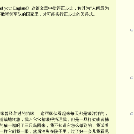
d your England》这篇文章中批评正步走，称其为“人间最为
不敢嘲笑军队的国家里，才可能实行正步走的阅兵式。
家曾经养过的猫咪----这帮家伙看起来每天都是懒洋洋的，
游哉地转悠，我叫它它都懒得搭理我，但是一旦打架或者捕
的猫一嘴叼了三只鸟回来，我不知道它怎么做到的，我试着
一样它斜我一眼，然后消失在院子里，过了好一会儿我看见