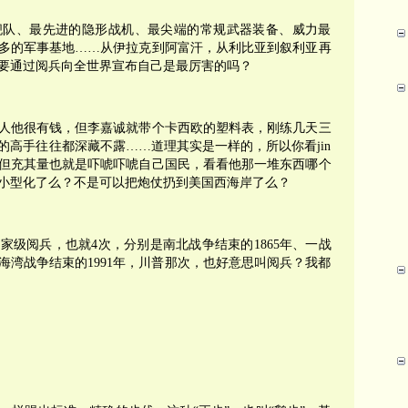
舰队、最先进的隐形战机、最尖端的常规武器装备、威力最
多的军事基地……从伊拉克到阿富汗，从利比亚到叙利亚再
要通过阅兵向全世界宣布自己是最厉害的吗？
人他很有钱，但李嘉诚就带个卡西欧的塑料表，刚练几天三
的高手往往都深藏不露……道理其实是一样的，所以你看jin
但充其量也就是吓唬吓唬自己国民，看看他那一堆东西哪个
小型化了么？不是可以把炮仗扔到美国西海岸了么？
家级阅兵，也就4次，分别是南北战争结束的1865年、一战
年和海湾战争结束的1991年，川普那次，也好意思叫阅兵？我都