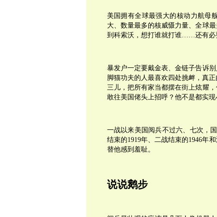
美国拥有全球最强大的核动力航母
大、数量最多的核威慑力量、全球最
到科索沃，想打谁就打谁……还有必
暴发户一定要戴金表、金链子告诉别
脚猫功夫的人最喜欢四处挑衅，真正
三儿，把所有家当都摆在街上炫耀，
敢往美国佬头上招呼？他不是都实现
一战以来美国阅兵不过六、七次，国
结束的1919年、二战结束的1946
替他感到羞耻。
说说鹅步