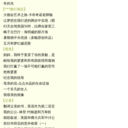
· 冬的光
【***旅行画志】
· 大都会艺术之旅-卡布奇诺老牌咖
· 让梦想在我行进的脚步中实现（图
· 83天自驾美国50州，比蹲在家里三
· 枫子古巴行：海明威的那片海
· 暑期画中乐优游（多幅原创作品）
· 五月和梦幻威尼斯
【母亲】
· 妈妈，我终于复原了你的美貌，是
· 献给我的婆婆和所有因疫情而孤独
· 我们打赢了一场不可能打赢的官司
· 抢救婆婆
· 纪念我的祖母
· 母亲的花-点点水晶的生命绽放
· 一个非凡的女人
· 我母亲的画像
【父亲】
· 翻译父亲的书，英语作为第二语言
· 我的公公- 林登·约翰逊和万寿纺
· 精彩叙述：美国华裔大兵军中讨公
· 前往华府后的意外收获（一）