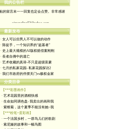
我的公告栏
帖的留言未一一回复也定会点赞。非常感谢
yimengling53@yahoo.com
有意收藏者请私信我，感谢一贯支持
最新发布
· 女人可以但男人不可以做的动作
政治转载不一定代表本人意见
· 陈徒手，一个知识界的“盗墓者”
· 史上最大规模的AI版权赔偿案刚刚
艺术博客：https://yimengl.blog
· 長者自傳中的逃亡
· 艺术收藏的真谛-不只是超级富豪
目录中标注星号的为本人艺术原创
· 七月的私家花园- 私家花园探访2
· 我们市政府的停摆关门vs极权金家
分类目录
【***彩墨画作】
· 艺术花园里的酒精快感
· 生命如同调色盘- 我卖出的画和我
· 紫锥菊，这个夏季不能没有她~我
【***粉笔+蛋彩画】
· 一个法国乡村，一群鸟儿们的歌剧
· 索尼娅的故事和一幅鸟图