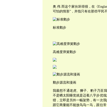
奥.伟.而这个家伙坏得很，在《Englan
可怕的情形”，并指只有在那些平民
标准鹅步
高难度弹簧鹅步
鹅步源流和漫画
我最想不通老虎、狮子、豹子乃至我
不是晒太阳睡觉就是迈着八字步优哉
猎，立即是另外一幅架势，有一次我
跟它商量能不能放鸟鸟一马，跟往常