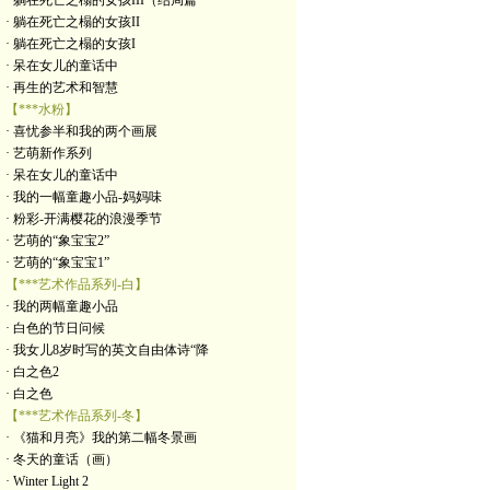
· 躺在死亡之榻的女孩III（结局篇
· 躺在死亡之榻的女孩II
· 躺在死亡之榻的女孩I
· 呆在女儿的童话中
· 再生的艺术和智慧
【***水粉】
· 喜忧参半和我的两个画展
· 艺萌新作系列
· 呆在女儿的童话中
· 我的一幅童趣小品-妈妈味
· 粉彩-开满樱花的浪漫季节
· 艺萌的“象宝宝2”
· 艺萌的“象宝宝1”
【***艺术作品系列-白】
· 我的两幅童趣小品
· 白色的节日问候
· 我女儿8岁时写的英文自由体诗“降
· 白之色2
· 白之色
【***艺术作品系列-冬】
· 《猫和月亮》我的第二幅冬景画
· 冬天的童话（画）
· Winter Light 2