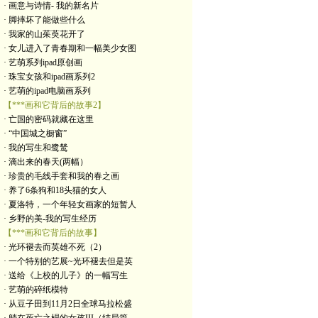
· 画意与诗情- 我的新名片
· 脚摔坏了能做些什么
· 我家的山茱萸花开了
· 女儿进入了青春期和一幅美少女图
· 艺萌系列ipad原创画
· 珠宝女孩和ipad画系列2
· 艺萌的ipad电脑画系列
【***画和它背后的故事2】
· 亡国的密码就藏在这里
· “中国城之橱窗”
· 我的写生和鹭鸶
· 滴出来的春天(两幅）
· 珍贵的毛线手套和我的春之画
· 养了6条狗和18头猫的女人
· 夏洛特，一个年轻女画家的短暂人
· 乡野的美-我的写生经历
【***画和它背后的故事】
· 光环褪去而英雄不死（2）
· 一个特别的艺展~光环褪去但是英
· 送给《上校的儿子》的一幅写生
· 艺萌的碎纸模特
· 从豆子田到11月2日全球马拉松盛