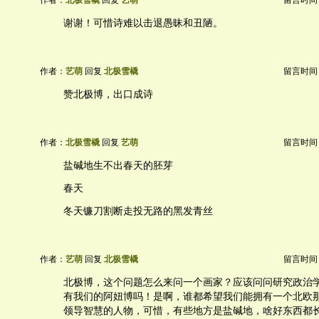
作者：
北极雪橇
回复
艺萌
留言时间：20
谢谢！可惜诗难以击退愚昧和丑陋。
作者：
艺萌
回复
北极雪橇
留言时间：20
赞北极博，出口成诗
作者：
北极雪橇
回复
艺萌
留言时间：20
盐碱地生不出春天的胚芽
春天
冬天镰刀割断走投无路的黑发青丝
作者：
艺萌
回复
北极雪橇
留言时间：20
北极博，这个问题怎么来问一个画家？应该问问研究政治
有我们的阿妞博吗！是啊，谁都希望我们能拥有一个北欧
领导智慧的人物，可惜，有些地方是盐碱地，啥好东西都