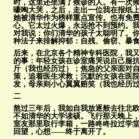
时，这里还坐满了候诊的人。有一次
嚎啕大哭，之后，走出一位我在报纸
她被清华作为榜样重点宣传。也有免
心。它太过火爆，永远抢不到预约。
对我说：你们清华的孩子太聪明了。
种法子来排解抑郁：自残、偷窃、暴
后来，在北京各个精神专科医院，我
的事：年轻女孩在诊室痛哭说自己服
斤（我也经历过）；焦急的父亲面对
策，追着医生求救；沉默的女孩在医
发，母亲则小心翼翼赔笑（我也经历
二
熬过三年后，我如自我放逐般去往北
不如清华的大学读硕。飞行那天晚上
室友那里取行李箱，一路咚咚拉过学
回望，心想——终于离开了。