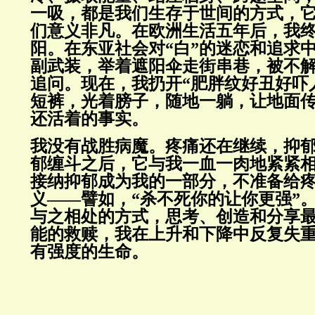
一吸，都是我们生存于世间的方式，
们意义非凡。在欧洲生活五年后，我
阳。在东亚社会对“白”的迷恋和追求
副武装，举着遮阳伞走街串巷，被不
追问。现在，我扔开“肥胖纹好丑好吓
短裤，光着膀子，随地一躺，让地面
还活着的事实。
我没有战胜病魔。疼痛还在继续，抑
郁缠斗之后，它与我一血一肉地紧紧
接纳抑郁成为我的一部分，不准备给
义——譬如，“杀不死你的让你更强”
与之相处的方式，思考、创造和分享
能的救赎，我在上升和下降中反复失
有强度的生命。