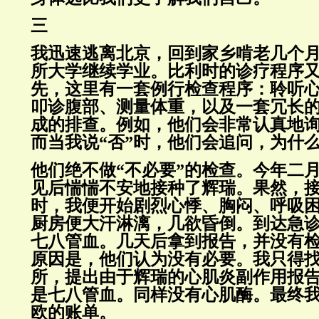
三
我迅速逃离北京，回到家乡啃老几个
所大学继续学业。比利时的诊疗程序
先，这里有一套例行检查程序：聆听
叩诊腹部、测量体重，以及一套冗长的由
成的排查。例如，他们会非常认真地
而当我说“否”时，他们会追问，为什
他们绝不做“不必要”的检查。今年二
见后惴惴不安地接种了辉瑞。果然，
时，我便开始剧烈心悸、胸闷、呼吸
厨房便大汗淋漓，几欲昏倒。到达急
七八管血。几天后拿到报告，并没有
原因是，他们认为没有必要。我只得
所，提出由于辉瑞的心肌炎副作用报
是七八管血。同样没有心肌酶。最终
欧的账单。