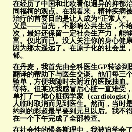
在经历了中国和北欧看似迥异的抑郁
同福柯的观点。在我看来，精神疾病被
治疗的首要目的是让人成为“正常人”
义是——首先，不影响公共生活，不
次，最好还保留一定社会生产力，能
富。仅此而已。没人关注你的身心健康（we
因为那太遥远了。在原子化的社会里
郁。
在丹麦，我首先由全科医生GP转诊到
翻译的帮助下与医生交谈。他们每三
验单，方便我随时去附近的医院抽血
等待。但某次我感冒后心脏一直难受，
单打了一堆心脏病学家（cardiologi
人临时取消而见到医生。然而，当时是
约到的彩超最早要到元旦以后。我不
在一个下午完成了全部检查。
在社会性的慢条斯理中，我被迫学会