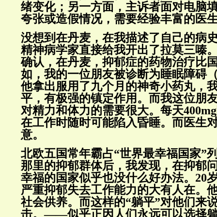
绪变化；另一方面，主诉者面对电脑
夸张或造假情况，需要经验丰富的医
没想到在丹麦，在我描述了自己的病
精神病学家直接给我开出了拉莫三嗪
确认，在丹麦，抑郁症的药物治疗比国
如，我的一位朋友被诊断为睡眠障碍
他拿出服用了九个月的神奇小药丸，
平，有极强的镇定作用。而我这位朋
对精力和体力的需要很大。每天400m
在工作时随时可能陷入昏睡。而医生
意。
北欧五国常年霸占“世界最幸福国家”
那里的抑郁群体后，我发现，在抑郁
幸福的国家似乎也没什么好办法。20
严重抑郁失去工作能力的大有人在。
社会供养。而这样的“躺平”对他们来
击。——似乎正因人们永远可以选择