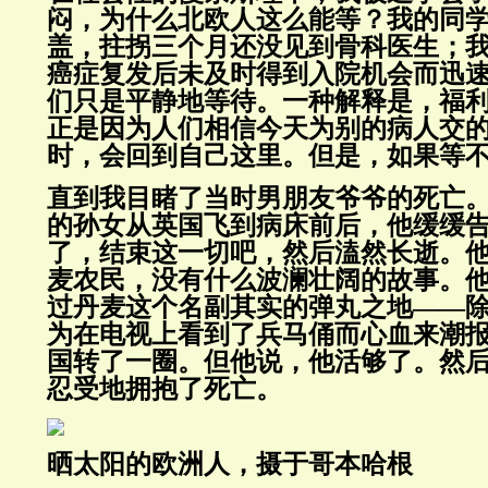
闷，为什么北欧人这么能等？我的同
盖，拄拐三个月还没见到骨科医生；
癌症复发后未及时得到入院机会而迅
们只是平静地等待。一种解释是，福
正是因为人们相信今天为别的病人交
时，会回到自己这里。但是，如果等
直到我目睹了当时男朋友爷爷的死亡
的孙女从英国飞到病床前后，他缓缓
了，结束这一切吧，然后溘然长逝。
麦农民，没有什么波澜壮阔的故事。
过丹麦这个名副其实的弹丸之地——除
为在电视上看到了兵马俑而心血来潮
国转了一圈。但他说，他活够了。然
忍受地拥抱了死亡。
晒太阳的欧洲人，摄于哥本哈根