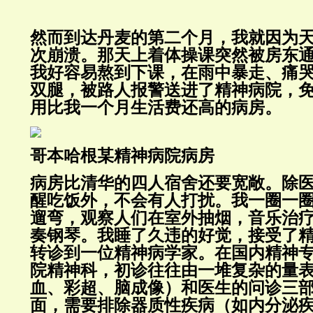
然而到达丹麦的第二个月，我就因为
次崩溃。那天上着体操课突然被房东
我好容易熬到下课，在雨中暴走、痛
双腿，被路人报警送进了精神病院，
用比我一个月生活费还高的病房。
哥本哈根某精神病院病房
病房比清华的四人宿舍还要宽敞。除
醒吃饭外，不会有人打扰。我一圈一
遛弯，观察人们在室外抽烟，音乐治
奏钢琴。我睡了久违的好觉，接受了
转诊到一位精神病学家。在国内精神
院精神科，初诊往往由一堆复杂的量
血、彩超、脑成像）和医生的问诊三
面，需要排除器质性疾病（如内分泌