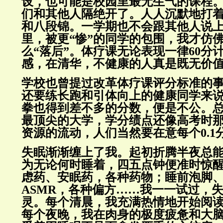
设，也可能是校园里最无生气的课程
们和其他人隔绝开了。人人沉默地打
和八段锦。一学期也不会跟其他人说
里，被更“惨”的同学的包围，我才仿
么“落后”。体疗课无论表现一律60分
感，在清华，不健康的人真是既无价
学校也曾提过改革体疗课评分标准的
还要练长跑和引体向上的健康同学来
拳也得到差不多的分数，便是不公。
最顶尖的大学，学分绩点还像高考时
资源的流动，人们当然要在意每个0.1
失眠渐渐缠上了我。起初折腾半夜总
为无论何时睡着，四五点钟便准时惊
虑药、安眠药，各种药物；睡前泡脚
ASMR，各种偏方……我一一试过，
灵。每个清晨，我充满热情地开始阅
每个夜晚，我在肉身的极度疲惫和大