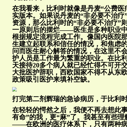
在我看来，比利时就像是丹麦“公费医
实版本。如果说丹麦的“非必要不治疗
资源，那么比利时的“非必要不治疗”
一原则后的摆烂——医生是多种职业
根据规定流程完成工作。像国内医院
生建立起联系和信任的情况，和焦虑
问而医生耐心解答的情况，在这里不
护人员是工作最为繁重的职业。在比
天接待20多个病人就已经忙得不可开
大批医护辞职，西欧国家不得不从东
政策吸引医护来填补空缺。
打完第二剂辉瑞的急诊病历，于比利
在轻轻的愕然之后，我便不再去想此事
有命”的我，更“麻”了。我甚至有些理
——在欧洲的医疗体系下，只有两种