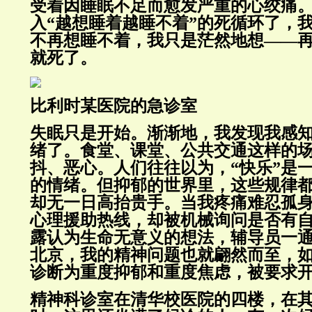
受着因睡眠不足而愈发严重的心绞痛
入“越想睡着越睡不着”的死循环了，
不再想睡不着，我只是茫然地想——
就死了。
比利时某医院的急诊室
失眠只是开始。渐渐地，我发现我感
绪了。食堂、课堂、公共交通这样的
抖、恶心。人们往往以为，“快乐”是
的情绪。但抑郁的世界里，这些规律
却无一日高抬贵手。当我疼痛难忍孤
心理援助热线，却被机械询问是否有
露认为生命无意义的想法，辅导员一
北京，我的精神问题也就翩然而至，
诊断为重度抑郁和重度焦虑，被要求
精神科诊室在清华校医院的四楼，在