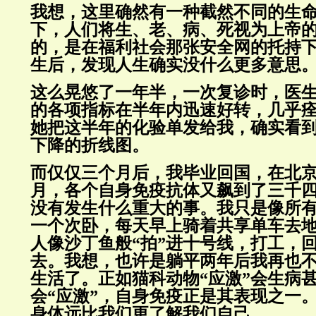
我想，这里确然有一种截然不同的生
下，人们将生、老、病、死视为上帝
的，是在福利社会那张安全网的托持
生后，发现人生确实没什么更多意思
这么晃悠了一年半，一次复诊时，医
的各项指标在半年内迅速好转，几乎
她把这半年的化验单发给我，确实看
下降的折线图。
而仅仅三个月后，我毕业回国，在北
月，各个自身免疫抗体又飙到了三千
没有发生什么重大的事。我只是像所
一个次卧，每天早上骑着共享单车去
人像沙丁鱼般“拍”进十号线，打工，
去。我想，也许是躺平两年后我再也
生活了。正如猫科动物“应激”会生病
会“应激”，自身免疫正是其表现之一
身体远比我们更了解我们自己。