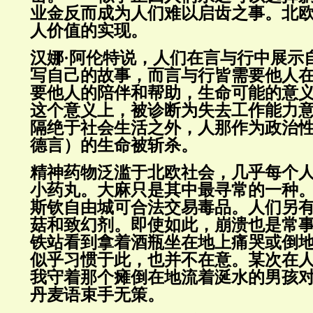
业金反而成为人们难以启齿之事。北
人价值的实现。
汉娜·阿伦特说，人们在言与行中展示
写自己的故事，而言与行皆需要他人
要他人的陪伴和帮助，生命可能的意
这个意义上，被诊断为失去工作能力
隔绝于社会生活之外，人那作为政治
德言）的生命被斩杀。
精神药物泛滥于北欧社会，几乎每个
小药丸。大麻只是其中最寻常的一种
斯钦自由城可合法交易毒品。人们另
菇和致幻剂。即使如此，崩溃也是常
铁站看到拿着酒瓶坐在地上痛哭或倒
似乎习惯于此，也并不在意。某次在
我守着那个瘫倒在地流着涎水的男孩
丹麦语束手无策。