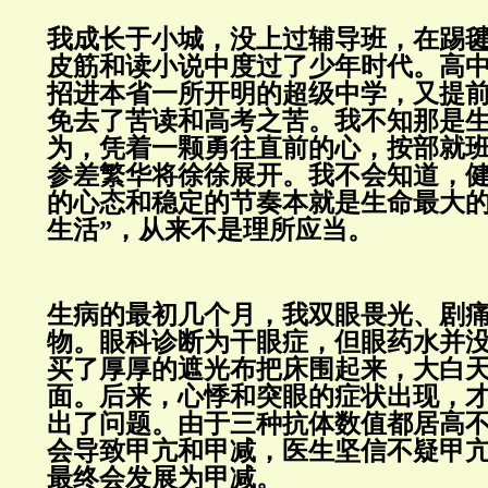
我成长于小城，没上过辅导班，在踢
皮筋和读小说中度过了少年时代。高
招进本省一所开明的超级中学，又提
免去了苦读和高考之苦。我不知那是
为，凭着一颗勇往直前的心，按部就
参差繁华将徐徐展开。我不会知道，
的心态和稳定的节奏本就是生命最大的
生活”，从来不是理所应当。
生病的最初几个月，我双眼畏光、剧
物。眼科诊断为干眼症，但眼药水并
买了厚厚的遮光布把床围起来，大白
面。后来，心悸和突眼的症状出现，
出了问题。由于三种抗体数值都居高
会导致甲亢和甲减，医生坚信不疑甲
最终会发展为甲减。