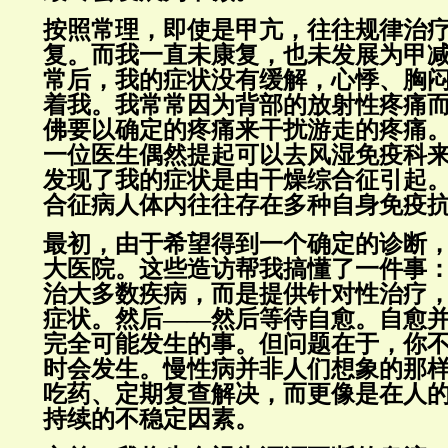
按照常理，即使是甲亢，往往规律治
复。而我一直未康复，也未发展为甲
常后，我的症状没有缓解，心悸、胸
着我。我常常因为背部的放射性疼痛
佛要以确定的疼痛来干扰游走的疼痛
一位医生偶然提起可以去风湿免疫科
发现了我的症状是由干燥综合征引起
合征病人体内往往存在多种自身免疫
最初，由于希望得到一个确定的诊断
大医院。这些造访帮我搞懂了一件事
治大多数疾病，而是提供针对性治疗
症状。然后——然后等待自愈。自愈并
完全可能发生的事。但问题在于，你
时会发生。慢性病并非人们想象的那
吃药、定期复查解决，而更像是在人
持续的不稳定因素。