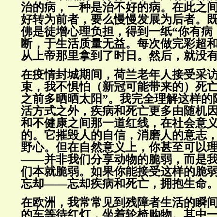
治的病，一种是治不好的病。在此之
好转为前者，要么慢慢发展为后者。
佛是徒增心理负担，得到一纸“你有病
断，于生活质量无益。每次做完彩超
从上帝那里拿到了时日。然后，就没
在疫情封城期间，荷兰老年人接受采访
束，我不惧怕（新冠可能带来的）死
之前多晒晒太阳”。我完全理解这样的
活方式之外，疾病和死亡更多由随机
和不健康之间那一道红线，在社会意
的。它摧毁人的自信，消磨人的意志
野心。但在自然意义上，你甚至可以
——并非我们分享动物的脆弱，而是
们本就脆弱。如果你能接受这样的脆
忘却——忘却疾病和死亡，拥抱生命
在欧洲，我常常见到残障者生活的瞬
的车等待红灯，坐着轮椅购物。其中