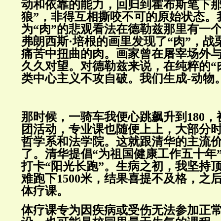
动和依靠的能力，回归到霍布斯笔下那
狼”，非得互相撕咬不可的原始状态。
为“肉”的悲观看法在德勒兹那里有一
弗朗西斯·培根的画里发现了“肉”，战
痛苦中扭曲的肉。画家曾在屠宰场外
久久对望。对德勒兹来说，在纯粹的“
类中心主义不攻自破。我们生成-动物
那时候，一骑车我便心跳飙升到180
团活动，专业课也随便上上，大部分
哲学系和法学院。这就跟清华的主流
了。清华提倡“为祖国健康工作五十年
打卡“阳光长跑”。生病之初，我坚持
难跑下1500米，结果喜提不及格，之
体疗课。
体疗课专为因疾病或受伤无法参加正