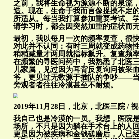
之前，我将生命视为源源不断的泉流
造。现在，生命于我而言像捉摸不定
所适从。每当我打算参加重要考试、
请学习时，都会因突然加重的症状而
最初，我以每月一次的频率复查，很
对此并不认同：有时三周就变成药物
稍稍减量才两周就指标飙升。复查频
在频繁的寻医问药中，我熟悉了北医
儿家属，见过因为耳背反复询问被采
爷，更见过无数源于插队的争吵——
旁观者者往往冷漠甚至不耐烦。
2019年11月28日，北京，北医三院 / 
我自己也是冷漠的一员。我想，医院
场所，不只是因为躺在手术台上的人回
更是因为被疾病和金钱磋磨后，人已