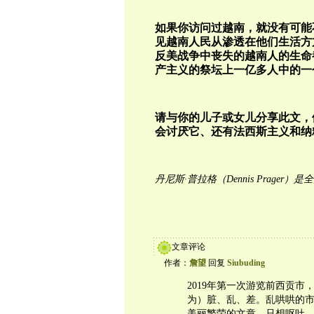
如果你访问过越南，就没有可能
见越南人民从渗透在他们生活方
反美战争中丧失的越南人的生命
产主义的祭坛上一亿多人中的一
请与你的儿子或女儿分享此文，
会讨厌它、还有法西斯主义和纳
丹尼斯·普拉格（Dennis Prage
文章评论
作者：
詹望
回复
Siubuding
2019年第一次游览前西贡
为）脏、乱、差。乱哄哄的市
美丽繁荣的文章，只想呕吐