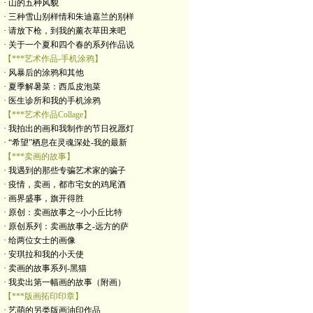
· 山的五种风貌
· 三种雪山别样情和朱迪嘉兰的别样
· 请放下枪，到我的薰衣草田来吧
· 关于一个夏和四个春的系列作品说
【***艺术作品-手机涂鸦】
· 风暴后的涂鸦和其他
· 夏季解暑菜：西瓜皮泡菜
· 医生诊所和我的手机涂鸦
【***艺术作品Collage】
· 我拍出的画和我制作的节日祝愿灯
· “希望”栖息在灵魂深处-我的最新
【***卖画的故事】
· 我遇到的那些专骗艺术家的骗子
· 疫情，卖画，都市宅女的鸡尾酒
· 画界盛事，旗开得胜
· 原创：卖画故事之~小小丘比特
· 原创系列：卖画故事之-远方的萨
· 给两位女士的画像
· 安琪拉和我的小天使
· 卖画的故事系列-黑猫
· 我卖出第一幅画的故事（附画）
【***版画拓印印章】
· 艺萌的另类版画油印作品