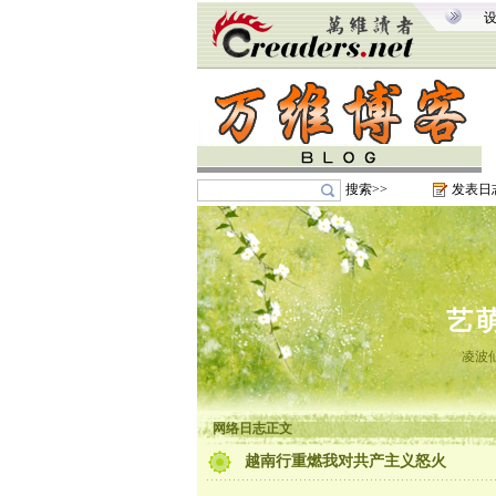
搜索>>
发表日
艺
凌波
网络日志正文
越南行重燃我对共产主义怒火