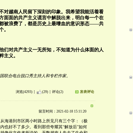
不对越南人民留下深刻的印象。我希望我能活着看
方面面的共产主义谎言中解脱出来，明白每一个在
都被浪费了，都是历史上最嗜血的意识形态——共
个。
他们对共产主义一无所知，不知道为什么体面的人
粹主义。
r）是全国联合电台脱口秀主持人和专栏作家。
浏览(4293)
(29)
评论(2)
发表评论
留言时间：2021-02-18 15:11:20
市，从海港到市区两小时路上所见只有三个字：（极
内也好不了多少。看到那些夸耀其“解放后”如何
。就像此文作者所说的，无数越南人失去了生命和