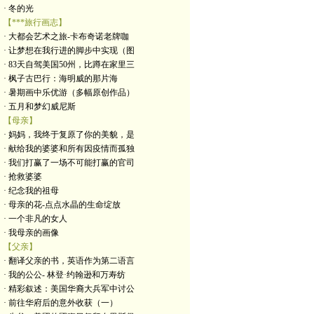
· 冬的光
【***旅行画志】
· 大都会艺术之旅-卡布奇诺老牌咖
· 让梦想在我行进的脚步中实现（图
· 83天自驾美国50州，比蹲在家里三
· 枫子古巴行：海明威的那片海
· 暑期画中乐优游（多幅原创作品）
· 五月和梦幻威尼斯
【母亲】
· 妈妈，我终于复原了你的美貌，是
· 献给我的婆婆和所有因疫情而孤独
· 我们打赢了一场不可能打赢的官司
· 抢救婆婆
· 纪念我的祖母
· 母亲的花-点点水晶的生命绽放
· 一个非凡的女人
· 我母亲的画像
【父亲】
· 翻译父亲的书，英语作为第二语言
· 我的公公- 林登·约翰逊和万寿纺
· 精彩叙述：美国华裔大兵军中讨公
· 前往华府后的意外收获（一）