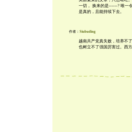
一切， 换来的是------?
是真的，且能持续下去。
作者：
Siubuding
越南共产党真失败，培养不
也树立不了强国厉害过。西