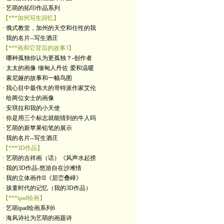
· 艺萌的拓印作品系列
【***加州写生回忆】
· 俄式教堂，加州的天空和任性的我
· 我的名片--写生酒庄
【***画和它背后的故事3】
· 哪种孤独你认为更孤独？-创作者
· 太太的画像·缅甸人丹佐·爱和温暖
· 索尼娅的故事和一幅鸟图
· 我心目中最伟大的哥特派作家艾伦
· 给两位女士的画像
· 安琪拉和我的小天使
· 你是用三个标志就能猜到的牛人吗
· 艺萌的新苹果铅笔的展示
· 我的名片--写生酒庄
【***3D作品】
· 艺萌的吉祥画（话）《风声水起捞
· 我的3D作品-悠游自在沙滩情
· 我的立体画作II《层峦叠嶂》
· 孩童时代的记忆（我的3D作品）
【***ipad绘画】
· 艺萌ipad绘画系列6
· 海风诗社为艺萌的画题诗