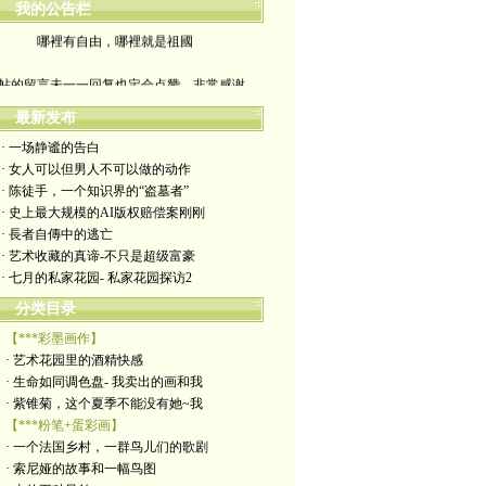
我的公告栏
哪裡有自由，哪裡就是祖國
帖的留言未一一回复也定会点赞。非常感谢
yimengling53@yahoo.com
最新发布
· 一场静谧的告白
有意收藏者请私信我，感谢一贯支持
· 女人可以但男人不可以做的动作
· 陈徒手，一个知识界的“盗墓者”
政治转载不一定代表本人意见
· 史上最大规模的AI版权赔偿案刚刚
· 長者自傳中的逃亡
艺术博客：https://yimengl.blog
· 艺术收藏的真谛-不只是超级富豪
· 七月的私家花园- 私家花园探访2
目录中标注星号的为本人艺术原创
分类目录
【***彩墨画作】
· 艺术花园里的酒精快感
· 生命如同调色盘- 我卖出的画和我
· 紫锥菊，这个夏季不能没有她~我
【***粉笔+蛋彩画】
· 一个法国乡村，一群鸟儿们的歌剧
· 索尼娅的故事和一幅鸟图