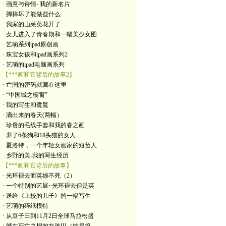
· 画意与诗情- 我的新名片
· 脚摔坏了能做些什么
· 我家的山茱萸花开了
· 女儿进入了青春期和一幅美少女图
· 艺萌系列ipad原创画
· 珠宝女孩和ipad画系列2
· 艺萌的ipad电脑画系列
【***画和它背后的故事2】
· 亡国的密码就藏在这里
· “中国城之橱窗”
· 我的写生和鹭鸶
· 滴出来的春天(两幅）
· 珍贵的毛线手套和我的春之画
· 养了6条狗和18头猫的女人
· 夏洛特，一个年轻女画家的短暂人
· 乡野的美-我的写生经历
【***画和它背后的故事】
· 光环褪去而英雄不死（2）
· 一个特别的艺展~光环褪去但是英
· 送给《上校的儿子》的一幅写生
· 艺萌的碎纸模特
· 从豆子田到11月2日全球马拉松盛