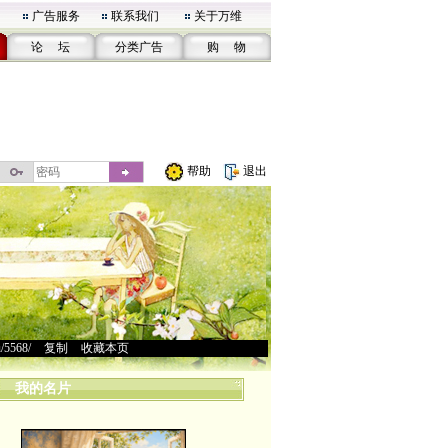
广告服务
联系我们
关于万维
论 坛
分类广告
购 物
帮助
退出
u/5568/
>
复制
>
收藏本页
我的名片