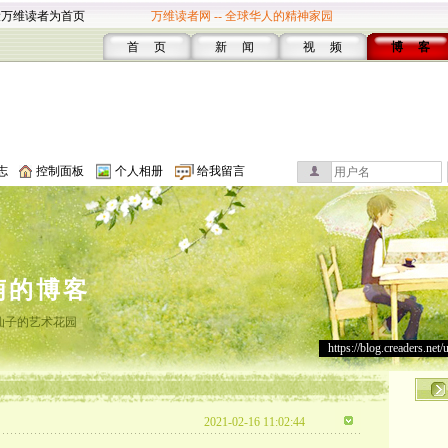
设万维读者为首页
万维读者网 -- 全球华人的精神家园
首 页
新 闻
视 频
博 客
志
控制面板
个人相册
给我留言
萌的博客
仙子的艺术花园
https://blog.creaders.net/
2021-02-16 11:02:44