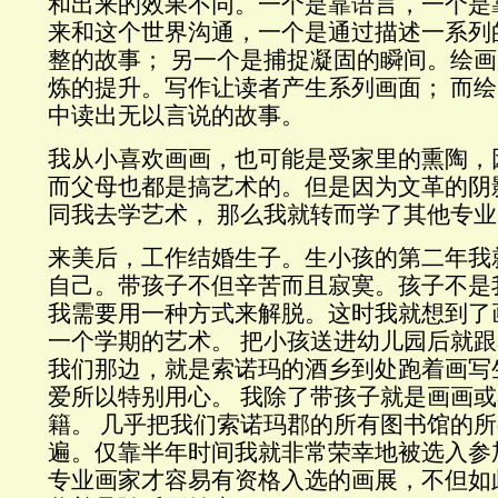
和出来的效果不同。一个是靠语言，一个是
来和这个世界沟通，一个是通过描述一系列
整的故事；
另一个是捕捉凝固的瞬间。绘画
炼的提升。写作让读者产生系列画面；
而绘
中读出无以言说的故事。
我从小喜欢画画，也可能是受家里的熏陶，
而父母也都是搞艺术的。但是因为文革的阴
同我去学艺术，
那么我就转而学了其他专业
来美后，工作结婚生子。生小孩的第二年我
自己。带孩子不但辛苦而且寂寞。孩子不是
我需要用一种方式来解脱。这时我就想到了
一个学期的艺术。
把小孩送进幼儿园后就跟
我们那边，
就是索诺玛的酒乡到处跑着画写
爱所以特别用心。
我除了带孩子就是画画或
籍。
几乎把我们索诺玛郡的
所有图书馆的所
遍。仅靠半年时间我就非常荣幸地被选入参
专业画家才容易有资格入选的画展，不但如