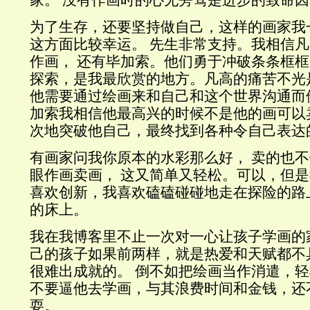
家。
没有作画时的心无旁骛是进步的致命因
为了生存，还要坚持做自己，这样的画家我
这方面比较幸运。
先生非常支持。我相信凡
作画，
还有毕加索。他们勇于冲破条条框框
探索，是我最欣赏的地方。凡高的痛苦不光
他需要通过绘画来和自己和这个世界沟通而
加索我相信他最高兴的时候不是他的画可以
次地突破他自己，最终找到各种令自己表达
有画家问我你原本的水彩那么好，
卖的也不
眼作画卖画，
这又简单又轻松。可以，但是
喜欢创新，我喜欢磕磕碰碰地走在探险的路
的床上。
我在我博客里不止一次对一心让孩子学画的
己的孩子如果前两样，就是热爱和天赋都不
很难出成就的。 倒不如把绘画当作消遣，
不要逼他去学画，
与其浪费时间和金钱，还
耍。