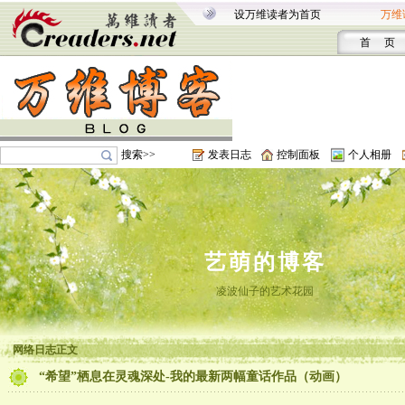
设万维读者为首页
万维
首 页
搜索>>
发表日志
控制面板
个人相册
艺萌的博客
凌波仙子的艺术花园
网络日志正文
“希望”栖息在灵魂深处-我的最新两幅童话作品（动画）