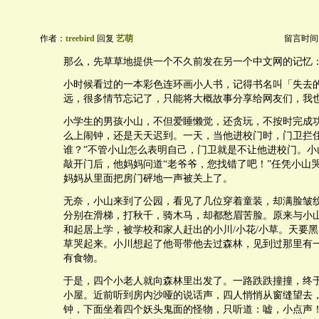
作者：
treebird
回复
艺萌
留言时间：20
那么，先草草地提供一个不久前发在另一个中文网的记忆
小时候看过的一本彩色连环画小人书，记得书名叫「失去
远，很多情节忘记了，只能将大概故事分享给网友们，我
小学生的男孩小山，不但爱睡懒觉，还贪玩，不按时完成
么上闹钟，还是天天迟到。一天，当他进校门时，门卫拦住
谁？”不管小山怎么表明自己，门卫就是不让他进校门。小
敲开门后，他妈妈问道“老爷爷，您找错了吧！”任凭小山
妈妈从里面把房门砰地一声被关上了。
无奈，小山来到了公园，看见了几位穿着童装，却满脸皱
分别在滑梯，打秋千，骑木马，却都愁眉苦脸。原来与小
和起居上学，被学校和家人赶出的小川/小花/小草。天要
草哭起来。小川想起了他哥带他去过森林，见到过那里有
有食物。
于是，四个小老人就向森林里出发了。一路跌跌撞撞，终
小屋。近前听到房内沙哑的说话声，四人悄悄从窗缝望去
钟，下面坐着四个妖头鬼面的怪物，只听道：嘘，小点声