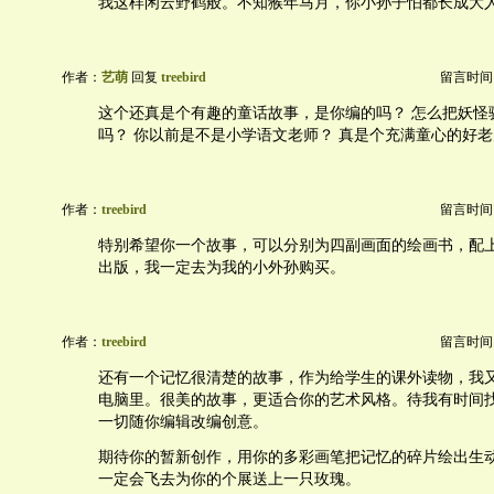
我这样闲云野鹤般。不知猴年马月，你小孙子怕都长成大
作者：
艺萌
回复
treebird
留言时间：20
这个还真是个有趣的童话故事，是你编的吗？ 怎么把妖怪
吗？ 你以前是不是小学语文老师？ 真是个充满童心的好
作者：
treebird
留言时间：20
特别希望你一个故事，可以分别为四副画面的绘画书，配
出版，我一定去为我的小外孙购买。
作者：
treebird
留言时间：20
还有一个记忆很清楚的故事，作为给学生的课外读物，我又t
电脑里。很美的故事，更适合你的艺术风格。待我有时间
一切随你编辑改编创意。
期待你的暂新创作，用你的多彩画笔把记忆的碎片绘出生
一定会飞去为你的个展送上一只玫瑰。