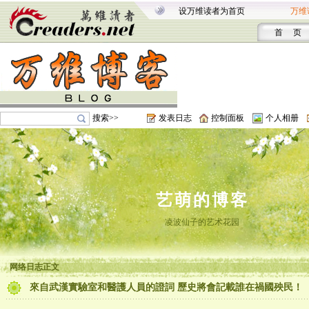
设万维读者为首页
万维
首 页
搜索>>
发表日志
控制面板
个人相册
艺萌的博客
凌波仙子的艺术花园
网络日志正文
來自武漢實驗室和醫護人員的證詞 歷史將會記載誰在禍國殃民！