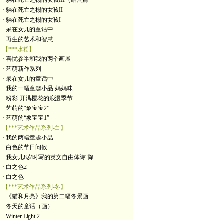
· 躺在死亡之榻的女孩III（结局篇
· 躺在死亡之榻的女孩II
· 躺在死亡之榻的女孩I
· 呆在女儿的童话中
· 再生的艺术和智慧
【***水粉】
· 喜忧参半和我的两个画展
· 艺萌新作系列
· 呆在女儿的童话中
· 我的一幅童趣小品-妈妈味
· 粉彩-开满樱花的浪漫季节
· 艺萌的“象宝宝2”
· 艺萌的“象宝宝1”
【***艺术作品系列-白】
· 我的两幅童趣小品
· 白色的节日问候
· 我女儿8岁时写的英文自由体诗“降
· 白之色2
· 白之色
【***艺术作品系列-冬】
· 《猫和月亮》我的第二幅冬景画
· 冬天的童话（画）
· Winter Light 2