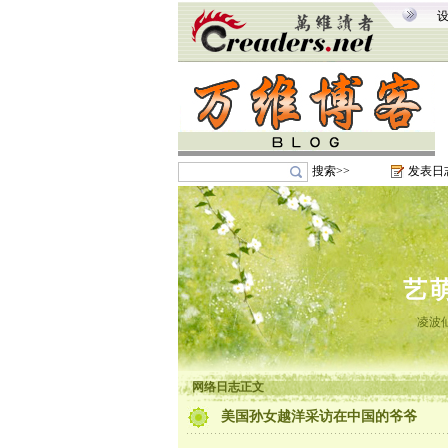
搜索>>
发表日
艺
凌波
网络日志正文
美国孙女越洋采访在中国的爷爷