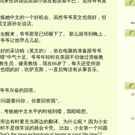
回来告诉我说美国小朋友都羡慕不已，
觉得爷爷真
锻炼她中文的一个好机会。虽然爷爷英文也很好，但
转
英文跟孙女说话。
小女醒来，爷爷那里已经睡下了。
那么就等到晚上，
诉爷爷让他早点儿起。
写好的采访稿（英文的），坐在电脑前准备跟爷爷
“喂”中气十足。爷爷年轻时在美国不但做过滑板教
救生员，健美教练，现在
86
岁了，每天还坚持游
歌也唱的好，吹萨克斯，一直后悔没有从事音乐。
”爷爷兴奋的回答。
有问题要问你，
你要回答我”。
，考验她中文水平的时候到喽，我暗暗想。
在旁边有时要充当两边的翻译。为什么呢？
因为小女
平时不是很常说的就会卡壳。
比如，小女第一个问题
at’s the most technological invent in your life time”?