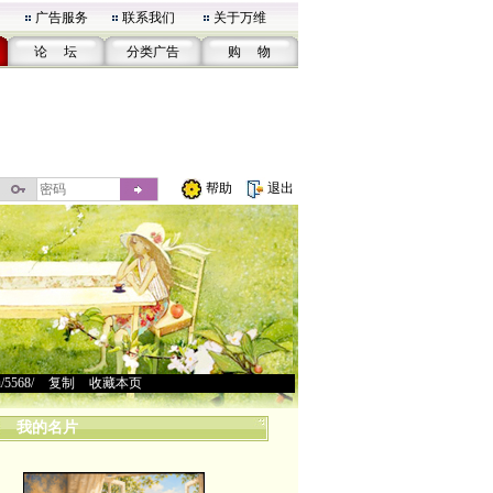
广告服务
联系我们
关于万维
论 坛
分类广告
购 物
帮助
退出
u/5568/
>
复制
>
收藏本页
我的名片