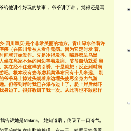
爷给他讲个好玩的故事，
爷爷讲了讲，
觉得还是写
乡
-
四川重庆
-
是个非常美丽的地方。青山绿水伴着许
疟疾（在四川常被人看作鬼病。因为它定时发
着。
时间就开始发作。先是冷得发抖。嘴唇都呈乌黑
人坐在离家不远的河边等着发病。爷爷自幼就爱
游
。实在经不住这样的引诱。于是就想：反正到时病
游吧。根本没有去考虑我离瀑布只有十几米远。
刚
的爷爷马上掉过头朝着岸边埋头使尽全身力气游
远。但等到岸时我已在瀑布边上了。爬上岸后就吓
我身边了。很好教训了我一次。从此再也不敢那样
我告诉她是
Malaria
。
她知道后，倒吸了一口冷气。
的
零碎时间在电脑前整理。有一天，她展示给我看