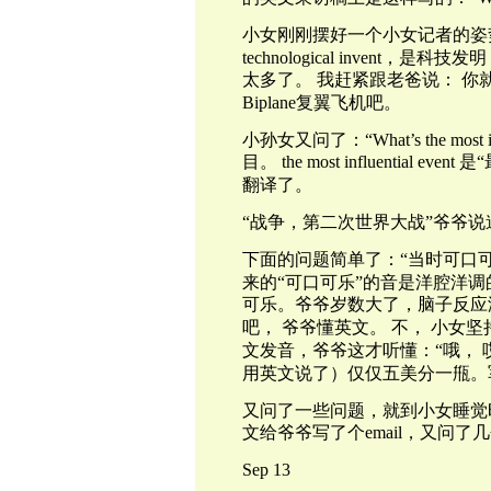
小女刚刚摆好一个小女记者的姿
technological invent
，是科技发明
太多了。
我赶紧跟老爸说：
你
Biplane
复翼飞机
吧。
小孙女又问了：“
What’s the most i
目。
the most influential event
是
翻译了。
“
战争，第二次世界大战”爷爷说
下面的问题简单了：“当时可口可
来的“可口可乐”的音是洋腔洋调
可乐。爷爷岁数大了，脑子反应
吧，
爷爷懂英文。
不，
小女坚
文发音，爷爷这才听懂：“哦，
用英文说了）仅仅五美分一甁。
又问了一些问题，
就
到小女睡觉
文给爷爷写了个
email
，又问了几
Sep 13