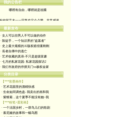
我的公告栏
哪裡有自由，哪裡就是祖國
帖的留言未一一回复也定会点赞。非常感谢
yimengling53@yahoo.com
最新发布
· 女人可以但男人不可以做的动作
有意收藏者请私信我，感谢一贯支持
· 陈徒手，一个知识界的“盗墓者”
· 史上最大规模的AI版权赔偿案刚刚
政治转载不一定代表本人意见
· 長者自傳中的逃亡
· 艺术收藏的真谛-不只是超级富豪
艺术博客：https://yimengl.blog
· 七月的私家花园- 私家花园探访2
· 我们市政府的停摆关门vs极权金家
目录中标注星号的为本人艺术原创
分类目录
【***彩墨画作】
· 艺术花园里的酒精快感
· 生命如同调色盘- 我卖出的画和我
· 紫锥菊，这个夏季不能没有她~我
【***粉笔+蛋彩画】
· 一个法国乡村，一群鸟儿们的歌剧
· 索尼娅的故事和一幅鸟图