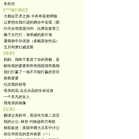
· 冬的光
【***旅行画志】
· 大都会艺术之旅-卡布奇诺老牌咖
· 让梦想在我行进的脚步中实现（图
· 83天自驾美国50州，比蹲在家里三
· 枫子古巴行：海明威的那片海
· 暑期画中乐优游（多幅原创作品）
· 五月和梦幻威尼斯
【母亲】
· 妈妈，我终于复原了你的美貌，是
· 献给我的婆婆和所有因疫情而孤独
· 我们打赢了一场不可能打赢的官司
· 抢救婆婆
· 纪念我的祖母
· 母亲的花-点点水晶的生命绽放
· 一个非凡的女人
· 我母亲的画像
【父亲】
· 翻译父亲的书，英语作为第二语言
· 我的公公- 林登·约翰逊和万寿纺
· 精彩叙述：美国华裔大兵军中讨公
· 前往华府后的意外收获（一）