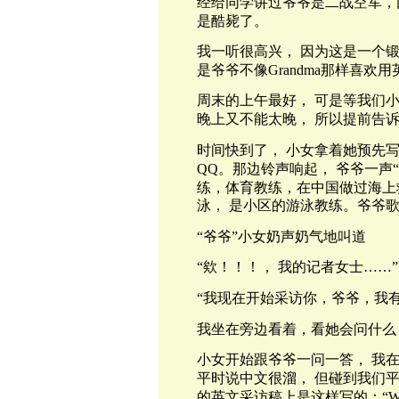
经给同学讲过爷爷是二战空军，
是酷毙了。
我一听很高兴，
因为这是一个
是爷爷不像
Grandma
那样喜欢用
周末的上午最好，
可是等我们
晚上又不能太晚，
所以提前告
时间快到了，
小女拿着她预先
QQ
。那边铃声响起，
爷爷一声
练，体育教练，在中国做过海上
泳，
是小区的游泳教练。爷爷
“爷爷”小女奶声奶气地叫道
“欸！！！，
我的记者女士
……
“我现在开始采访你，爷爷，我
我坐在旁边看着，看她会问什么
小女开始跟爷爷一问一答，
我
平时说中文很溜，
但碰到我们
的英文采访稿上是这样写的：“
Wh