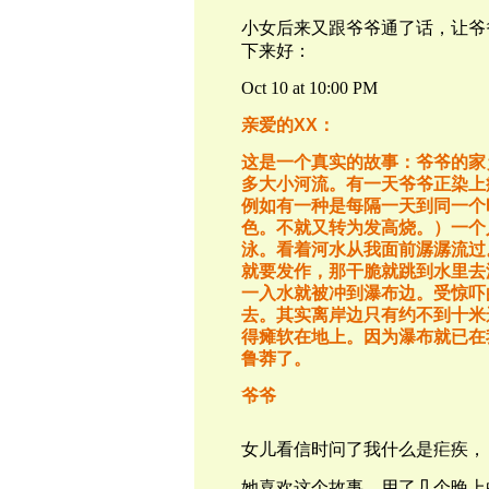
小女后来又跟爷爷通了话，让爷
下来好：
Oct 10 at 10:00
PM
亲爱的
XX
：
这是一个真实的故事：爷爷的家
多大小河流。有一天爷爷正染上
例如有一种是每隔一天到同一个
色。不就又转为发高烧。）一个
泳。看着河水从我面前潺潺流过
就要发作，那干脆就跳到水里去
一入水就被冲到瀑布边。受惊吓
去。其实离岸边只有约不到十米
得瘫软在地上。因为瀑布就已在
鲁莽了。
爷爷
女儿看信时问了我什么是疟疾，
她喜欢这个故事。用了几个晚上