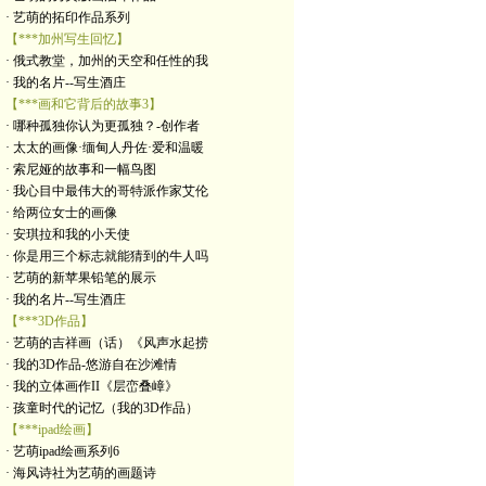
· 艺萌的拓印作品系列
【***加州写生回忆】
· 俄式教堂，加州的天空和任性的我
· 我的名片--写生酒庄
【***画和它背后的故事3】
· 哪种孤独你认为更孤独？-创作者
· 太太的画像·缅甸人丹佐·爱和温暖
· 索尼娅的故事和一幅鸟图
· 我心目中最伟大的哥特派作家艾伦
· 给两位女士的画像
· 安琪拉和我的小天使
· 你是用三个标志就能猜到的牛人吗
· 艺萌的新苹果铅笔的展示
· 我的名片--写生酒庄
【***3D作品】
· 艺萌的吉祥画（话）《风声水起捞
· 我的3D作品-悠游自在沙滩情
· 我的立体画作II《层峦叠嶂》
· 孩童时代的记忆（我的3D作品）
【***ipad绘画】
· 艺萌ipad绘画系列6
· 海风诗社为艺萌的画题诗