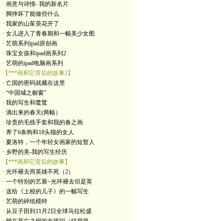
· 画意与诗情- 我的新名片
· 脚摔坏了能做些什么
· 我家的山茱萸花开了
· 女儿进入了青春期和一幅美少女图
· 艺萌系列ipad原创画
· 珠宝女孩和ipad画系列2
· 艺萌的ipad电脑画系列
【***画和它背后的故事2】
· 亡国的密码就藏在这里
· “中国城之橱窗”
· 我的写生和鹭鸶
· 滴出来的春天(两幅）
· 珍贵的毛线手套和我的春之画
· 养了6条狗和18头猫的女人
· 夏洛特，一个年轻女画家的短暂人
· 乡野的美-我的写生经历
【***画和它背后的故事】
· 光环褪去而英雄不死（2）
· 一个特别的艺展~光环褪去但是英
· 送给《上校的儿子》的一幅写生
· 艺萌的碎纸模特
· 从豆子田到11月2日全球马拉松盛