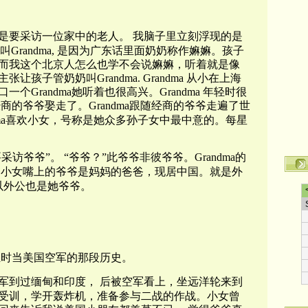
是要采访一位家中的老人。
我脑子里立刻浮现的是
叫
Grandma,
是因为广东话里面奶奶称作嫲嫲。孩子
而我这个北京人怎么也学不会说嫲嫲，听着就是像
主张让孩子管奶奶叫
Grandma.
Grandma
从小在上海
口一个
Grandma
她听着也很高兴。
Grandma
年轻时很
经商的爷爷娶走了。
Grandma
跟随经商的爷爷走遍了世
a
喜欢小女，号称是她众多孙子女中最中意的。每星
要采访爷爷”。
“爷爷？”此爷爷非彼爷爷。
Grandma
的
小女嘴上的爷爷是妈妈的爸爸，现居中国。就是外
以外公也是她爷爷。
轻时当美国空军的那段历史。
军到过缅甸和印度，
后被空军看上，坐远洋轮来到
受训，学开轰炸机，准备参与二战的作战。小女曾