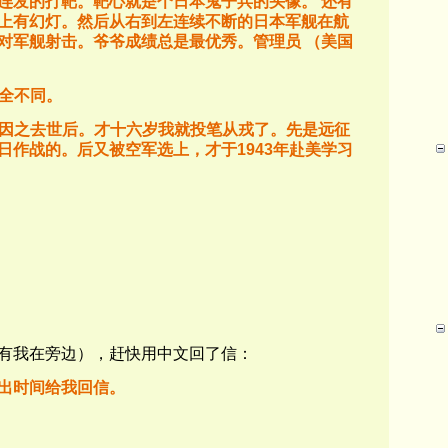
连发的打靶。靶心就是个日本鬼子兵的头像。
还有
上有幻灯。然后从右到左连续不断的日本军舰在航
对军舰射击。爷爷成绩总是最优秀。管理员
（美国
全不同。
因之去世后。才十六岁我就投笔从戎了。先是远征
日作战的。后又被空军选上，才于
1943
年赴美学习
有我在旁边），赶快用中文回了信：
出时间给我回信。