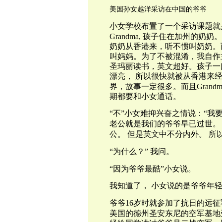
美国孙女越洋采访在中国的爷爷
小女学校布置了一个采访课题就
Grandma,
孩子住在加州的奶奶。
奶奶从香港来，听不惯叫奶奶。
叫妈妈。为了不被混淆，我自作
圣玛丽读书，英文超好。孩子一
漂亮，
所以很快就被从香港来
界，故事一定很多。而且
Grandm
期都要和小女通话。
“不”小女难抑兴奋之情说：“我
老公就是我们的爷爷早已过世。
公。
但是英文中不分内外。
所
“为什么？”
我问。
“因为爷爷最酷”小女说。
我知道了，
小女说的是爷爷年
爷爷
16
岁时就参加了抗日的远征
美国的德州圣安东尼的空军基地