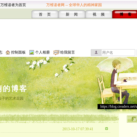
设万维读者为首页
万维读者网 -- 全球华人的精神家园
首 页
新 闻
视 频
博 客
志
控制面板
个人相册
给我留言
萌的博客
仙子的艺术花园
https://blog.creaders.net/
2013-10-17 07:39:41