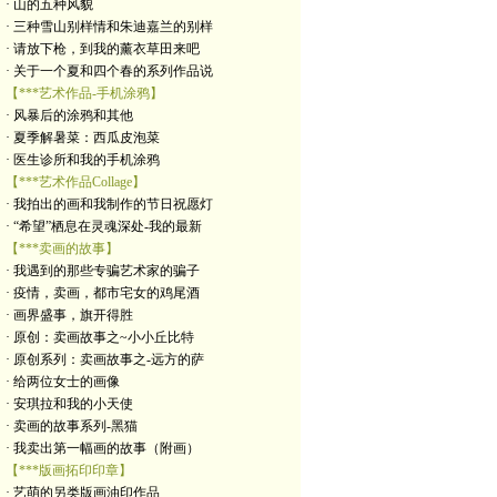
· 山的五种风貌
· 三种雪山别样情和朱迪嘉兰的别样
· 请放下枪，到我的薰衣草田来吧
· 关于一个夏和四个春的系列作品说
【***艺术作品-手机涂鸦】
· 风暴后的涂鸦和其他
· 夏季解暑菜：西瓜皮泡菜
· 医生诊所和我的手机涂鸦
【***艺术作品Collage】
· 我拍出的画和我制作的节日祝愿灯
· “希望”栖息在灵魂深处-我的最新
【***卖画的故事】
· 我遇到的那些专骗艺术家的骗子
· 疫情，卖画，都市宅女的鸡尾酒
· 画界盛事，旗开得胜
· 原创：卖画故事之~小小丘比特
· 原创系列：卖画故事之-远方的萨
· 给两位女士的画像
· 安琪拉和我的小天使
· 卖画的故事系列-黑猫
· 我卖出第一幅画的故事（附画）
【***版画拓印印章】
· 艺萌的另类版画油印作品