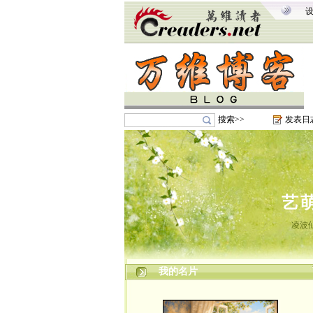
搜索>>
发表日
艺
凌波
我的名片