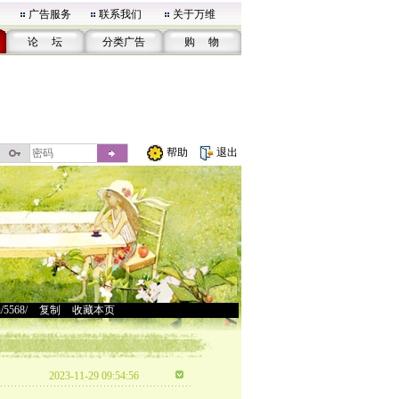
广告服务
联系我们
关于万维
论 坛
分类广告
购 物
帮助
退出
u/5568/
>
复制
>
收藏本页
2023-11-29 09:54:56