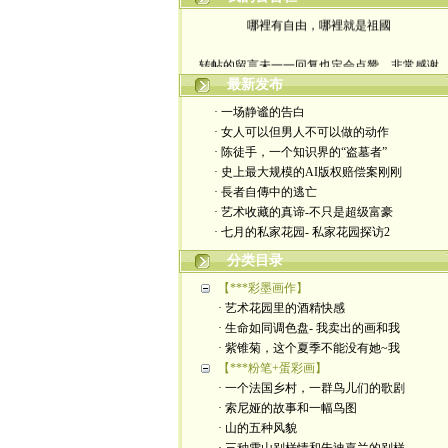
哪裡有自由，哪裡就是祖國
转帖的留言未一一回复也定会点赞。非常感谢
最新发布
yimengling53@yahoo.com
· 一场静谧的告白
· 女人可以但男人不可以做的动作
有意收藏者请私信我，感谢一贯支持
· 陈徒手，一个知识界的“盗墓者”
· 史上最大规模的AI版权赔偿案刚刚
政治转载不一定代表本人意见
· 長者自傳中的逃亡
· 艺术收藏的真谛-不只是超级富豪
艺术博客：https://yimengl.blog
· 七月的私家花园- 私家花园探访2
目录中标注星号的为本人艺术原创
分类目录
【***彩墨画作】
· 艺术花园里的酒精快感
· 生命如同调色盘- 我卖出的画和我
· 紫锥菊，这个夏季不能没有她~我
【***粉笔+蛋彩画】
· 一个法国乡村，一群鸟儿们的歌剧
· 索尼娅的故事和一幅鸟图
· 山的五种风貌