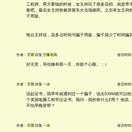
工程师。男方要钱的时候，女主持玩了很多花招，就是寄
集吧。最后女主持扮被房屋失火当场烧死。之后有女主持
子周旋。
电台主持说，花多点时间与骗子周旋，骗子就少了时间骗
作者：
艺萌
回复
巴黎老高
留言时间：20
好主意，等你姨有那一天，你留个心眼。：）
作者：
艺萌
回复
一冰
留言时间：20
说起证书，我早年就遇到过一个骗子，说出$3000就可以
个美国电脑工程学位证书。我问：假的有什么P用？ 他说
不怕早晚穿帮？
作者：
艺萌
回复
一冰
留言时间：20