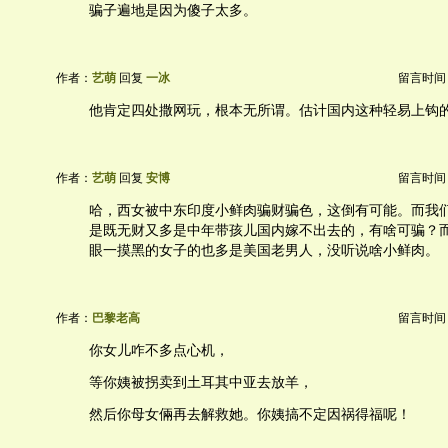
骗子遍地是因为傻子太多。
作者：
艺萌
回复
一冰
留言时间：20
他肯定四处撒网玩，根本无所谓。估计国内这种轻易上钩
作者：
艺萌
回复
安博
留言时间：20
哈，西女被中东印度小鲜肉骗财骗色，这倒有可能。而我
是既无财又多是中年带孩儿国内嫁不出去的，有啥可骗？
眼一摸黑的女子的也多是美国老男人，没听说啥小鲜肉。
作者：
巴黎老高
留言时间：20
你女儿咋不多点心机，
等你姨被拐卖到土耳其中亚去放羊，
然后你母女倆再去解救她。你姨搞不定因祸得福呢！