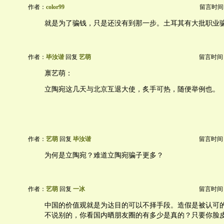
作者：
color99
留言时间：20
就是为了骗钱，只是还没有到那一步。土耳其有大批职业
作者：
毕汝谐
回复
艺萌
留言时间：20
禀艺萌：
立陶宛这几天与北京互退大使，炙手可热，随便举例也。
作者：
艺萌
回复
毕汝谐
留言时间：20
为何是立陶宛？难道立陶宛骗子更多？
作者：
艺萌
回复
一冰
留言时间：20
中国的价值观就是为达目的可以不择手段。造假是被认可
不说别的，你看国内晒朋友圈的有多少是真的？只要你脸