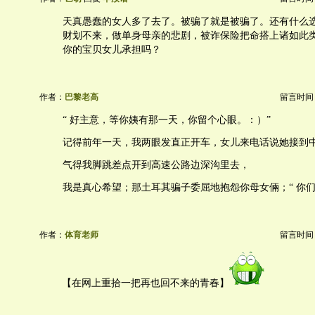
天真愚蠢的女人多了去了。被骗了就是被骗了。还有什么
财划不来，做单身母亲的悲剧，被诈保险把命搭上诸如此
你的宝贝女儿承担吗？
作者：
巴黎老高
留言时间：20
“ 好主意，等你姨有那一天，你留个心眼。：）”
记得前年一天，我两眼发直正开车，女儿来电话说她接到
气得我脚跳差点开到高速公路边深沟里去，
我是真心希望；那土耳其骗子委屈地抱怨你母女倆；“ 你们
作者：
体育老师
留言时间：20
【在网上重拾一把再也回不来的青春】