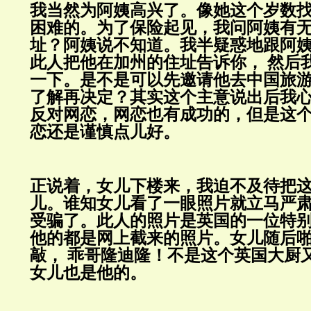
我当然为阿姨高兴了。像她这个岁数
困难的。为了保险起见，我问阿姨有
址？阿姨说不知道。我半疑惑地跟阿
此人把他在加州的住址告诉你，
然后
一下。是不是可以先邀请他去中国旅
了解再决定？其实这个主意说出后我
反对网恋，网恋也有成功的，但是这
恋还是谨慎点儿好。
正说着，女儿下楼来，我迫不及待把
儿。谁知女儿看了一眼照片就立马严
受骗了。此人的照片是英国的一位特
他的都是网上截来的照片。女儿随后
敲，
乖哥隆迪隆！不是这个英国大厨
女儿也是他的。