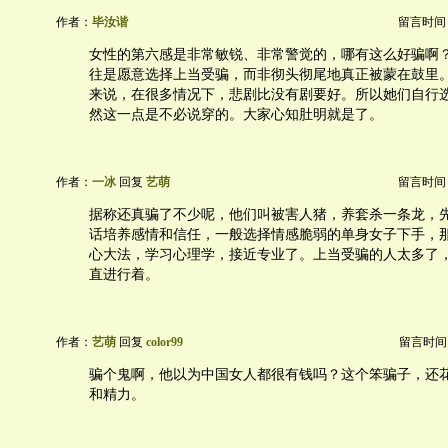
作者：
毕汝谐
留言时间：20
女性的第六感是非常敏锐、非常警觉的，哪有这么好骗啊
往是愿意选择上当受骗，而非彻头彻尾地真正被蒙在鼓里
来说，在很多情况下，悲剧比没有剧要好。所以她们自行
然这一点是不必说穿的。大家心知肚明就是了。
作者：
一冰
回复
艺萌
留言时间：20
据称还真骗了不少呢，他们叫被害人猪，养套杀一条龙，
话培养感情和信任，一般选择情感脆弱的单身女子下手，
心大法，学习心理学，接近专业了。上当受骗的人太多了
直进行着。
作者：
艺萌
回复
color99
留言时间：20
骗个鬼啊，他以为中国女人都很有钱吗？这个笨骗子，还
和精力。