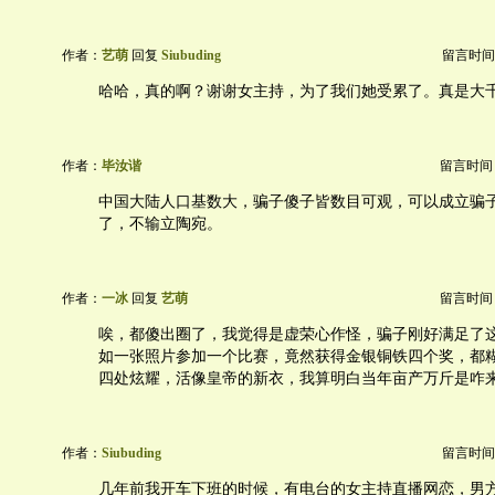
作者：
艺萌
回复
Siubuding
留言时间：20
哈哈，真的啊？谢谢女主持，为了我们她受累了。真是大
作者：
毕汝谐
留言时间：20
中国大陆人口基数大，骗子傻子皆数目可观，可以成立骗
了，不输立陶宛。
作者：
一冰
回复
艺萌
留言时间：20
唉，都傻出圈了，我觉得是虚荣心作怪，骗子刚好满足了
如一张照片参加一个比赛，竟然获得金银铜铁四个奖，都
四处炫耀，活像皇帝的新衣，我算明白当年亩产万斤是咋
作者：
Siubuding
留言时间：20
几年前我开车下班的时候，有电台的女主持直播网恋，男