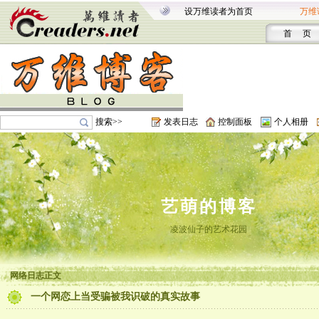
设万维读者为首页
万维
首 页
搜索>>
发表日志
控制面板
个人相册
艺萌的博客
凌波仙子的艺术花园
网络日志正文
一个网恋上当受骗被我识破的真实故事