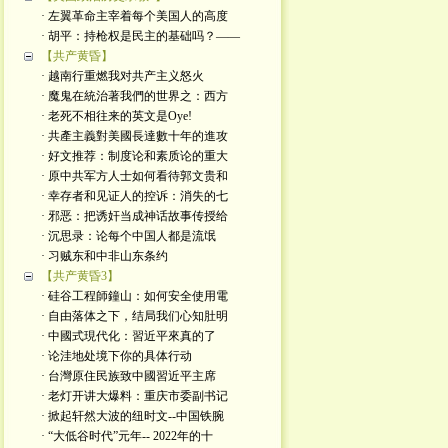
· 左翼革命主宰着每个美国人的高度
· 胡平：持枪权是民主的基础吗？——
【共产黄昏】
· 越南行重燃我对共产主义怒火
· 魔鬼在統治著我們的世界之：西方
· 老死不相往来的英文是Oye!
· 共產主義對美國長達數十年的進攻
· 好文推荐：制度论和素质论的重大
· 原中共军方人士如何看待郭文贵和
· 幸存者和见证人的控诉：消失的七
· 邪恶：把诱奸当成神话故事传授给
· 沉思录：论每个中国人都是流氓
· 习贼东和中非山东条约
【共产黄昏3】
· 硅谷工程師鐘山：如何安全使用電
· 自由落体之下，结局我们心知肚明
· 中國式現代化：習近平來真的了
· 论洼地处境下你的具体行动
· 台灣原住民族致中國習近平主席
· 老灯开讲大爆料：重庆市委副书记
· 掀起轩然大波的纽时文--中国铁腕
· “大低谷时代”元年-- 2022年的十