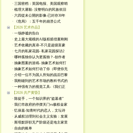
· 三国密档：英国电报、美国观察哨
· 梳理大屠殺- 没整明白的民族依旧
· 六四從未公開的影像-已封存30年
· 《危局》：五千年的崩溃公式
【2026 艺术作品】
· 一场静谧的告白
· 史上最大规模的AI版权赔偿案刚刚
· 艺术收藏的真谛-不只是超级富豪
· 七月的私家花园- 私家花园探访2
· 哪种孤独你认为更孤独？-创作者
· 抽象图案的游戏- 抽象艺术如何打
· 抽象艺术如何打动了你（即便你无
· 介绍一位不为国人所知的战后巴黎
· 我刚碰到的艺术市场的教科书式的
· 一种强有力的视觉工具-《我们正
【2026 共产黄昏】
· 陈徒手，一个知识界的“盗墓者”
· 我们市政府的停摆关门vs极权金家
· 忆保嘉-知青时代的恋人，文坛诗
· 从威权治理到社会主义实验：发展
· 斯塔默辞职无产阶级还是地主家里
· 自由的账单