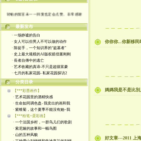
转帖的留言未一一回复也定会点赞。非常感谢
yimengling53@yahoo.com
最新发布
有意收藏者请私信我，感谢一贯支持
· 一场静谧的告白
· 女人可以但男人不可以做的动作
你你你...你新移
政治转载不一定代表本人意见
· 陈徒手，一个知识界的“盗墓者”
· 史上最大规模的AI版权赔偿案刚刚
艺术博客：https://yimengl.blog
· 長者自傳中的逃亡
· 艺术收藏的真谛-不只是超级富豪
目录中标注星号的为本人艺术原创
· 七月的私家花园- 私家花园探访2
分类目录
媽媽我是不是比別
【***彩墨画作】
· 艺术花园里的酒精快感
· 生命如同调色盘- 我卖出的画和我
· 紫锥菊，这个夏季不能没有她~我
【***粉笔+蛋彩画】
· 一个法国乡村，一群鸟儿们的歌剧
· 索尼娅的故事和一幅鸟图
· 山的五种风貌
好文章---2011 