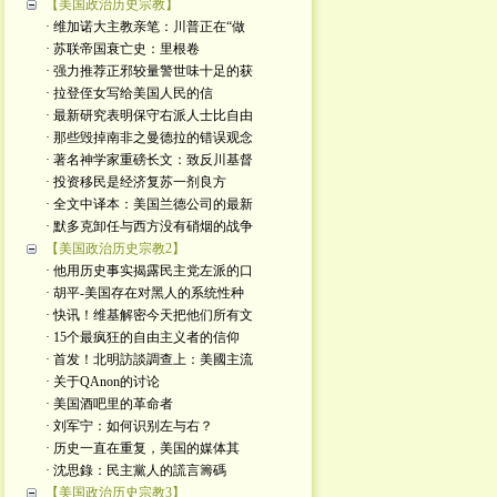
【美国政治历史宗教】
· 维加诺大主教亲笔：川普正在“做
· 苏联帝国衰亡史：里根卷
· 强力推荐正邪较量警世味十足的获
· 拉登侄女写给美国人民的信
· 最新研究表明保守右派人士比自由
· 那些毁掉南非之曼德拉的错误观念
· 著名神学家重磅长文：致反川基督
· 投资移民是经济复苏一剂良方
· 全文中译本：美国兰德公司的最新
· 默多克卸任与西方没有硝烟的战争
【美国政治历史宗教2】
· 他用历史事实揭露民主党左派的口
· 胡平-美国存在对黑人的系统性种
· 快讯！维基解密今天把他们所有文
· 15个最疯狂的自由主义者的信仰
· 首发！北明訪談調查上：美國主流
· 关于QAnon的讨论
· 美国酒吧里的革命者
· 刘军宁：如何识别左与右？
· 历史一直在重复，美国的媒体其
· 沈思錄：民主黨人的謊言籌碼
【美国政治历史宗教3】