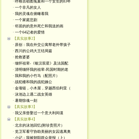
· 呼格吉勒图冤案和一个女生的83年
· 一个非凡的女人
· 我的灵魂在俯瞰着我
· 一个家庭悲剧
· 邻居的的意外死亡和我送的画
· 一个64记者的爱情
【真实故事2】
· 原创：我在外交公寓帮老外带孩子
· 西川的公鸡大王结局篇
· 抢救婆婆
· 缅怀祖辈-《银汉双星》及法国配
· 清明缅怀我的祖辈-民国时期的老
· 我和我的小竹马（配照片）
· 战犯楼和我的战犯姨公
· 金项链，小木屋，穿越西伯利亚（
· 泳池边上遇二战女英雄
· 暑期惊魂一刻
【真实故事3】
· 我父亲曾娶过一个意大利间谍
【真实故事4】
· 北京的泳池回忆(附珍贵照片）
· 党卫军看守协助美丽的女囚逃离奥
· 小记：我被朝阳群众举报（上）