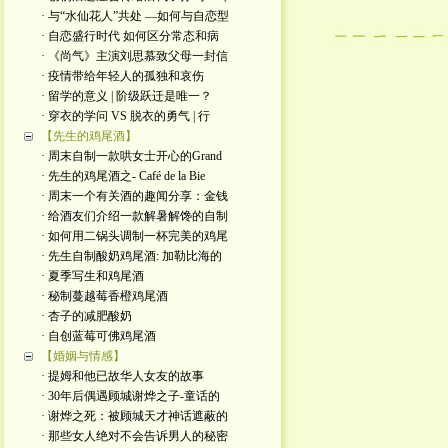
· 与“水仙花人”共处 —如何与自恋型
· 自恋盛行时代 如何区分常态和病
· 《尚气》主演刘思慕致父母一封信
· 疫情带给年轻人的孤独和哀伤
· 留学的意义 | 阶级跃迁是唯一？
· 穿衣的学问 VS 脱衣的勇气 | 行
【先生的鸡尾酒】
· 周末自制一款哄女士开心的Grand
· 先生的鸡尾酒之- Café de la Bie
· 周末一个有关酒的趣闻分享：金钱
· 给酒友们介绍一款解暑解馋的自制
· 如何用二锅头调制一杯完美的鸡尾
· 先生自制酸奶鸡尾酒: 加勒比海的
· 夏季写生和鸡尾酒
· 秘制蔓越莓香橙鸡尾酒
· 杏子的减肥酸奶
· 自创蓝莓可佛鸡尾酒
【婚姻与情感】
· 提姆和他已故华人女友的故事
· 30年后偶遇顾城谢烨之子-童话的
· 谢烨之死：被顾城天才神话遮蔽的
· 那些女人绝对不会告诉男人的秘密