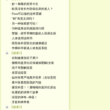
· 妙！梅毒的前世今生
· 欧美没有长年卧病在床的老人？
· Pizza可以做的这样震撼
· “鲜”有英文词吗？
· 另一种味精更可怕！
· 50种蔬果农药残留排行榜
· 警惕：經常單獨吃飯的人容易生病
· 人体使用说明书
· 医院各科室医生的健康建议
· 华裔科学家谈人体免疫系统
【健康2】
· 自制健康加应子果汁
· 腰椎间盘突出症保健操图解(全套
· 混子哥图解疫苗
· 老雷说疫苗
· 如何有尊严地离开世界（含珍贵照
· 看中医看西医我的气喘
· 爆笑科普！！屠呦呦到底对疟原虫
· 给屠奶奶讲两个故事
· 浴室的神奇--神器！
· 牙套和烤苹果
【健康3】