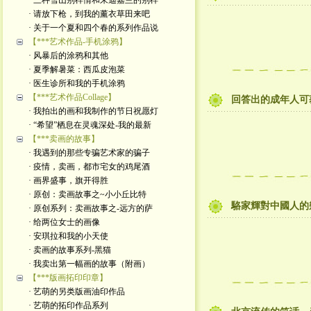
· 三种雪山别样情和朱迪嘉兰的别样
· 请放下枪，到我的薰衣草田来吧
· 关于一个夏和四个春的系列作品说
【***艺术作品-手机涂鸦】
· 风暴后的涂鸦和其他
· 夏季解暑菜：西瓜皮泡菜
· 医生诊所和我的手机涂鸦
【***艺术作品Collage】
回答出的成年人可
· 我拍出的画和我制作的节日祝愿灯
· “希望”栖息在灵魂深处-我的最新
【***卖画的故事】
· 我遇到的那些专骗艺术家的骗子
· 疫情，卖画，都市宅女的鸡尾酒
· 画界盛事，旗开得胜
· 原创：卖画故事之~小小丘比特
駱家輝對中國人的
· 原创系列：卖画故事之-远方的萨
· 给两位女士的画像
· 安琪拉和我的小天使
· 卖画的故事系列-黑猫
· 我卖出第一幅画的故事（附画）
【***版画拓印印章】
· 艺萌的另类版画油印作品
· 艺萌的拓印作品系列