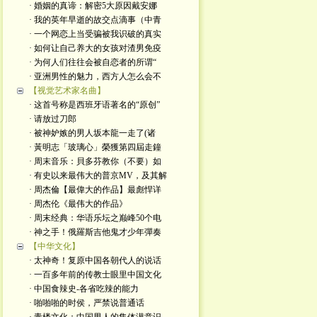
· 婚姻的真谛：解密5大原因戴安娜
· 我的英年早逝的故交点滴事（中青
· 一个网恋上当受骗被我识破的真实
· 如何让自己养大的女孩对渣男免疫
· 为何人们往往会被自恋者的所谓“
· 亚洲男性的魅力，西方人怎么会不
【视觉艺术家名曲】
· 这首号称是西班牙语著名的“原创”
· 请放过刀郎
· 被神妒嫉的男人坂本龍一走了(诸
· 黃明志「玻璃心」榮獲第四屆走鐘
· 周末音乐：貝多芬教你（不要）如
· 有史以来最伟大的普京MV，及其解
· 周杰倫【最偉大的作品】最彪悍详
· 周杰伦《最伟大的作品》
· 周末经典：华语乐坛之巅峰50个电
· 神之手！俄羅斯吉他鬼才少年彈奏
【中华文化】
· 太神奇！复原中国各朝代人的说话
· 一百多年前的传教士眼里中国文化
· 中国食辣史-各省吃辣的能力
· 啪啪啪的时侯，严禁说普通话