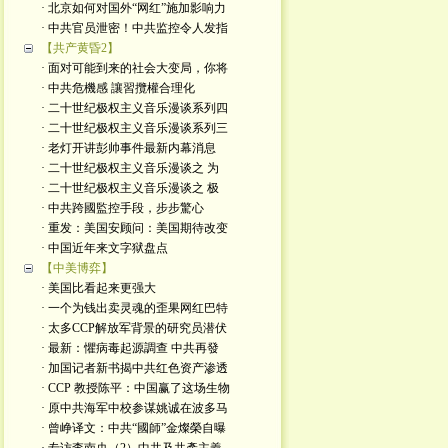
· 北京如何对国外“网红”施加影响力
· 中共官员泄密！中共监控令人发指
【共产黄昏2】
· 面对可能到来的社会大变局，你将
· 中共危機感 讓習攬權合理化
· 二十世纪极权主义音乐漫谈系列四
· 二十世纪极权主义音乐漫谈系列三
· 老灯开讲彭帅事件最新内幕消息
· 二十世纪极权主义音乐漫谈之 为
· 二十世纪极权主义音乐漫谈之 极
· 中共跨國監控手段，步步驚心
· 重发：美国安顾问：美国期待改变
· 中国近年来文字狱盘点
【中美博弈】
· 美国比看起来更强大
· 一个为钱出卖灵魂的歪果网红巴特
· 太多CCP解放军背景的研究员潜伏
· 最新：懼病毒起源調查 中共再發
· 加国记者新书揭中共红色资产渗透
· CCP 教授陈平：中国赢了这场生物
· 原中共海军中校参谋姚诚在波多马
· 曾峥译文：中共“國師”金燦榮自曝