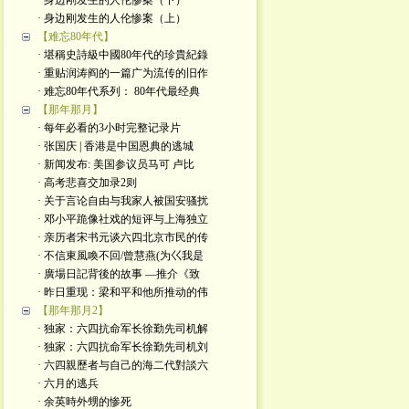
· 身边刚发生的人伦惨案（下）
· 身边刚发生的人伦惨案（上）
【难忘80年代】
· 堪稱史詩級中國80年代的珍貴紀錄
· 重贴润涛阎的一篇广为流传的旧作
· 难忘80年代系列： 80年代最经典
【那年那月】
· 每年必看的3小时完整记录片
· 张国庆 | 香港是中国恩典的逃城
· 新闻发布: 美国参议员马可 卢比
· 高考悲喜交加录2则
· 关于言论自由与我家人被国安骚扰
· 邓小平跪像社戏的短评与上海独立
· 亲历者宋书元谈六四北京市民的传
· 不信東風喚不回/曾慧燕(为巜我是
· 廣場日記背後的故事 —推介《致
· 昨日重现：梁和平和他所推动的伟
【那年那月2】
· 独家：六四抗命军长徐勤先司机解
· 独家：六四抗命军长徐勤先司机刘
· 六四親歷者与自己的海二代對談六
· 六月的逃兵
· 余英時外甥的惨死