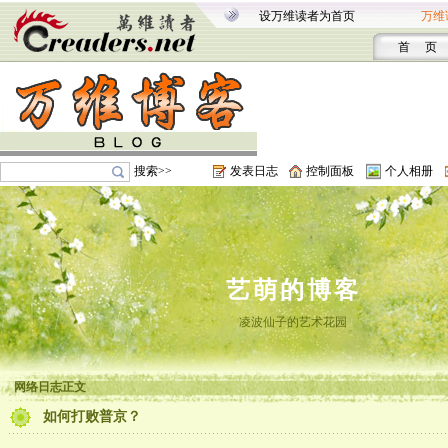
设万维读者为首页
万维
首 页
搜索>>
发表日志
控制面板
个人相册
艺萌的博客
凌波仙子的艺术花园
网络日志正文
如何打败普京？