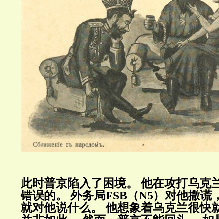
此时普京陷入了困境。
他在攻打乌克
错误的。
外务局
FSB
（
N5
）对他撒谎
就对他说什么。
他想象着乌克兰很快