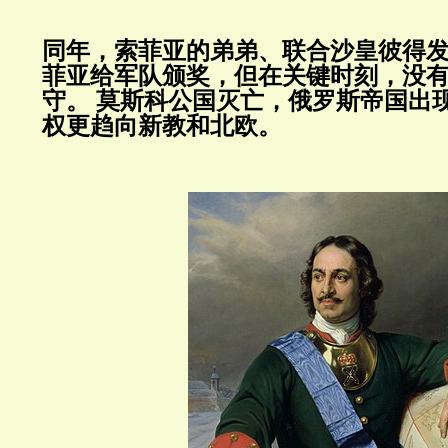
同年，索菲亚的弟弟、联合沙皇彼得
菲亚给军队颁奖，但在关键时刻，没
守。
莫斯科公国灭亡，俄罗斯帝国出
权更趋向新教和北欧。