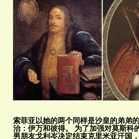
索菲亚以她的两个同样是沙皇的弟弟
治：伊万和彼得。
为了加强对莫斯科
男朋友戈利岑决定结束克里米亚汗国