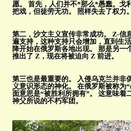
愿。
首先，人们并不
*
那么
*
愚蠢。戈
把戏，但徒劳无功。
照样失去了权力
第二，沙文主义宣传非常成功。
Z-
信
遍支持，这种支持只会增加，直到生
降开始在俄罗斯各地出现。
那是另一
推出了
Z
，现在将被迫向
Z
前进。
第三也是最重要的。
入侵乌克兰并非
义意识形态的神化。
在俄罗斯被称为“поб
面意思是“被胜利所拥有”。
这意味着
神父所说的不朽军团。