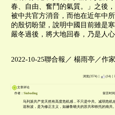
春、自由、奮鬥的氣質。」之後，
被中共官方消音，而他在近年中所
的殷切盼望，說明中國目前雖是寒
嚴冬過後，將大地回春，乃是人心
2022-10-25
聯合報／
楊雨亭／作
浏览(3574)
(14)
文章评论
作者：
Siubuding
留言时间：20
马列派共产党天然有高度危机感，不只是中共。减弱危机
送秋波，是为修正主义，如赫鲁晓夫的苏共和铁托的南共