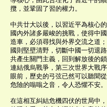
導核心，由此合理化了習近平的續
攬，並鞏固了習的權力。
中共廿大以後，以習近平為核心的
國內外諸多嚴峻的挑戰，使得中國
造車，必須尋找與外界交流之道；
國則堅壁清野，切斷中國一切退路
共產生關門主義，回到解放後的鎖
連結俄烏戰爭，第三次世界大戰序
眼前，歷史的弓弦已然可以聽聞從
危險的嗡嗡之音，令人恐懼不安。
在這相互糾結危機四伏的世局中，