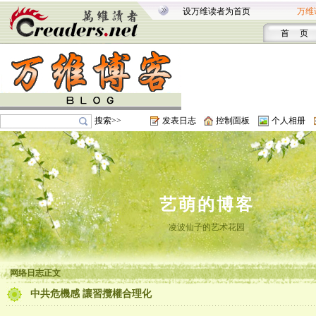
设万维读者为首页
万维
首 页
搜索>>
发表日志
控制面板
个人相册
艺萌的博客
凌波仙子的艺术花园
网络日志正文
中共危機感 讓習攬權合理化