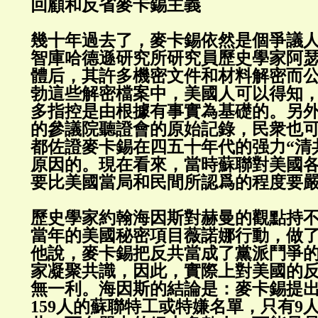
回顧和反省麥卡錫主義
幾十年過去了，麥卡錫依然是個爭議
智庫哈德遜研究所研究員歷史學家阿
體后，其許多機密文件和材料解密而
勃這些解密檔案中，美國人可以得知
多指控是由根據有事實為基礎的。另
的參議院聽證會的原始記錄，民衆也
都佐證麥卡錫在四五十年代的强力“清
原因的。現在看來，當時蘇聯對美國
要比美國當局和民間所認爲的程度要
歷史學家約翰海因斯對赫曼的觀點持
當年的美國秘密項目薇諾娜行動，做
他說，麥卡錫把反共當成了黨派鬥爭
家凝聚共識，因此，實際上對美國的
無一利。海因斯的結論是：麥卡錫提
159人的蘇聯特工或特嫌名單，只有9