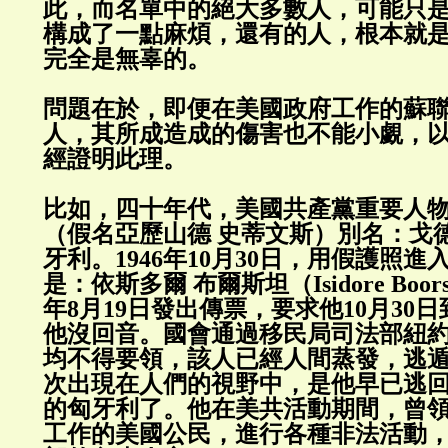
此，而名單中的絕大多數人，可能只
構成了一點麻煩，還有的人，根本就
完全是無辜的。
問題在於，即便在美國政府工作的蘇
人，其所成造成的傷害也不能小覷，
經證明此理。
比如，四十年代，美國共產黨重要人物J P
（假名亞歷山德 史蒂文斯）別名：戈
牙利。1946年10月30日，用假護照
是：依斯多爾 布爾斯坦（Isidore Boors
年8月19日發出傳票，要求他10月30
他沒回音。國會通過移民局司法部紐
均不得要領，該人已經人間蒸發，逃
次出現在人們的視野中，是他早已逃
的匈牙利了。他在美共活動期間，曾
工作的美國公民，進行各種非法活動