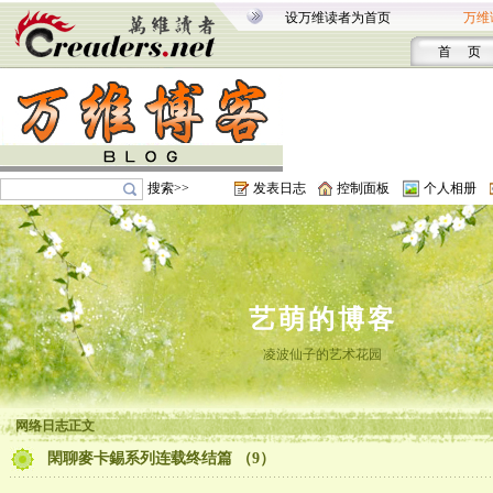
设万维读者为首页
万维
首 页
搜索>>
发表日志
控制面板
个人相册
艺萌的博客
凌波仙子的艺术花园
网络日志正文
閑聊麥卡錫系列连载终结篇 （9）