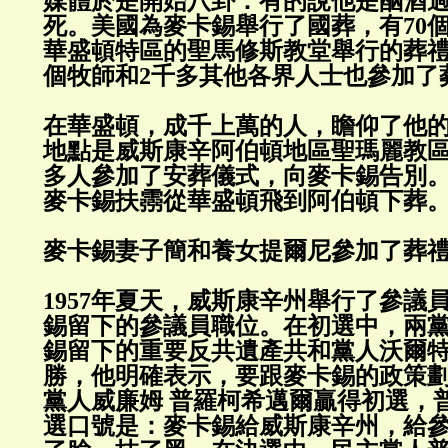
媒體於是開始八卦：有的說他是酗酒
死。美國為麥卡錫舉行了國葬，有70
華盛頓特區的聖馬修斯教堂舉行的葬禮
個牧師和2千多其他各界人士也參加了
在華盛頓，成千上萬的人，瞻仰了他
地點是威斯康辛阿伯頓地區聖瑪麗教區
多人參加了安葬儀式，向麥卡錫告別
麥卡錫扶霛從華盛頓飛到阿伯頓下葬
麥卡錫妻子簡和養女提爾尼參加了葬
1957年夏天，威斯康辛州舉行了參議
錫留下的參議員職位。在初選中，兩
錫留下的重要反共遺產共和黨人沃爾
勝，他明確表示，要跟麥卡錫的政策
黨人威廉姆 普羅柯希邁爾贏得初選，
選口號是：麥卡錫給威斯康辛州，給