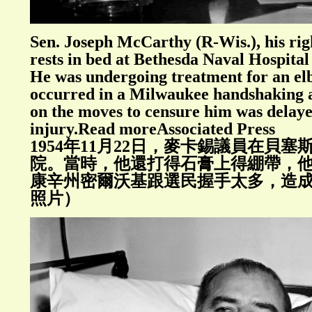
Sen. Joseph McCarthy (R-Wis.), his righ
rests in bed at Bethesda Naval Hospital
He was undergoing treatment for an elb
occurred in a Milwaukee handshaking a
on the moves to censure him was delaye
injury.Read moreAssociated Press
1954年11月22日，麥卡錫議員在貝
院。當時，他還打得石膏上得綳帶，
康辛州密爾沃基跟選民握手太多，造
照片）