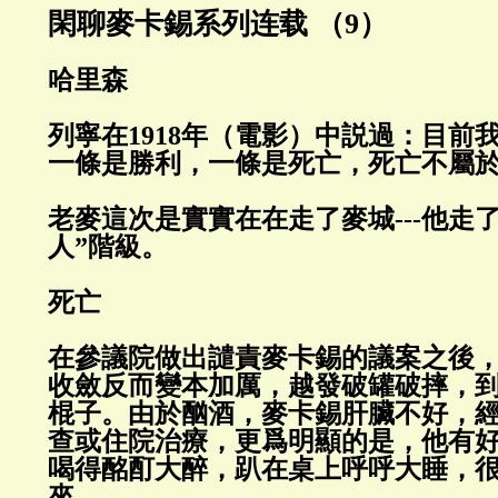
閑聊麥卡錫系列连载 （9）
哈里森
列寧在1918年（電影）中説過：目前
一條是勝利，一條是死亡，死亡不屬
老麥這次是實實在在走了麥城---他走
人”階級。
死亡
在參議院做出譴責麥卡錫的議案之後
收斂反而變本加厲，越發破罐破摔，
棍子。由於酗酒，麥卡錫肝臟不好，
查或住院治療，更爲明顯的是，他有
喝得酩酊大醉，趴在桌上呼呼大睡，
來。