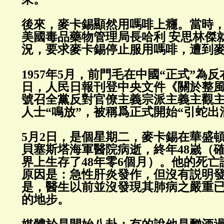
後來，麥卡錫顯然用嗎啡上癮。當時
美國毒品藥物管理局長哈利 安思林傑
況，要求麥卡錫停止服用嗎啡，遭到
1957年5月，前門毛在中國“正式”為
日，人民日報刊登中央文件《關於整
號召全黨反對官僚主義宗派主義主觀
人士“鳴放”，被稱爲正式開始“引蛇出
5月2日，是個星期二，麥卡錫在華盛
貝塞斯塔海軍醫院病逝，終年48嵗（
界上生存了48年零6個月）。他的死
原因是：急性肝炎發作，但沒有説明
是，醫生以前並沒發現其肺病之嚴重
的地步。