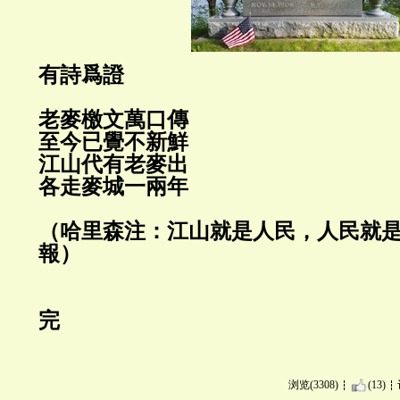
有詩爲證
老麥檄文萬口傳
至今已覺不新鮮
江山代有老麥出
各走麥城一兩年
（哈里森注：江山就是人民，人民就是江
報）
完
浏览(3308)
(13)