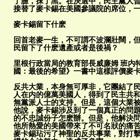
了臉，抹了黑。在決選中，民主黨人
接替了麥卡錫在美國參議院的席位，一
麥卡錫留下什麽
回首老麥一生，不可謂不波瀾壯闊，
民留下了什麽遺產或者是後禍？
里根行政當局的教育部長威廉姆 班内
國：最後的希望》一書中這樣評價麥
反共大業，本身無可厚非，它團結了
人在内的億萬美國人，得到了民主共
無黨派人士的支持。但是，這個大業
他說，麥卡錫涉及到了一個真正的問
的不忠誠份子怎麽辦。但是，他解決
他所熱愛的美國帶來了不可名狀的痛
麥卡錫玷污了神聖的反共事業，對打