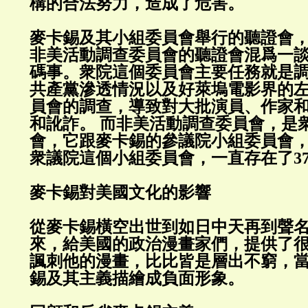
構的合法努力，造成了危害。
麥卡錫及其小組委員會舉行的聽證會
非美活動調查委員會的聽證會混爲一
碼事。衆院這個委員會主要任務就是
共產黨滲透情況以及好萊塢電影界的
員會的調查，導致對大批演員、作家
和訛詐。 而非美活動調查委員會，是
會，它跟麥卡錫的參議院小組委員會
衆議院這個小組委員會，一直存在了37年（
麥卡錫對美國文化的影響
從麥卡錫橫空出世到如日中天再到聲
來，給美國的政治漫畫家們，提供了
諷刺他的漫畫，比比皆是層出不窮，
錫及其主義描繪成負面形象。