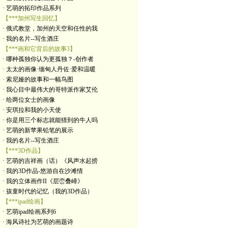
· 艺萌的拓印作品系列
【***加州写生回忆】
· 俄式教堂，加州的天空和任性的我
· 我的名片--写生酒庄
【***画和它背后的故事3】
· 哪种孤独你认为更孤独？-创作者
· 太太的画像·缅甸人丹佐·爱和温暖
· 索尼娅的故事和一幅鸟图
· 我心目中最伟大的哥特派作家艾伦
· 给两位女士的画像
· 安琪拉和我的小天使
· 你是用三个标志就能猜到的牛人吗
· 艺萌的新苹果铅笔的展示
· 我的名片--写生酒庄
【***3D作品】
· 艺萌的吉祥画（话）《风声水起捞
· 我的3D作品-悠游自在沙滩情
· 我的立体画作II《层峦叠嶂》
· 孩童时代的记忆（我的3D作品）
【***ipad绘画】
· 艺萌ipad绘画系列6
· 海风诗社为艺萌的画题诗