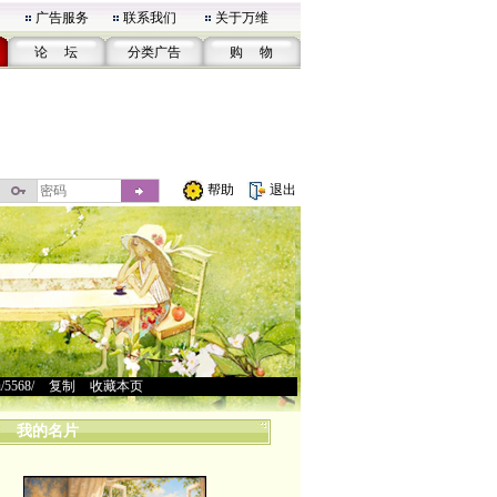
广告服务
联系我们
关于万维
论 坛
分类广告
购 物
帮助
退出
u/5568/
>
复制
>
收藏本页
我的名片