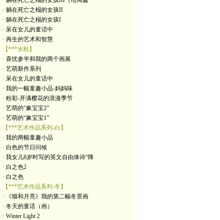
· 躺在死亡之榻的女孩III（结局篇
· 躺在死亡之榻的女孩II
· 躺在死亡之榻的女孩I
· 呆在女儿的童话中
· 再生的艺术和智慧
【***水粉】
· 喜忧参半和我的两个画展
· 艺萌新作系列
· 呆在女儿的童话中
· 我的一幅童趣小品-妈妈味
· 粉彩-开满樱花的浪漫季节
· 艺萌的“象宝宝2”
· 艺萌的“象宝宝1”
【***艺术作品系列-白】
· 我的两幅童趣小品
· 白色的节日问候
· 我女儿8岁时写的英文自由体诗“降
· 白之色2
· 白之色
【***艺术作品系列-冬】
· 《猫和月亮》我的第二幅冬景画
· 冬天的童话（画）
· Winter Light 2