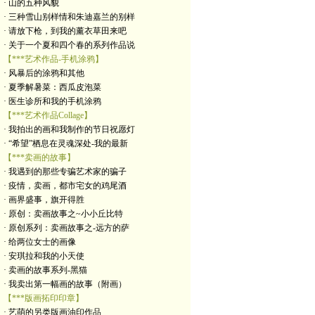
· 山的五种风貌
· 三种雪山别样情和朱迪嘉兰的别样
· 请放下枪，到我的薰衣草田来吧
· 关于一个夏和四个春的系列作品说
【***艺术作品-手机涂鸦】
· 风暴后的涂鸦和其他
· 夏季解暑菜：西瓜皮泡菜
· 医生诊所和我的手机涂鸦
【***艺术作品Collage】
· 我拍出的画和我制作的节日祝愿灯
· “希望”栖息在灵魂深处-我的最新
【***卖画的故事】
· 我遇到的那些专骗艺术家的骗子
· 疫情，卖画，都市宅女的鸡尾酒
· 画界盛事，旗开得胜
· 原创：卖画故事之~小小丘比特
· 原创系列：卖画故事之-远方的萨
· 给两位女士的画像
· 安琪拉和我的小天使
· 卖画的故事系列-黑猫
· 我卖出第一幅画的故事（附画）
【***版画拓印印章】
· 艺萌的另类版画油印作品