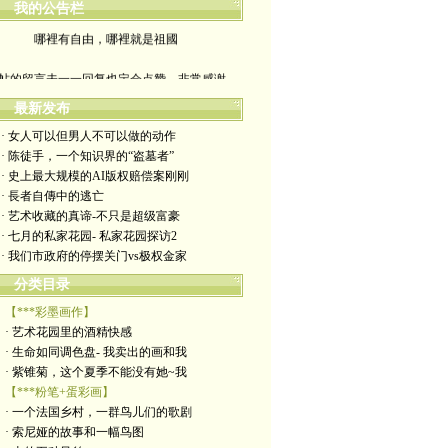
我的公告栏
哪裡有自由，哪裡就是祖國
帖的留言未一一回复也定会点赞。非常感谢
yimengling53@yahoo.com
最新发布
· 女人可以但男人不可以做的动作
有意收藏者请私信我，感谢一贯支持
· 陈徒手，一个知识界的“盗墓者”
· 史上最大规模的AI版权赔偿案刚刚
政治转载不一定代表本人意见
· 長者自傳中的逃亡
· 艺术收藏的真谛-不只是超级富豪
艺术博客：https://yimengl.blog
· 七月的私家花园- 私家花园探访2
· 我们市政府的停摆关门vs极权金家
目录中标注星号的为本人艺术原创
分类目录
【***彩墨画作】
· 艺术花园里的酒精快感
· 生命如同调色盘- 我卖出的画和我
· 紫锥菊，这个夏季不能没有她~我
【***粉笔+蛋彩画】
· 一个法国乡村，一群鸟儿们的歌剧
· 索尼娅的故事和一幅鸟图