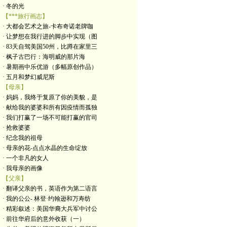
· 冬的光
【***旅行画志】
· 大都会艺术之旅-卡布奇诺老牌咖
· 让梦想在我行进的脚步中实现（图
· 83天自驾美国50州，比蹲在家里三
· 枫子古巴行：海明威的那片海
· 暑期画中乐优游（多幅原创作品）
· 五月和梦幻威尼斯
【母亲】
· 妈妈，我终于复原了你的美貌，是
· 献给我的婆婆和所有因疫情而孤独
· 我们打赢了一场不可能打赢的官司
· 抢救婆婆
· 纪念我的祖母
· 母亲的花-点点水晶的生命绽放
· 一个非凡的女人
· 我母亲的画像
【父亲】
· 翻译父亲的书，英语作为第二语言
· 我的公公- 林登·约翰逊和万寿纺
· 精彩叙述：美国华裔大兵军中讨公
· 前往华府后的意外收获（一）