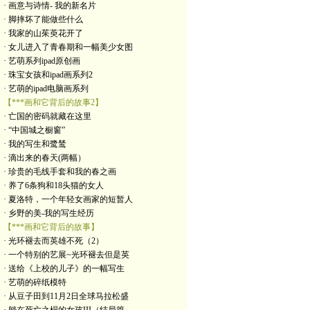
· 画意与诗情- 我的新名片
· 脚摔坏了能做些什么
· 我家的山茱萸花开了
· 女儿进入了青春期和一幅美少女图
· 艺萌系列ipad原创画
· 珠宝女孩和ipad画系列2
· 艺萌的ipad电脑画系列
【***画和它背后的故事2】
· 亡国的密码就藏在这里
· “中国城之橱窗”
· 我的写生和鹭鸶
· 滴出来的春天(两幅）
· 珍贵的毛线手套和我的春之画
· 养了6条狗和18头猫的女人
· 夏洛特，一个年轻女画家的短暂人
· 乡野的美-我的写生经历
【***画和它背后的故事】
· 光环褪去而英雄不死（2）
· 一个特别的艺展~光环褪去但是英
· 送给《上校的儿子》的一幅写生
· 艺萌的碎纸模特
· 从豆子田到11月2日全球马拉松盛