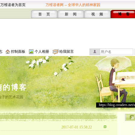
设万维读者为首页
万维读者网 -- 全球华人的精神家园
首 页
新 闻
视 频
博 客
志
控制面板
个人相册
给我留言
萌的博客
仙子的艺术花园
https://blog.creaders.net/
2017-07-01 15:58:22