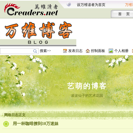
设万维读者为首页
万维
首 页
搜索>>
发表日志
控制面板
个人相册
艺萌的博客
凌波仙子的艺术花园
网络日志正文
用一杯咖啡撩到10万迷妹