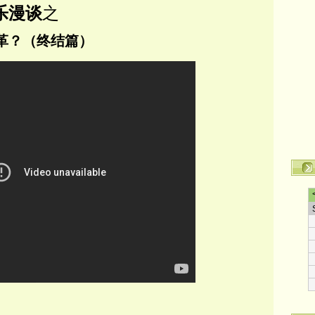
乐漫谈
之
革？（终结篇）