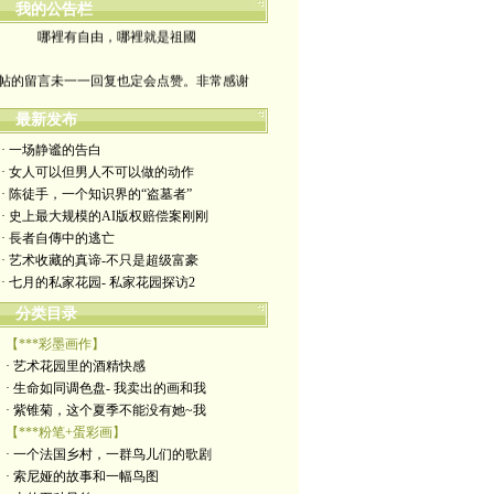
我的公告栏
哪裡有自由，哪裡就是祖國
帖的留言未一一回复也定会点赞。非常感谢
yimengling53@yahoo.com
最新发布
· 一场静谧的告白
有意收藏者请私信我，感谢一贯支持
· 女人可以但男人不可以做的动作
· 陈徒手，一个知识界的“盗墓者”
政治转载不一定代表本人意见
· 史上最大规模的AI版权赔偿案刚刚
· 長者自傳中的逃亡
艺术博客：https://yimengl.blog
· 艺术收藏的真谛-不只是超级富豪
· 七月的私家花园- 私家花园探访2
目录中标注星号的为本人艺术原创
分类目录
【***彩墨画作】
· 艺术花园里的酒精快感
· 生命如同调色盘- 我卖出的画和我
· 紫锥菊，这个夏季不能没有她~我
【***粉笔+蛋彩画】
· 一个法国乡村，一群鸟儿们的歌剧
· 索尼娅的故事和一幅鸟图