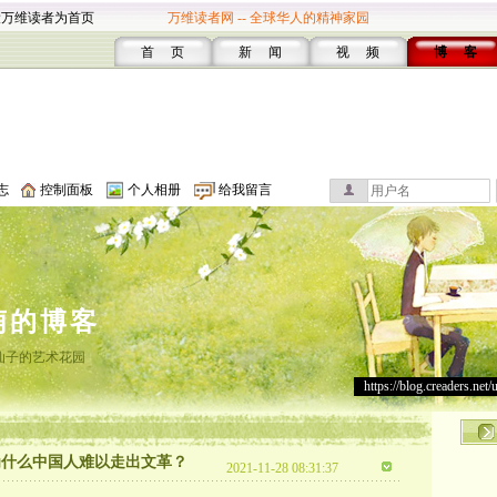
设万维读者为首页
万维读者网 -- 全球华人的精神家园
首 页
新 闻
视 频
博 客
志
控制面板
个人相册
给我留言
萌的博客
仙子的艺术花园
https://blog.creaders.net/
为什么中国人难以走出文革？
2021-11-28 08:31:37