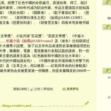
國武漢。經歷了紅色中國的全部歲月。當過知青、焊工、統計
首届作家班，1980年代成为职业作家。作品主要描寫大陸知識
蹤》《死於合唱》，《隱匿者》，《駝子要當紅軍》、《思
转
978》、《老同學白漢生之死》《如焉@SARS.COME》、
散文集《想爱你到老》、《胡發雲文集》四卷本等多種书籍
文學獎”、小说月报“百花獎”、“屈原文學獎”、《中篇小
……
长篇小说《如焉@SARS•come》
及《迷冬》分别获得过
亞洲十大優秀小說獎。 除了以文学作品表達對於某種價值理想社
大學，圖書館，電臺，電視臺進行各類話題的講座，對一些
來主要的講座主題為《紅色藝術和中國的文化大革命》，
年代的中國知識女性》、《中國作家在市場與權力夾擊下的
談》及《文革之火，何以燎原——紅歌與革命的社會動員》
級作家协会並被委派過一些職務，但從未履職並於2006年一
浏览(3408)
(19)
评论(0)
发表评论