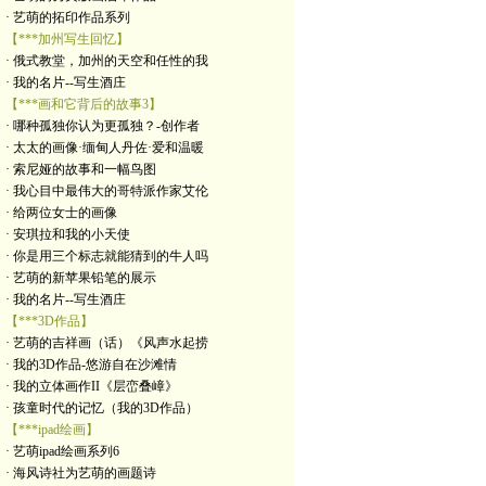
· 艺萌的拓印作品系列
【***加州写生回忆】
· 俄式教堂，加州的天空和任性的我
· 我的名片--写生酒庄
【***画和它背后的故事3】
· 哪种孤独你认为更孤独？-创作者
· 太太的画像·缅甸人丹佐·爱和温暖
· 索尼娅的故事和一幅鸟图
· 我心目中最伟大的哥特派作家艾伦
· 给两位女士的画像
· 安琪拉和我的小天使
· 你是用三个标志就能猜到的牛人吗
· 艺萌的新苹果铅笔的展示
· 我的名片--写生酒庄
【***3D作品】
· 艺萌的吉祥画（话）《风声水起捞
· 我的3D作品-悠游自在沙滩情
· 我的立体画作II《层峦叠嶂》
· 孩童时代的记忆（我的3D作品）
【***ipad绘画】
· 艺萌ipad绘画系列6
· 海风诗社为艺萌的画题诗