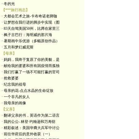
· 冬的光
【***旅行画志】
· 大都会艺术之旅-卡布奇诺老牌咖
· 让梦想在我行进的脚步中实现（图
· 83天自驾美国50州，比蹲在家里三
· 枫子古巴行：海明威的那片海
· 暑期画中乐优游（多幅原创作品）
· 五月和梦幻威尼斯
【母亲】
· 妈妈，我终于复原了你的美貌，是
· 献给我的婆婆和所有因疫情而孤独
· 我们打赢了一场不可能打赢的官司
· 抢救婆婆
· 纪念我的祖母
· 母亲的花-点点水晶的生命绽放
· 一个非凡的女人
· 我母亲的画像
【父亲】
· 翻译父亲的书，英语作为第二语言
· 我的公公- 林登·约翰逊和万寿纺
· 精彩叙述：美国华裔大兵军中讨公
· 前往华府后的意外收获（一）