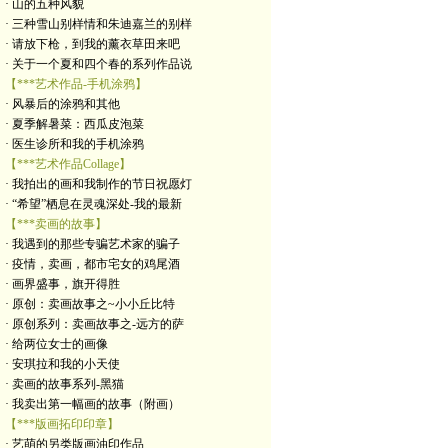
· 山的五种风貌
· 三种雪山别样情和朱迪嘉兰的别样
· 请放下枪，到我的薰衣草田来吧
· 关于一个夏和四个春的系列作品说
【***艺术作品-手机涂鸦】
· 风暴后的涂鸦和其他
· 夏季解暑菜：西瓜皮泡菜
· 医生诊所和我的手机涂鸦
【***艺术作品Collage】
· 我拍出的画和我制作的节日祝愿灯
· “希望”栖息在灵魂深处-我的最新
【***卖画的故事】
· 我遇到的那些专骗艺术家的骗子
· 疫情，卖画，都市宅女的鸡尾酒
· 画界盛事，旗开得胜
· 原创：卖画故事之~小小丘比特
· 原创系列：卖画故事之-远方的萨
· 给两位女士的画像
· 安琪拉和我的小天使
· 卖画的故事系列-黑猫
· 我卖出第一幅画的故事（附画）
【***版画拓印印章】
· 艺萌的另类版画油印作品