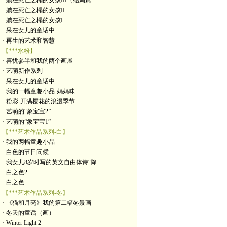
· 躺在死亡之榻的女孩III（结局篇
· 躺在死亡之榻的女孩II
· 躺在死亡之榻的女孩I
· 呆在女儿的童话中
· 再生的艺术和智慧
【***水粉】
· 喜忧参半和我的两个画展
· 艺萌新作系列
· 呆在女儿的童话中
· 我的一幅童趣小品-妈妈味
· 粉彩-开满樱花的浪漫季节
· 艺萌的“象宝宝2”
· 艺萌的“象宝宝1”
【***艺术作品系列-白】
· 我的两幅童趣小品
· 白色的节日问候
· 我女儿8岁时写的英文自由体诗“降
· 白之色2
· 白之色
【***艺术作品系列-冬】
· 《猫和月亮》我的第二幅冬景画
· 冬天的童话（画）
· Winter Light 2