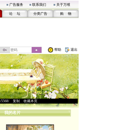
广告服务
联系我们
关于万维
论 坛
分类广告
购 物
帮助
退出
u/5568/
>
复制
>
收藏本页
我的名片