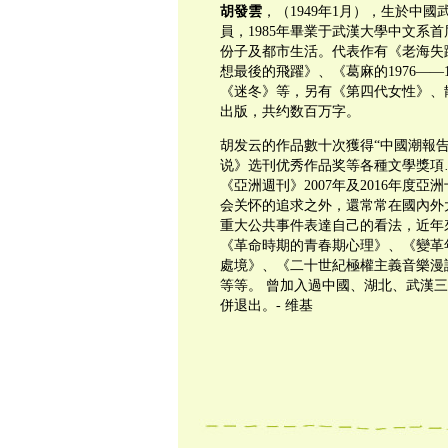
胡發雲
，（1949年1月），生於中
員，1985年畢業于武漢大學中文系
份子及都市生活。代表作有《老海失
想最後的飛躍》、《葛麻的1976——1
《迷冬》等，另有《第四代女性》、
出版，共约数百万字。
胡发云的作品數十次獲得“中國潮報告
说》选刊优秀作品奖等各種文學獎項
《亞洲週刊》2007年及2016年度
会关怀的追求之外，還常常在國內外
重大公共事件表達自己的看法，近年
《革命時期的青春期心理》、《變革
處境》、《二十世紀極權主義音樂漫
等等。 曾加入過中國、湖北、武漢三
併退出。- 维基