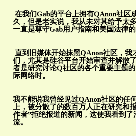
在我们
Gab
的平台上拥有
QAnon
社区
久，但是老实说，我从未对其给予太
一直是尊守
Gab
用户指南和美国法律的
直到旧媒体开始抹黑
QAnon
社区，我
们，尤其是硅谷平台开始审查并解散
者是研究讨论
Q
社区的各个重要主题的
际网络时。
我不能说我曾经见过
QAnon
社区的任何
上，被分散了的数百万人正在研究和报
作者”拒绝报道的新闻，这使我看到了
流。