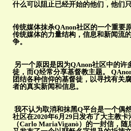
什么可以阻止已经开始的他们，他们
传统媒体抹杀
QAnon
社区的一个重要
传统媒体的力量结构，信息和新闻流
争。
另一个原因是因为
QAnon
社区中的许
徒，而
Q
经常分享基督教主题。
QAno
团结各种信仰的基督徒，以寻找有关
者的真实新闻和信息。
我不认为取消和抹黑
Q
平台是一个偶
社区在
2020
年
6
月
29
日发布了大主教卡洛
（
Carlo MariaVigan
ò）的一封信，随