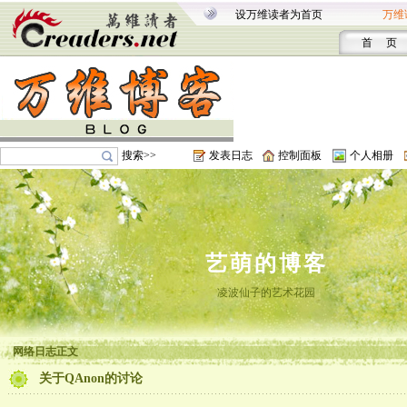
设万维读者为首页
万维
首 页
搜索>>
发表日志
控制面板
个人相册
艺萌的博客
凌波仙子的艺术花园
网络日志正文
关于QAnon的讨论