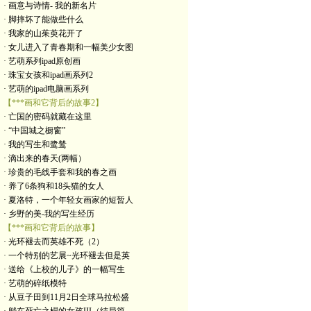
· 画意与诗情- 我的新名片
· 脚摔坏了能做些什么
· 我家的山茱萸花开了
· 女儿进入了青春期和一幅美少女图
· 艺萌系列ipad原创画
· 珠宝女孩和ipad画系列2
· 艺萌的ipad电脑画系列
【***画和它背后的故事2】
· 亡国的密码就藏在这里
· “中国城之橱窗”
· 我的写生和鹭鸶
· 滴出来的春天(两幅）
· 珍贵的毛线手套和我的春之画
· 养了6条狗和18头猫的女人
· 夏洛特，一个年轻女画家的短暂人
· 乡野的美-我的写生经历
【***画和它背后的故事】
· 光环褪去而英雄不死（2）
· 一个特别的艺展~光环褪去但是英
· 送给《上校的儿子》的一幅写生
· 艺萌的碎纸模特
· 从豆子田到11月2日全球马拉松盛