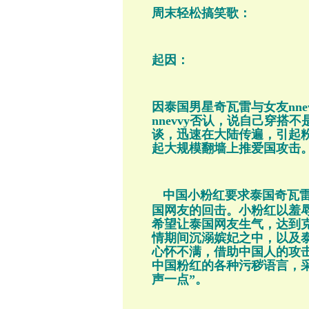
周末轻松搞笑歌：
起因：
因泰国男星奇瓦雷与女友nn
nnevvy否认，说自己穿
谈，迅速在大陆传遍，引起粉
起大规模翻墙上推爱国攻击
中国小粉红要求泰国奇瓦雷
国网友的回击。小粉红以羞
希望让泰国网友生气，达到
情期间沉溺嫔妃之中，以及
心怀不满，借助中国人的攻
中国粉红的各种污秽语言，采
声一点”。