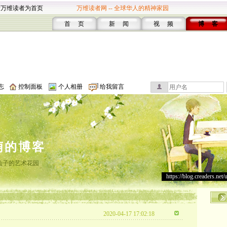
设万维读者为首页
万维读者网 -- 全球华人的精神家园
首 页
新 闻
视 频
博 客
志
控制面板
个人相册
给我留言
萌的博客
仙子的艺术花园
https://blog.creaders.net/
2020-04-17 17:02:18