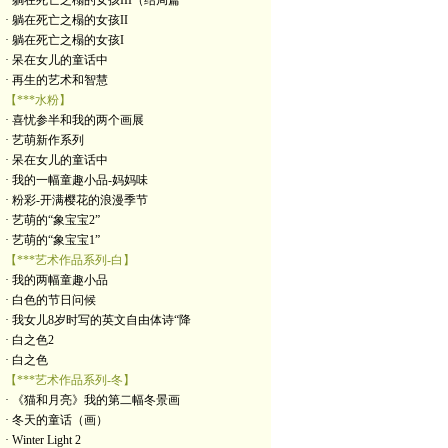
· 躺在死亡之榻的女孩III（结局篇
· 躺在死亡之榻的女孩II
· 躺在死亡之榻的女孩I
· 呆在女儿的童话中
· 再生的艺术和智慧
【***水粉】
· 喜忧参半和我的两个画展
· 艺萌新作系列
· 呆在女儿的童话中
· 我的一幅童趣小品-妈妈味
· 粉彩-开满樱花的浪漫季节
· 艺萌的“象宝宝2”
· 艺萌的“象宝宝1”
【***艺术作品系列-白】
· 我的两幅童趣小品
· 白色的节日问候
· 我女儿8岁时写的英文自由体诗“降
· 白之色2
· 白之色
【***艺术作品系列-冬】
· 《猫和月亮》我的第二幅冬景画
· 冬天的童话（画）
· Winter Light 2