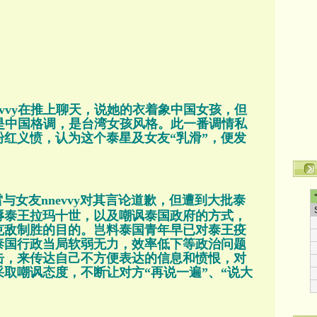
evvy在推上聊天，说她的衣着象中国女孩，但
搭不是中国格调，是台湾女孩风格。此一番调情私
红义愤，认为这个泰星及女友“乳滑”，便发
。
与女友nnevvy对其言论道歉，但遭到大批泰
辱泰王拉玛十世，以及嘲讽泰国政府的方式，
克敌制胜的目的。岂料泰国青年早已对泰王疫
泰国行政当局软弱无力，效率低下等政治问题
击，来传达自己不方便表达的信息和愤恨，对
取嘲讽态度，不断让对方“再说一遍”、“说大