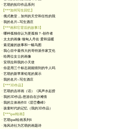
· 艺萌的拓印作品系列
【***加州写生回忆】
· 俄式教堂，加州的天空和任性的我
· 我的名片--写生酒庄
【***画和它背后的故事3】
· 哪种孤独你认为更孤独？-创作者
· 太太的画像·缅甸人丹佐·爱和温暖
· 索尼娅的故事和一幅鸟图
· 我心目中最伟大的哥特派作家艾伦
· 给两位女士的画像
· 安琪拉和我的小天使
· 你是用三个标志就能猜到的牛人吗
· 艺萌的新苹果铅笔的展示
· 我的名片--写生酒庄
【***3D作品】
· 艺萌的吉祥画（话）《风声水起捞
· 我的3D作品-悠游自在沙滩情
· 我的立体画作II《层峦叠嶂》
· 孩童时代的记忆（我的3D作品）
【***ipad绘画】
· 艺萌ipad绘画系列6
· 海风诗社为艺萌的画题诗