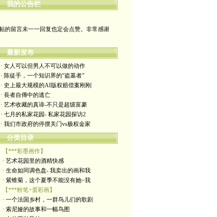
哪裡有自由，哪裡就是祖國
我的公告栏
帖的留言未一一回复也定会点赞。非常感谢
yimengling53@yahoo.com
最新发布
有意收藏者请私信我，感谢一贯支持
· 女人可以但男人不可以做的动作
· 陈徒手，一个知识界的“盗墓者”
政治转载不一定代表本人意见
· 史上最大规模的AI版权赔偿案刚刚
· 長者自傳中的逃亡
艺术博客：https://yimengl.blog
· 艺术收藏的真谛-不只是超级富豪
· 七月的私家花园- 私家花园探访2
目录中标注星号的为本人艺术原创
· 我们市政府的停摆关门vs极权金家
分类目录
【***彩墨画作】
· 艺术花园里的酒精快感
· 生命如同调色盘- 我卖出的画和我
· 紫锥菊，这个夏季不能没有她~我
【***粉笔+蛋彩画】
· 一个法国乡村，一群鸟儿们的歌剧
· 索尼娅的故事和一幅鸟图