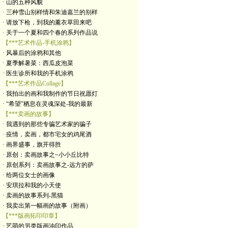
· 山的五种风貌
· 三种雪山别样情和朱迪嘉兰的别样
· 请放下枪，到我的薰衣草田来吧
· 关于一个夏和四个春的系列作品说
【***艺术作品-手机涂鸦】
· 风暴后的涂鸦和其他
· 夏季解暑菜：西瓜皮泡菜
· 医生诊所和我的手机涂鸦
【***艺术作品Collage】
· 我拍出的画和我制作的节日祝愿灯
· “希望”栖息在灵魂深处-我的最新
【***卖画的故事】
· 我遇到的那些专骗艺术家的骗子
· 疫情，卖画，都市宅女的鸡尾酒
· 画界盛事，旗开得胜
· 原创：卖画故事之~小小丘比特
· 原创系列：卖画故事之-远方的萨
· 给两位女士的画像
· 安琪拉和我的小天使
· 卖画的故事系列-黑猫
· 我卖出第一幅画的故事（附画）
【***版画拓印印章】
· 艺萌的另类版画油印作品