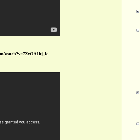
om/watch?v=7ZyOA1hj_lc