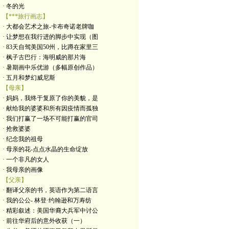
· 冬的光
【***旅行画志】
· 大都会艺术之旅-卡布奇诺老牌咖
· 让梦想在我行进的脚步中实现（图
· 83天自驾美国50州，比蹲在家里三
· 枫子古巴行：海明威的那片海
· 暑期画中乐优游（多幅原创作品）
· 五月和梦幻威尼斯
【母亲】
· 妈妈，我终于复原了你的美貌，是
· 献给我的婆婆和所有因疫情而孤独
· 我们打赢了一场不可能打赢的官司
· 抢救婆婆
· 纪念我的祖母
· 母亲的花-点点水晶的生命绽放
· 一个非凡的女人
· 我母亲的画像
【父亲】
· 翻译父亲的书，英语作为第二语言
· 我的公公- 林登·约翰逊和万寿纺
· 精彩叙述：美国华裔大兵军中讨公
· 前往华府后的意外收获（一）