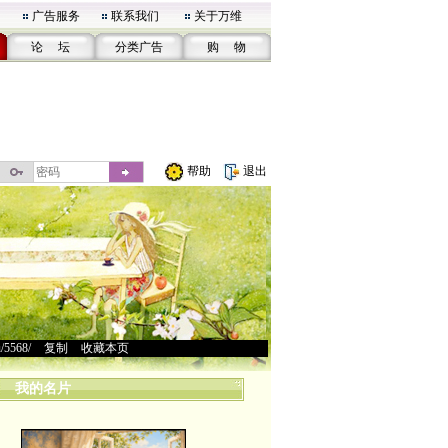
广告服务
联系我们
关于万维
论 坛
分类广告
购 物
帮助
退出
u/5568/
>
复制
>
收藏本页
我的名片