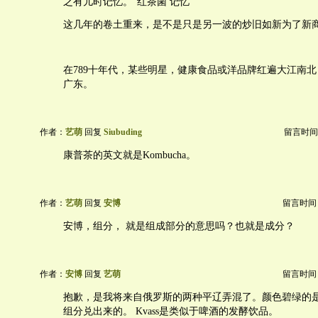
之有儿时记忆。“红茶菌 记忆”
这几年的卷土重来，是不是只是另一波的炒旧如新为了新
在789十年代，某些明星，健康食品或洋品牌红遍大江南
广东。
作者：
艺萌
回复
Siubuding
留言时间：20
康普茶的英文就是Kombucha。
作者：
艺萌
回复
安博
留言时间：20
安博，组分， 就是组成部分的意思吗？也就是成分？
作者：
安博
回复
艺萌
留言时间：20
抱歉，是我将来自俄罗斯的两种平辽弄混了。颜色碧绿的是Tar
组分兑出来的。 Kvass是类似于啤酒的发酵饮品。