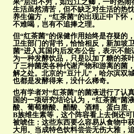
果”层出不穷，如过江之鲫，一时热闹
生活虽然清苦，但不缺乏对生活的热
养生偏方，“红茶菌”的出现正中下怀
不难喝，岂有不追捧之理。
但“红茶菌”的保健作用始终是存疑的
卫生部门的背书，恰恰相反，新加坡卫
菌”进入其国内后发布公告，表示不能
为一种发酵饮品，只是以加了糖的茶
了三种菌类各种代谢产物和游离的菌
解之处。北京的“豆汁儿”，哈尔滨双城
也都是发酵得来，没什么稀奇。
也有学者对“红茶菌”的菌液进行了认真
国的一项研究结论认为，“红茶菌”菌
酸、葡萄糖酸、醋酸、酒精、蛋白质、
B族维生素等，这个阵容看上去倒还可
被唬住：这些东西要么容易从食物中
大用。当成特色饮料尝尝无伤大雅，