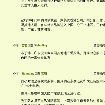
呀，根本没人会帮衬这种价格拉高揾人老衬的货色。贴钱
死蠢埤人揾人老衬。
记得90年代中的时候我在一家美资香港公司广州分部工作
听其他人讲，有些外资品牌进入中国，分三个地区，三种
港，广东，其它省市。
作者：
艺萌
回复
Siubuding
留言时间：20
布丁博，广东没有像全国其他地方爱跟风。远离中心的广
自己的一套饮食体系。
作者：
Siubuding
回复
艺萌
留言时间：20
我小时候是喜欢喝茶的，但真的在亲朋戚友和大众传媒中
在789十年代。
也许只是在中国大陆广东以北地区流行过。
为了防备是否自己孤陋寡闻，上网搜索了康普茶和红茶菌