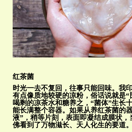
红茶菌
时光一去不复回，往事只能回味。我
有点像质地较硬的凉粉，俗话说就是“
喝剩的凉茶水和糖养之，“菌体”生长
能长满整个容器。如果从养红茶菌的器
液”，稍等片刻，表面即凝结成膜状，
佛看到了万物滋长、天人化生的要道