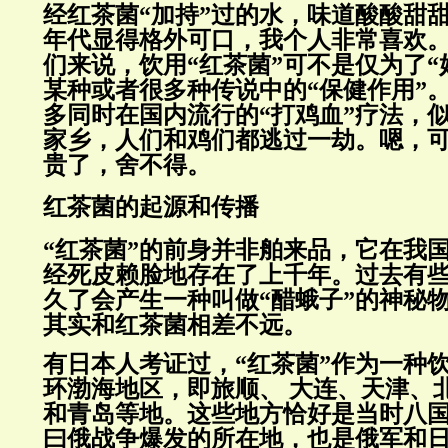
经红茶菌“加持”过的水，味道酸酸甜
年代显得格外可口，我个人非常喜欢
们来说，饮用“红茶菌”可不是仅为了“
某种或者很多种传说中的“保健作用”
多同时在国内流行的“打鸡血”疗法，
家乡，人们和鸡们都逃过一劫。嗯，
贵了，舍不得。
红茶菌的起源和传播
“红茶菌”的前身并非舶来品，它在我
经死皮赖脸地存在了上千年。过去有
久了会产生一种叫做“醋蛾子”的神秘
其实和红茶菌相差不远。
有日本人考证过，“红茶菌”作为一种
环渤海地区，即旅顺、 大连、天津、
和青岛等地。这些地方恰好是当时八
曰俄战争爆发的所在地，也是俄军和