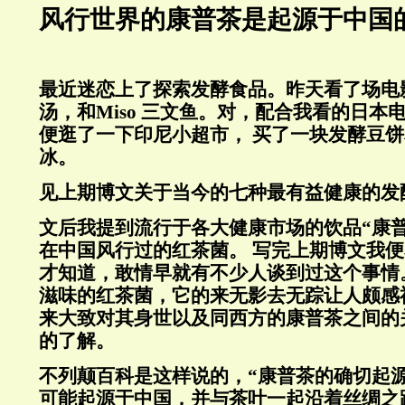
风行世界的康普茶是起源于中国
最近迷恋上了探索发酵食品。昨天看了场电影
汤，和Miso 三文鱼。对，配合我看的日本
便逛了一下印尼小超市， 买了一块发酵豆
冰。
见上期博文关于当今的七种最有益健康的发
文后我提到流行于各大健康市场的饮品“康
在中国风行过的红茶菌。 写完上期博文我
才知道，敢情早就有不少人谈到过这个事情
滋味的红茶菌，它的来无影去无踪让人颇感
来大致对其身世以及同西方的康普茶之间的
的了解。
不列颠百科是这样说的，“
康普茶的确切起
可能起源于中国，并与茶叶一起沿着丝绸之