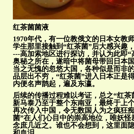
红茶菌菌液
1970年代，有一位教俄文的日本女教
学生那里接触到“红茶菌”后大感兴趣，
---高加索地区进行探访，并认为此即
奥秘之所在，遂暗中将菌母带回日本
当之无愧的忽悠大国，各种似是而非
品层出不穷，“红茶菌”进入日本正是
内便名声鹊起，遍及东瀛。
后续的传播过程难以考证，总之“红茶
新马泰乃至于整个东南亚，最终于上个
再次传入中国，令无数国人为之疯狂痴
菌”在人们心目中的崇高地位，唯妖怪
念庶几近之。谁也不会想到，这里面
和血泪。