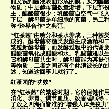
前文说到菌液表面形成的膜，实为醋
物质；中层酵母菌数量渐增，下层部
主，醋酸菌很少；乳酸菌自空气中飞
下层。酵母菌是单细胞的真菌，另二
称“跨界合作”之典范。
“红茶菌”由糖分和茶水养成，三种菌
成的。酵母菌将糖类发酵生成酒精和
繁殖新酵母菌，而发酵过程中的代谢废
醋酸菌氧化成醋酸和水。乳酸菌难以
它和酵母菌共生时，酵母菌能为其提
等物质，二者之间还有个此消彼长的
述，知道这回事儿就行了。
红茶菌的“功效”
在“红茶菌”的繁盛时期，它的保健作
消化、养胃、调节血压、改善睡眠等
了放之四海而皆准的“增强人体免疫力