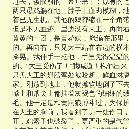
进去，被眼前的一幕吓呆了：原有的
两只母鸡躺在地上脖子上血肉模糊，
着已无生机。其他的鸡都缩在一个角
但是不见血迹。里边没有大王。再向
黄黄的一团，是黄花妹， 蜷缩在那里
的。再向右，只见大王站在右边的横
摇晃。我伸手一抱他，手里觉得温温
的。''大王受伤了！''我喊道！抱他出
只见大王的翅膀弯处被咬断，鲜血淋
家。刚放到地上，他就摊软地倒了下
嘴上和爪尖上都挂着灰褐色的细细的
毛。他一定是和黄鼠狼搏斗过，为保
在大王的胸前，我看到了另一处伤口
开，鸡素子也破裂了，更严重的是气