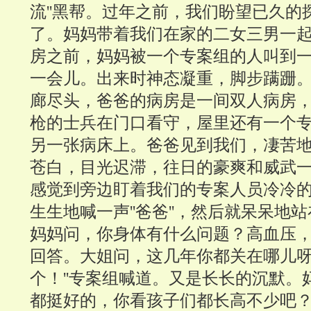
流''黑帮。过年之前，我们盼望已久的
了。妈妈带着我们在家的二女三男一
房之前，妈妈被一个专案组的人叫到
一会儿。出来时神态凝重，脚步蹒跚
廊尽头，爸爸的病房是一间双人病房
枪的士兵在门口看守，屋里还有一个
另一张病床上。爸爸见到我们，凄苦
苍白，目光迟滞，往日的豪爽和威武
感觉到旁边盯着我们的专案人员冷冷
生生地喊一声''爸爸''，然后就呆呆地
妈妈问，你身体有什么问题？高血压
回答。大姐问，这几年你都关在哪儿呀？
个！''专案组喊道。又是长长的沉默。妈
都挺好的，你看孩子们都长高不少吧？'