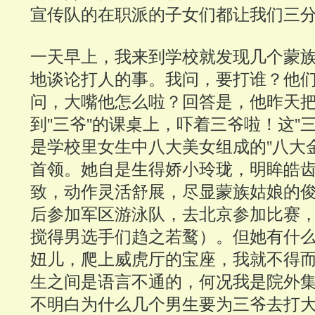
宣传队的在职派的子女们都让我们三
一天早上，我来到学校就发现几个蒙
地谈论打人的事。我问，要打谁？他
问，大嘴他怎么啦？回答是，他昨天
到''三爷''的课桌上，吓着三爷啦！这''
是学校里女生中八大美女组成的''八大金
首领。她自是生得娇小玲珑，明眸皓
致，动作灵活舒展，尽显蒙族姑娘的
后参加军区游泳队，去北京参加比赛
搅得男选手们趋之若鹜）。但她有什
妞儿，爬上威虎厅的宝座，我就不得
生之间是语言不通的，何况我是院外
不明白为什么几个男生要为三爷去打