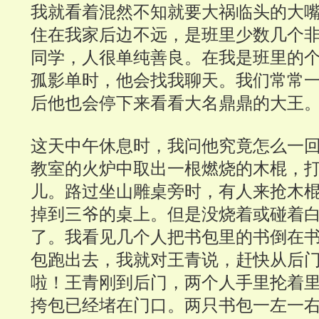
我就看着混然不知就要大祸临头的大
住在我家后边不远，是班里少数几个
同学，人很单纯善良。在我是班里的
孤影单时，他会找我聊天。我们常常
后他也会停下来看看大名鼎鼎的大王
这天中午休息时，我问他究竟怎么一
教室的火炉中取出一根燃烧的木棍，
儿。路过坐山雕桌旁时，有人来抢木
掉到三爷的桌上。但是没烧着或碰着
了。我看见几个人把书包里的书倒在
包跑出去，我就对王青说，赶快从后
啦！王青刚到后门，两个人手里抡着
挎包已经堵在门口。两只书包一左一