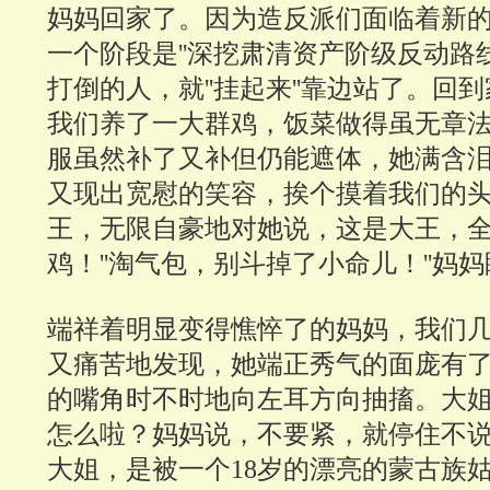
妈妈回家了。因为造反派们面临着新
一个阶段是''深挖肃清资产阶级反动路线
打倒的人，就''挂起来''靠边站了。回
我们养了一大群鸡，饭菜做得虽无章
服虽然补了又补但仍能遮体，她满含
又现出宽慰的笑容，挨个摸着我们的
王，无限自豪地对她说，这是大王，
鸡！''淘气包，别斗掉了小命儿！''妈
端祥着明显变得憔悴了的妈妈，我们
又痛苦地发现，她端正秀气的面庞有了
的嘴角时不时地向左耳方向抽搐。大
怎么啦？妈妈说，不要紧，就停住不
大姐，是被一个18岁的漂亮的蒙古族