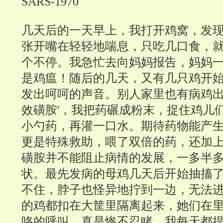
SARS-1970
几天后的一天早上，我打开鸡窝，发
张开嘴在轻轻地喘息，只吃几口食，
个不停。我急忙去向妈妈报告，妈妈
是鸡瘟！随后的几天，又有几只鸡开
发出呵呵的声音。别人家里也有病鸡出
效磺胺'，我把药碾成粉末，捉住鸡儿
小勺药，再灌一口水。期待药物能产
更是特殊救助，喂了双倍的药，还加
磺胺并不能阻止病情的发展，一多半
状。最先发病的母鸡几天后开始抽搐
不住，脖子也怪异地拧到一边，无法
的鸡都扣在大筐里隔离起来，她们在
咯的呼叫，真是惨不忍睹。我每天都