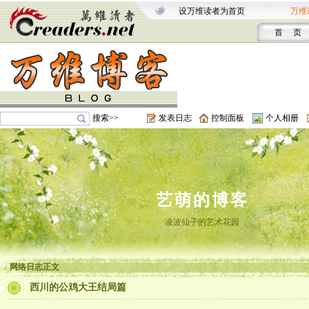
设万维读者为首页
万维
首 页
搜索>>
发表日志
控制面板
个人相册
艺萌的博客
凌波仙子的艺术花园
网络日志正文
西川的公鸡大王结局篇