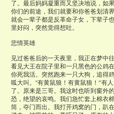
了。最后
妈妈凝重而又坚决地说，如
你们的前途，我们就要和你爸爸划清
就会一辈子都是反革命子女，下辈子
里好闷，突然觉得想吐。
悲情英雄
见过爸爸后的一天夜里，我正在梦中
看见大王在院子里和一只黑色的公鸡
你死我活。突然跑来一只大狗，追得
呱大叫。''有黄鼠狼！有黄鼠狼！”有
了。原来是三哥。我这时也听到窗外
恐，绝望的哀鸣。我们急忙套上棉衣
筒，夺门而出。我打开鸡窝的门，趴