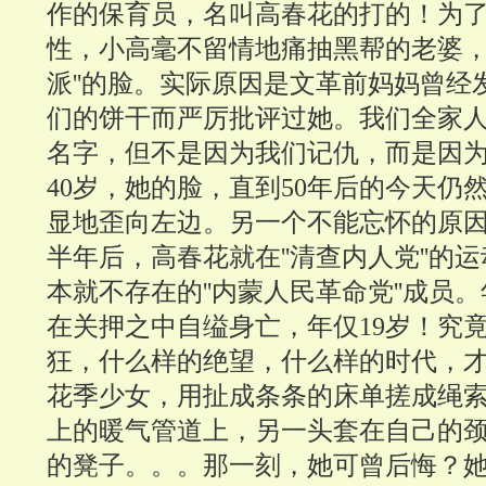
作的保育员，名叫高春花的打的！为
性，小高毫不留情地痛抽黑帮的老婆，幼
派''的脸。实际原因是文革前妈妈曾经
们的饼干而严厉批评过她。我们全家
名字，但不是因为我们记仇，而是因
40岁，她的脸，直到50年后的今天仍
显地歪向左边。另一个不能忘怀的原
半年后，高春花就在''清查内人党''的
本就不存在的''内蒙人民革命党''成员
在关押之中自缢身亡，年仅19岁！究
狂，什么样的绝望，什么样的时代，
花季少女，用扯成条条的床单搓成绳
上的暖气管道上，另一头套在自己的
的凳子。。。那一刻，她可曾后悔？