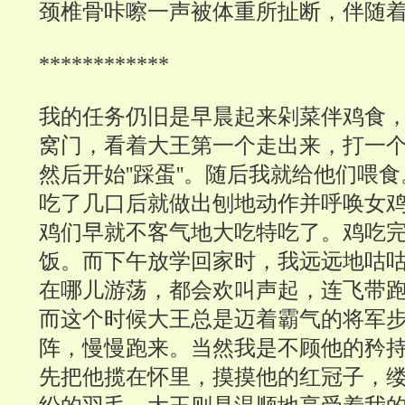
颈椎骨咔嚓一声被体重所扯断，伴随
************
我的任务仍旧是早晨起来剁菜伴鸡食
窝门，看着大王第一个走出来，打一
然后开始''踩蛋''。随后我就给他们喂
吃了几口后就做出刨地动作并呼唤女
鸡们早就不客气地大吃特吃了。鸡吃
饭。而下午放学回家时，我远远地咕
在哪儿游荡，都会欢叫声起，连飞带
而这个时候大王总是迈着霸气的将军
阵，慢慢跑来。当然我是不顾他的矜
先把他揽在怀里，摸摸他的红冠子，