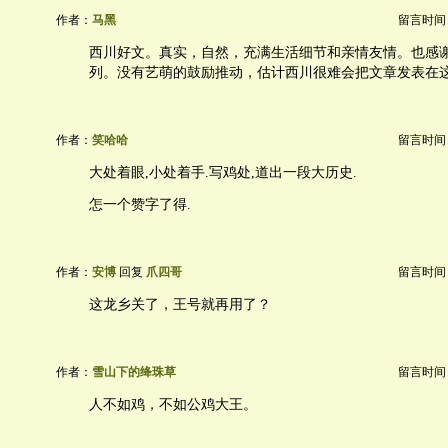
作者：
马黑
留言时间：20
西川好文。真实，自然，充满生活细节和亲情友情。也感
列。没有艺萌的鼓励推动，估计西川很难会把文章发表在
作者：
笑哈哈
留言时间：20
大处着眼,小处着手.写鸡处,道出一段大历史.
怎一个赞字了得.
作者：
安博
回复
爪四哥
留言时间：20
这龙乡关了，王号就再用了？
作者：
雪山下的绛珠草
留言时间：20
人不如鸡，不如公鸡大王。