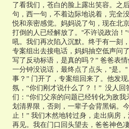
了看我们，苍白的脸上露出笑容。之
句，西一句，不着边际地说着，完全
悦和亲密感觉。妈妈说了句，现在北
打倒的人已经解放了。''不许说政治！'
吼。我们再次陷入沉默。终于有一刻
专案组出去接电话，妈妈抽空低声问了
写了反动标语，是真的吗？” 爸爸表
一分钟没说话，最终点了点头，''是。''
事？” 门开了，专案组回来了。他发
氛，“你们刚才说什么了？！” 没人
们：“你们父亲的问题已经转化为敌我
划清界限，否则，一辈子会背黑锅。
止！” 我们木然地转过身，走出病房
再见。我在门口回头望去，爸爸神色