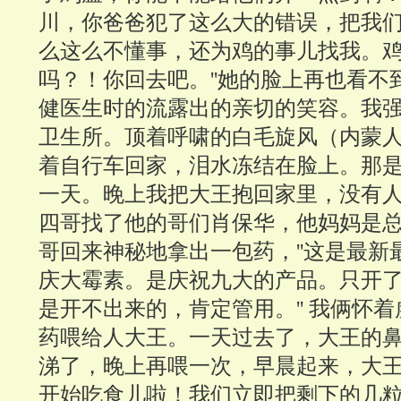
川，你爸爸犯了这么大的错误，把我
么这么不懂事，还为鸡的事儿找我。
吗？！你回去吧。''她的脸上再也看不
健医生时的流露出的亲切的笑容。我
卫生所。顶着呼啸的白毛旋风（内蒙
着自行车回家，泪水冻结在脸上。那
一天。晚上我把大王抱回家里，没有
四哥找了他的哥们肖保华，他妈妈是
哥回来神秘地拿出一包药，''这是最新
庆大霉素。是庆祝九大的产品。只开
是开不出来的，肯定管用。'' 我俩怀
药喂给人大王。一天过去了，大王的
涕了，晚上再喂一次，早晨起来，大
开始吃食儿啦！我们立即把剩下的几