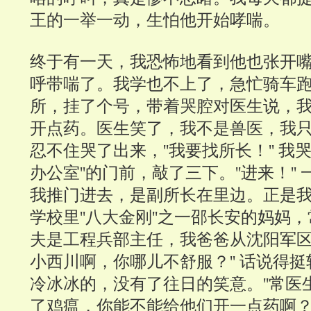
王的一举一动，生怕他开始哮喘。
终于有一天，我恐怖地看到他也张开
呼带喘了。我学也不上了，急忙骑车
所，挂了个号，带着哭腔对医生说，
开点药。医生笑了，我不是兽医，我
忍不住哭了出来，''我要找所长！'' 我
办公室''的门前，敲了三下。''进来！'
我推门进去，是副所长在里边。正是
学校里''八大金刚''之一邵长安的妈妈
夫是工程兵部主任，我爸爸从沈阳军区带
小西川啊，你哪儿不舒服？'' 话说得
冷冰冰的，没有了往日的笑意。''常医
了鸡瘟，你能不能给他们开一点药啊？''