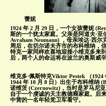
蕾妮
1924
年
2
月
29
日，一个女孩蕾妮
(Re
斯的
一个犹太家庭
。父亲是阿道夫·亚
Avraham Neumann) ，母亲
埃达·西尔
周后，在切尔诺夫齐市的布科维纳，
特克
一家同样欢喜地迎接小维克多
来
后，两个人的命运将在波兰的奥斯威
维克多·佩斯特克
Viktor Pestek
（
1924
1944
年
10
月
8
日）出生于布科维纳
(B
诺维茨
(Czernowitz)
，当时是罗马尼亚
自于一个虔诚的天主教德裔家庭。后
中营的一名年轻党卫军看守。