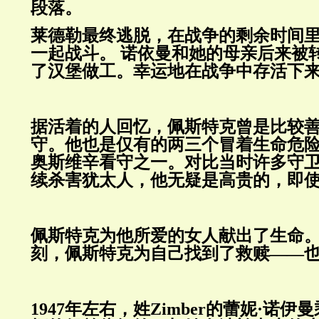
段落。
莱德勒最终逃脱，在战争的剩余时间
一起战斗。
诺依曼和她的母亲后来被
了汉堡做工。幸运地在战争中存活下
据活着的人回忆，佩斯特克曾是比较
守。他也是仅有的两三个冒着生命危
奥斯维辛看守之一。对比当时许多守
续杀害犹太人，他无疑是高贵的，即
佩斯特克为他所爱的女人献出了生命
刻，佩斯特克为自己找到了救赎——
1947
年左右，姓
Zimber的
蕾妮·诺伊