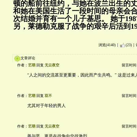
顿的船前往纽约，与她在波兰出生的
和她在美国生活了一段时间的母亲会
次结婚并育有一个儿子基思。
她于
198
另，莱德勒克服了战争的艰辛后活到
1
浏览(4140)
(23)
文章评论
作者：
艺萌
回复
无云夜空
留言时间：20
“人之间的交流甚至更重要，因此而产生共鸣。” 这是过来
作者：
艺萌
回复
双不
留言时间：20
尤其对于年轻的男人
作者：
艺萌
回复
无云夜空
留言时间：20
善与恶，更是在战争中交战激烈