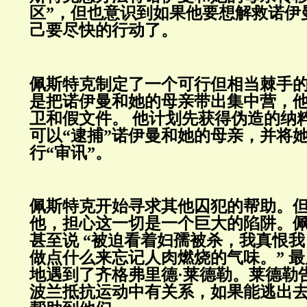
区”，但也意识到如果他要想解救诺伊
己要尽快的行动了。
佩斯特克制定了一个可行但相当棘手
是把诺伊曼和她的母亲带出集中营，
卫和假文件。
他计划先获得伪造的纳
可以“逮捕”诺伊曼和她的母亲，并将
行“审讯”。
佩斯特克开始寻求其他囚犯的帮助。
他，担心这一切是一个巨大的陷阱。
甚至说
“被迫看着妇孺被杀，我真恨
做点什么来忘记人肉燃烧的气味。”
最
地遇到了齐格弗里德·莱德勒。莱德勒
波兰抵抗运动中有关系，如果能逃出