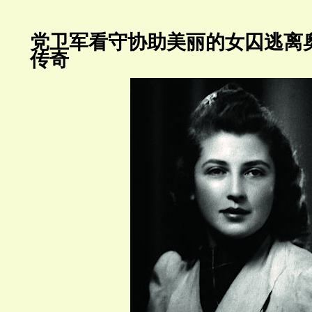
党卫军看守协助美丽的女囚逃离
传奇