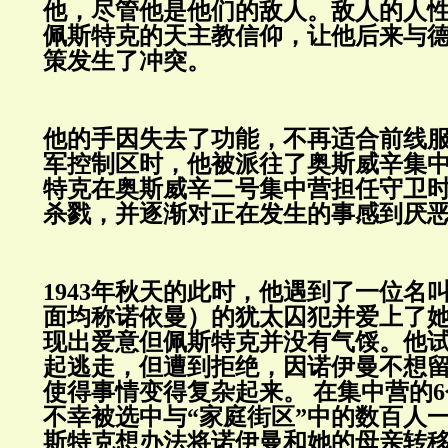
他，尽管他是他们的敌人。敌人的人
佩斯特克的天主教信仰，让他后来与
策发生了冲突。
他的手因失去了功能，不再适合前线
军控制区时，他被派往了奥斯威辛集
特克在奥斯威辛二号集中营担任守卫
杀戮，并逐渐对正在发生的事感到厌
1943
年秋天的此时，他遇到了一位名叫
面均称
诺依曼
）的犹太囚犯并爱上了
现出爱意但佩斯特克并没有气馁。
他
起逃走，但遭到拒绝，因诺伊曼不想
使得事情变得复杂起来。
在集中营的
6
不幸被选中与“家庭街区”中的数百人
斯特克想办法将诺伊曼和她的母亲转移