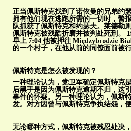
正当佩斯特克找到了诺依曼的兄弟约
拥有他们现在逃跑所需的一切时，警
队抓获了佩斯特克和约瑟夫。莱德勒
佩斯特克被残酷折磨并被判处死刑。
1
早上
7:04
他被押往
Mi
ę
dzybrodzie Bia
的一个村子，在他从前的同僚面前被
佩斯特克是怎么被发现的？
一种理论认为，党卫军确定佩斯特克
后黑手是因为佩斯特克逾期不归，这
事件的怀疑。另一种理论认为，佩斯
发。对方因曾与佩斯特克争执结怨，
无论哪种方式，佩斯特克被残忍处决