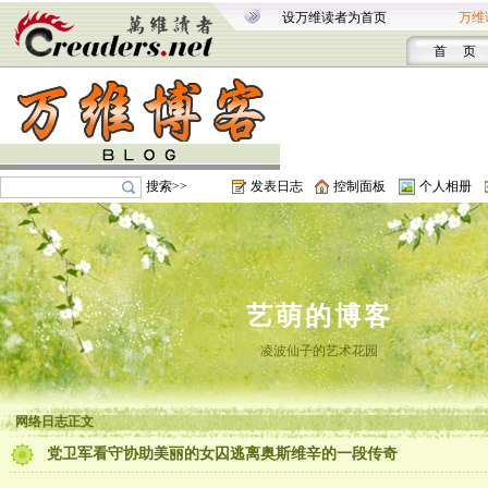
设万维读者为首页
万维
首 页
搜索>>
发表日志
控制面板
个人相册
艺萌的博客
凌波仙子的艺术花园
网络日志正文
党卫军看守协助美丽的女囚逃离奥斯维辛的一段传奇