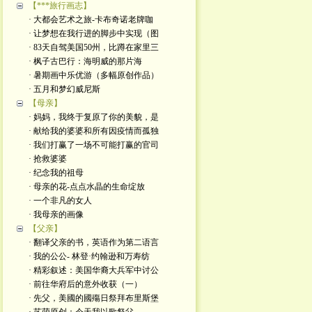
【***旅行画志】
· 大都会艺术之旅-卡布奇诺老牌咖
· 让梦想在我行进的脚步中实现（图
· 83天自驾美国50州，比蹲在家里三
· 枫子古巴行：海明威的那片海
· 暑期画中乐优游（多幅原创作品）
· 五月和梦幻威尼斯
【母亲】
· 妈妈，我终于复原了你的美貌，是
· 献给我的婆婆和所有因疫情而孤独
· 我们打赢了一场不可能打赢的官司
· 抢救婆婆
· 纪念我的祖母
· 母亲的花-点点水晶的生命绽放
· 一个非凡的女人
· 我母亲的画像
【父亲】
· 翻译父亲的书，英语作为第二语言
· 我的公公- 林登·约翰逊和万寿纺
· 精彩叙述：美国华裔大兵军中讨公
· 前往华府后的意外收获（一）
· 先父，美國的國殤日祭拜布里斯堡