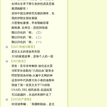
· 全球出生率下降引发的忧虑及思索
· 萬潤南辭世！
· 哀悼中国法律研究先驱的傳奇，先
· 我的伊朗女朋友索丽
· 川普整哈肅佛，早有戰略部署
· 蘇曉康- 自卑症：思想與情感
· 難以归化的「根」（三）
· 難以归化的「根」（二）
· 難以归化的「根」（一）
【2025 情感与教育】
· 柔丝太太的变故和失联
· 大S的家庭故事，是每个人的一面
【2025影音】
· 突发：音乐传奇鲍勃·迪伦这次震
· 38军军长徐勤先“六四抗命”庭审全
· 問世堅情為何物-火遍中文网的神
· 这首80年代风靡大街小巷的迪斯科
· 我做了第一首英文关于731的歌
· USAID, DEI, 移民政策-实战练英
· 无法超越的，永远的朱丽叶走了
【2025共产黄昏】
· 何清漣專欄：「美國斬殺線」是北