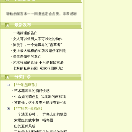
转帖的留言未一一回复也定会点赞。非常感谢
yimengling53@yahoo.com
最新发布
有意收藏者请私信我，感谢一贯支持
· 一场静谧的告白
· 女人可以但男人不可以做的动作
政治转载不一定代表本人意见
· 陈徒手，一个知识界的“盗墓者”
· 史上最大规模的AI版权赔偿案刚刚
艺术博客：https://yimengl.blog
· 長者自傳中的逃亡
· 艺术收藏的真谛-不只是超级富豪
目录中标注星号的为本人艺术原创
· 七月的私家花园- 私家花园探访2
分类目录
【***彩墨画作】
· 艺术花园里的酒精快感
· 生命如同调色盘- 我卖出的画和我
· 紫锥菊，这个夏季不能没有她~我
【***粉笔+蛋彩画】
· 一个法国乡村，一群鸟儿们的歌剧
· 索尼娅的故事和一幅鸟图
· 山的五种风貌