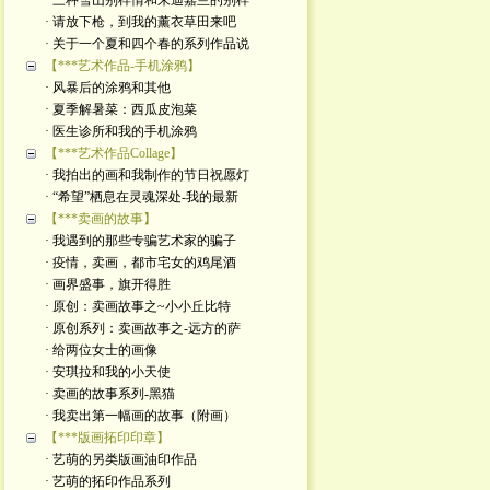
· 三种雪山别样情和朱迪嘉兰的别样
· 请放下枪，到我的薰衣草田来吧
· 关于一个夏和四个春的系列作品说
【***艺术作品-手机涂鸦】
· 风暴后的涂鸦和其他
· 夏季解暑菜：西瓜皮泡菜
· 医生诊所和我的手机涂鸦
【***艺术作品Collage】
· 我拍出的画和我制作的节日祝愿灯
· “希望”栖息在灵魂深处-我的最新
【***卖画的故事】
· 我遇到的那些专骗艺术家的骗子
· 疫情，卖画，都市宅女的鸡尾酒
· 画界盛事，旗开得胜
· 原创：卖画故事之~小小丘比特
· 原创系列：卖画故事之-远方的萨
· 给两位女士的画像
· 安琪拉和我的小天使
· 卖画的故事系列-黑猫
· 我卖出第一幅画的故事（附画）
【***版画拓印印章】
· 艺萌的另类版画油印作品
· 艺萌的拓印作品系列