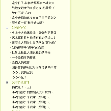
· 这个日子-前解放军军官忆述六四
· 战地女记者的血腥之夜-纪录片《
· 绝对不碰“六四”
· 这个虚拟却真实存在的日子系列之
· 歷史這一頁 翻得過去嗎?
【小猫心心】
· 史上十大猫咪歌曲（2026年更新版
· 艺术家往往对猫情有独钟的缘由1
· 跟着主人周游世界的网红“背包猫”
· 我的寄养子“虎子”的命运
· 世界上最让人细思极恐的动物
· 一个爱猫者的猝逝
· 爱猫人的杰作
· 因身体的特别记号而闻名的10只猫
· 心心，我的宝贝
· 心心不见了
【小鸡“俏皮”】
· 俏皮走了（五）
· 小鸡“俏皮” 的性别及其引发的（
· 小鸡“俏皮” 来我家（附图） (
· 小鸡“俏皮” 来我家（附图） (
· 小鸡“俏皮” 来我家（附图） (