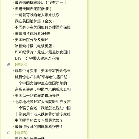
· 最震撼的抗癌经历！没有之一！
· 走进美国养老院(附图）
· 一键就可以给老人带来快乐
· 我在美国治肺癌（全文）
· 不同身份在美国如何办理医疗保险
· 催眠图片你敢看5秒吗
· 美国医院分类及概述
· 冰糖炖柠檬（电饭煲版）
· BBC纪录片：最佳／最差饮食国排
· DIY一分钟懒人健康芝麻糊
【健康4】
· 非常中肯实用：美国专家告诉你当
· 触目惊心-“非典”幸存者礼露口述
· 一个中国女留学生在德国堕胎的
· 亲历者讲述：抱团养老的现实真相
· 美国以一站式养老市场蓬勃
· 北京地坛等16家大医院医生齐发声
· 一个骗子自述：我是怎么洗劫中国
· 非常实用：老人跌倒骨折后专家给
· 中国哪里的饮食习惯最危险？
· 最值得收藏的图解体检报告！
【健康5】