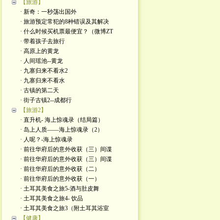
【旅游】
· 新奇：一秒荡出国外
· 旅游预定常犯的8种错误及其解决
· 什么时候买机票最便宜？（微博ZT
· 带着孩子去旅行
· 高原上的黄龙
· 人间瑶池--黄龙
· 九寨归来不看水2
· 九寨归来不看水
· 古镇的第二天
· 街子古镇2--成都行
【旅游2】
· 直升机- 海上惊魂录（结局篇）
· 岛上人质——海上惊魂录（2）
· 人呢？-海上惊魂录
· 前往华府后的意外收获（三）间谍
· 前往华府后的意外收获（三）间谍
· 前往华府后的意外收获（二）
· 前往华府后的意外收获（一）
· 土耳其美食之旅5-酒与肚皮舞
· 土耳其美食之旅4- 饮品
· 土耳其美食之旅3（附土耳其浴室
【健康】