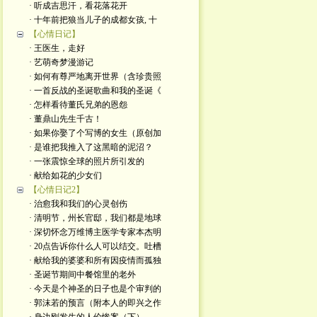
· 听成吉思汗，看花落花开
· 十年前把狼当儿子的成都女孩, 十
【心情日记】
· 王医生，走好
· 艺萌奇梦漫游记
· 如何有尊严地离开世界（含珍贵照
· 一首反战的圣诞歌曲和我的圣诞《
· 怎样看待董氏兄弟的恩怨
· 董鼎山先生千古！
· 如果你娶了个写博的女生（原创加
· 是谁把我推入了这黑暗的泥沼？
· 一张震惊全球的照片所引发的
· 献给如花的少女们
【心情日记2】
· 治愈我和我们的心灵创伤
· 清明节，州长官邸，我们都是地球
· 深切怀念万维博主医学专家本杰明
· 20点告诉你什么人可以结交。吐槽
· 献给我的婆婆和所有因疫情而孤独
· 圣诞节期间中餐馆里的老外
· 今天是个神圣的日子也是个审判的
· 郭沫若的预言（附本人的即兴之作