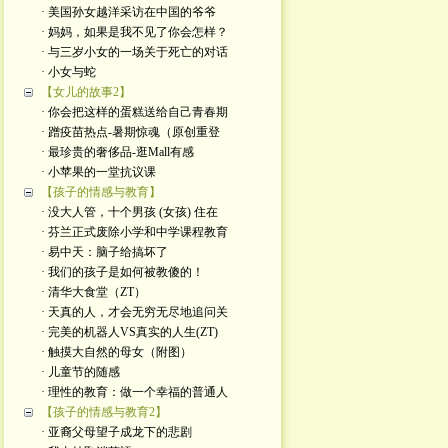
· 美国孙女越洋采访在中国的爷爷
· 妈妈，如果是我不见了你会怎样？
· 与三岁小女的一场关于死亡的对话
· 小女与蛇
【女儿的故事2】
· 你会把这样的蛋糕送给自己青春期
· 蹭疫苗热点-暑期惊魂（原创重登
· 最珍贵的奢侈品-逛Mall有感
· 小苹果的一堂抗议课
【孩子的情感与教育】
· 没大人管，十个男孩 (女孩) 住在
· 芬兰正式废除小学和中学课程教育
· 易中天：脑子给搞坏了
· 我们的孩子是如何被教傻的！
· 清华大食堂（ZT）
· 天真的人，才会无穷无尽地追问关
· 完美的机器人VS真实的人生(ZT)
· 触摸大自然的母女（附图）
· 儿童节的随感
· 理性的教育：做一个幸福的普通人
【孩子的情感与教育2】
· 亚裔父母望子成龙下的悲剧