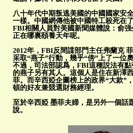
八十年代中期叛逃美國的中國國家安
一樣。中國網傳他被中國特工殺死在
FBI相關人員對美國新聞媒體說：俞
正在哪裏頤養天年呢。
2012年，FBI反間諜部門主任弗蘭克
采取“燕子”行動，幾乎“傍”上了一位
不過，司法部認爲，FBI這種説法有
的燕子另有其人。這個人是住在新澤西
菲。而辛西婭企圖榜上的政界“大款”
頓的好友兼競選財務經理。
至於辛西婭 墨菲夫婦，是另外一個話
說。