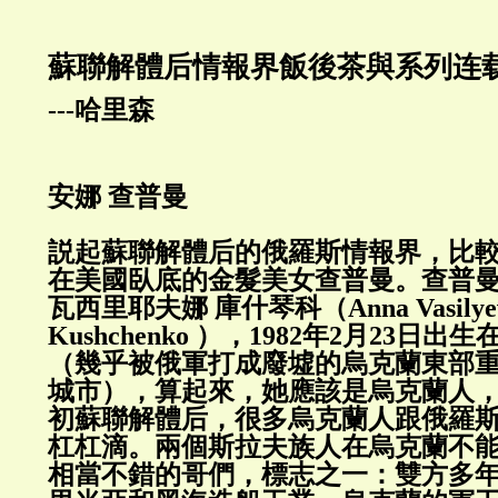
蘇聯解體后情報界飯後茶與系列连
---哈里森
安娜 查普曼
説起蘇聯解體后的俄羅斯情報界，比
在美國臥底的金髮美女查普曼。查普
瓦西里耶夫娜 庫什琴科（Anna Vasilye
Kushchenko ），1982年2月23日
（幾乎被俄軍打成廢墟的烏克蘭東部
城市），算起來，她應該是烏克蘭人，
初蘇聯解體后，很多烏克蘭人跟俄羅
杠杠滴。兩個斯拉夫族人在烏克蘭不
相當不錯的哥們，標志之一：雙方多