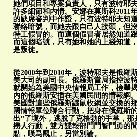
她們項目和專案負責人，只有波特耶
許多細節和内情。安娜在莫斯科2011年
的缺席審判中作證，只有波特耶夫知
聯絡暗號，而她去跟自己人接頭，但
特工假冒的。而這個假冒者居然知道
而這個暗號，只有她和她的上綫知道
是叛徒。
從2000年到2010年，波特耶夫是俄
美大司的副司長。俄羅斯當局指控波特耶
就開始為美國中央情報局工作，檢舉
内的俄羅斯安插在美國民間的情報網。2
美國對這些俄羅斯鼴鼠收網並交換的
國情報單位聯合行動，把身在俄羅斯的
出”了境外，逃脫了克格勃的手掌，那
撈人行動，雙方諜報部門鬥智鬥勇的
點，嘆爲觀止，另當別論。