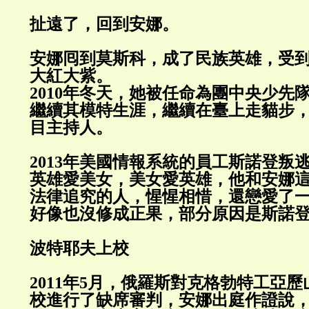
扯遠了，回到安娜。
安娜囘到莫斯科，成了民族英雄，受
大紅大紫。
2010年冬天，她被任命為團中央少先
繼續其模特生涯，繼續在臺上走貓步
目主持人。
2013年美國情報系統的員工斯諾登叛
英雄愛美女，美女愛英雄，他和安娜
法律追究的人，惺惺相惜，還戀愛了
好像也沒修成正果，部分原因是斯諾
波特耶夫上校
2011年5月，俄羅斯對克格勃特工亞歷
校進行了缺席審判，安娜出庭作證說