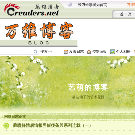
设万维读者为首页
万维
首 页
搜索>>
发表日志
控制面板
个人相册
艺萌的博客
凌波仙子的艺术花园
网络日志正文
蘇聯解體后情報界飯後茶與系列连载（一）