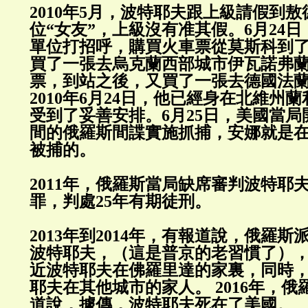
2010年5月，波特耶夫跟上級請假到
位“女友”，上級沒有准其假。6月24
單位打招呼，購買火車票從莫斯科到
買了一張去烏克蘭西部城市伊瓦諾弗
票，到站之後，又買了一張去德國法
2010年6月24日，他已經身在北維州
受到了妥善安排。6月25日，美國當
間的俄羅斯間諜實施抓捕，安娜就是
被捕的。
2011年，俄羅斯當局缺席審判波特耶
罪，判處25年有期徒刑。
2013年到2014年，有報道說，俄羅
波特耶夫，（這是普京的老習慣了）
近波特耶夫在佛羅里達的家裏，同時
耶夫在其他城市的家人。 2016年，
道說，據傳，波特耶夫死在了美國。