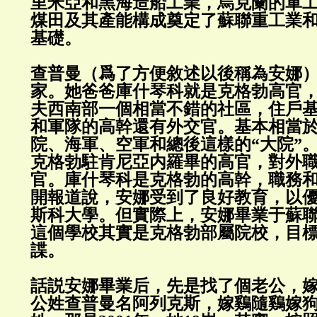
里米亞和黑海造船工業，烏克蘭的軍
煤田及其產能構成奠定了蘇聯重工業
基礎。
查普曼（爲了方便敘述以後稱為安娜
家。她爸爸庫什琴科就是克格勃高官
夫西南部一個相當不錯的社區，住戶
和軍隊的高幹還有外交官。基本相當
院、海軍、空軍和總後這樣的“大院”
克格勃駐肯尼亞内羅畢的高官，對外
官。庫什琴科是克格勃的高幹，職務
開報道說，安娜受到了良好教育，以
斯科大學。但實際上，安娜畢業于蘇
這個學校其實是克格勃部屬院校，目
諜。
話説安娜畢業后，先是找了個老公，
公姓查普曼名阿列克斯，嫁鷄隨鷄嫁