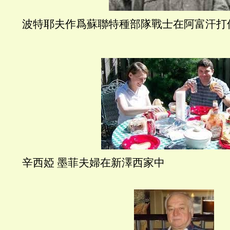
波特耶夫作爲蘇聯特種部隊戰士在阿富汗打
辛西婭 墨菲夫婦在新澤西家中