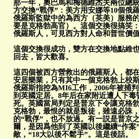
那一年，奧巴馬和梅德維杰夫兩位總
方交換“戰俘”：美方用安娜等10個俄
俄羅斯監獄中的為西方（英美）服務的
要是克格勃高官）。這個交換很搞笑
俄羅斯人，可見西方對人命和普世價
這個交換很成功，雙方在交換地點維也
回去，皆大歡喜。
這四個被西方營救出的俄羅斯人，都
安居樂業，只有其中一個克格勃上校
俄羅斯指控為MI6工作，2006年被捕
到英國定居。8年后在家附近遭人下毒
死。英國當局判定是普京下令讓克格
克格勃，最恨的就是叛徒，雖遠必誅
的“戰俘”，也不放過。有一説是普京
爾，是因爲他到了英國以後繼續“作案
敵，“18大以後不鬆手”。這是後話。