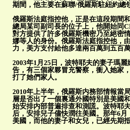
期間，他主要在蘇聯/俄羅斯駐紐約總
俄羅斯法庭指控他，正是在這段期間
總局某司副司長的位子上，他開始同CI
對方提供了許多俄羅斯機密乃至絕密
娜等人的身份。俄羅斯法庭指控他，
力，美方支付給他多達兩百萬到五百
2003年1月25日，波特耶夫的妻子瑪
告，有三個家夥冒充警察，衝入她家
打了她們家人。
2010年上半年，俄羅斯内務部情報當
層是否出了一個裏通外國特別是美國
始安排内部普遍排查和測謊。波特耶
后，安排兒子儘快潤往美國。那年6月
美國，而他的妻子和女兒，已經先期