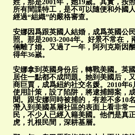
姓，那是2001年，她19嵗。其實，
所有間諜特工，是不可以隨便和外國
經過“組織”的嚴格審查。
安娜因爲跟英國人結婚，成爲英國公
照。那是2003-2004年。好景不常在，
倆離了婚。又過了一年，阿列克斯因
得年36嵗。
安娜拿到英國身份后，轉戰美國。英
居住一點都不成問題。她到美國后，
商巨賈，成爲紐約社交名媛。2010年6月2
使用計策，設了陷阱，將逮捕歸案，
聞。跟安娜同時被捕的，有差不多10
潛入到美國基層社區的表面上看非常
民，不少人已經入籍美國。他們是真正
虎，扎根民間，深耕基層。