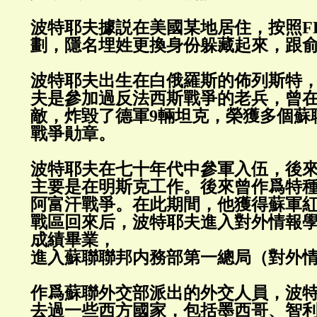
波特耶夫據説在美國某地居住，按照F
劃，隱名埋姓更換身份躲藏起來，跟
波特耶夫出生在白俄羅斯的佈列斯特
夫是參加過反法西斯戰爭的老兵，曾
敵，炸毀了德軍9輛坦克，榮獲多個蘇
戰爭勛章。
波特耶夫在七十年代中參軍入伍，後
主要是在明斯克工作。後來曾作爲特
阿富汗戰爭。在此期間，他獲得蘇軍
戰區回來后，波特耶夫進入對外情報
成績畢業，
進入蘇聯聯邦内務部第一總局（對外
作爲蘇聯外交部派出的外交人員，波
去過一些西方國家，包括墨西哥、智