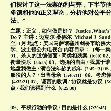
们探讨了这一法案的利与弊，下半节
多德和他的正义理论，分析他对公平
法。”
主题：正义，如何做是好？ Justice ,What's The
Do？ 主讲：迈克尔·桑德尔 Michael J Sand
至11月 地点：美国马萨诸塞州剑桥市哈佛大
学、波士顿公共电视台 内容目录：（每一
01、杀人的道德侧面 / 同类相残案 (
) 0
0:00
衡量快乐 (
) 03、选择的自由 / 我属于谁 
54:55
地盘我做主 / 满合法年龄的成年 (
) 
2:45:13
服役的人？ / 出售母亲 (
) 06、考虑
3:40:11
(
) 07、谎言的教训 / 协议就是协议 (
4:35:21
5:
点 / 我们该得到什么 (
)
6:25:38
09、平权行动的争议 / 目的是什么 (
)
7:20:45