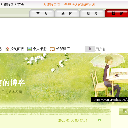
设万维读者为首页
万维读者网 -- 全球华人的精神家园
首 页
新 闻
视 频
博 客
志
控制面板
个人相册
给我留言
萌的博客
仙子的艺术花园
https://blog.creaders.net/
2025-01-09 06:47:54