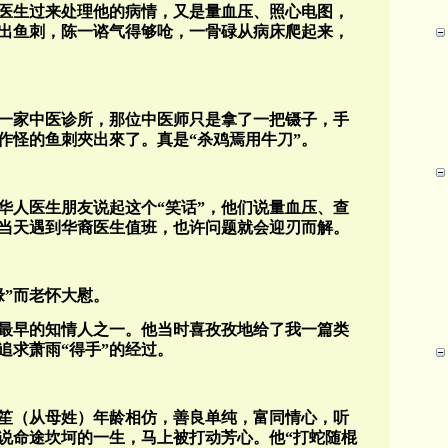
医生过来处理他的病情，又是量血压、照心电图，
出鱼刺，陈一谘气得够呛，一骨碌从病床爬起来，
道一家中医诊所，那位中医师只是拿了一把镊子，手
作怪的鱼刺夾出來了。真是“杀鸡焉用牛刀”。
华人医生朋友说起这个“笑话”，他们说量血压、查
当天遇到华裔医生值班，也许问题就会迎刃而解。
缘”而老怀大慰。
最早的知情人之一。他当时喜孜孜地给了我一篇类
追求萧雨“得手”的经过。
吳笙（从母姓）年龄相仿，善良单纯，富同情心，听
诉说命途坎坷的一生，马上被打动芳心。他“打蛇随棍