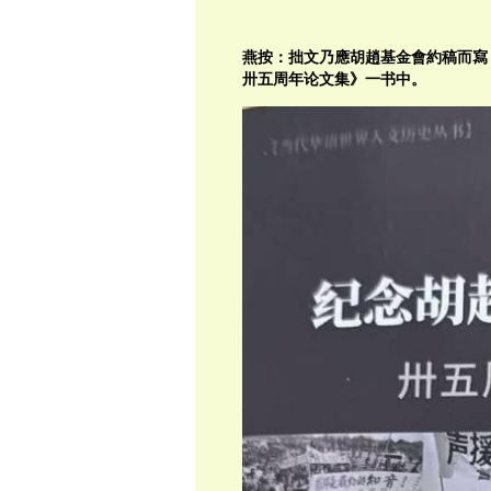
燕按：拙文乃應胡趙基金會約稿而寫
卅五周年论文集》一书中。