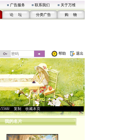
广告服务
联系我们
关于万维
论 坛
分类广告
购 物
帮助
退出
u/5568/
>
复制
>
收藏本页
我的名片