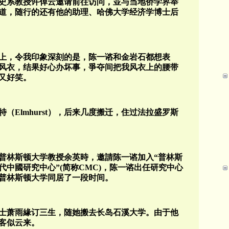
历史系教授许倬云邀请前往访问，並与当地侨学界举
道，随行的还有他的助理、哈佛大学经济学博士后
上，令我印象深刻的是，陈一谘和金岩石都想表
拿风衣，结果好心办坏事，爭夺间把我风衣上的腰带
又好笑。
（Elmhurst），后来几度搬迁，住过法拉盛罗斯
、普林斯顿大学教授余英時，邀請陈一谘加入“普林斯
代中國研究中心”(简称CMC)，陈一谘出任研究中心
普林斯顿大学同居了一段时间。
博士萧雨緣订三生，随她搬去长岛石溪大学。由于他
客似云来。