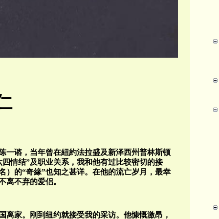
仁
陈一谘，当年曾在紐約法拉盛及新泽西州普林斯顿
六四情结”及职业关系，我和他有过比较密切的接
名）的“奇緣”也知之甚详。在他的流亡岁月，最幸
不离不弃的爱侣。
去国离家。刚到纽约就接受我的采访。他慷慨激昂，