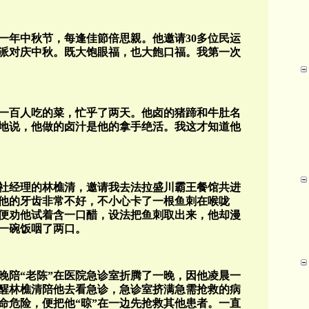
一年中秋节，每逢佳節倍思親。他邀请30多位民运
派对庆中秋。既大饱眼福，也大飽口福。我第一次
够一百人吃的菜，忙乎了两天。他卤的猪蹄和牛肚名
地说，他做的卤汁是他的拿手绝活。我这才知道他
社经理的林樵清，邀请我去法拉盛川霸王餐馆共进
他的牙齿非常不好，不小心卡了一根鱼刺在喉咙
便劝他试着含一口醋，设法把鱼刺取出来，他却漫
一碗饭咽了两口。
晚陪“老陈”在医院急诊室折腾了一晚，因他凌晨一
醒林樵清陪他去看急诊，急诊室挤满急需抢救的病
命危险，便把他“晾”在一边先抢救其他患者。一直