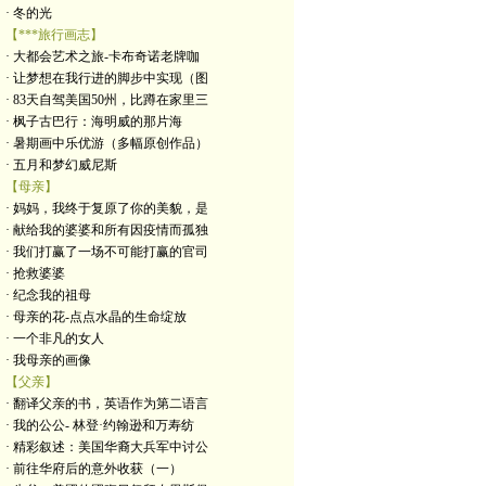
· 冬的光
【***旅行画志】
· 大都会艺术之旅-卡布奇诺老牌咖
· 让梦想在我行进的脚步中实现（图
· 83天自驾美国50州，比蹲在家里三
· 枫子古巴行：海明威的那片海
· 暑期画中乐优游（多幅原创作品）
· 五月和梦幻威尼斯
【母亲】
· 妈妈，我终于复原了你的美貌，是
· 献给我的婆婆和所有因疫情而孤独
· 我们打赢了一场不可能打赢的官司
· 抢救婆婆
· 纪念我的祖母
· 母亲的花-点点水晶的生命绽放
· 一个非凡的女人
· 我母亲的画像
【父亲】
· 翻译父亲的书，英语作为第二语言
· 我的公公- 林登·约翰逊和万寿纺
· 精彩叙述：美国华裔大兵军中讨公
· 前往华府后的意外收获（一）