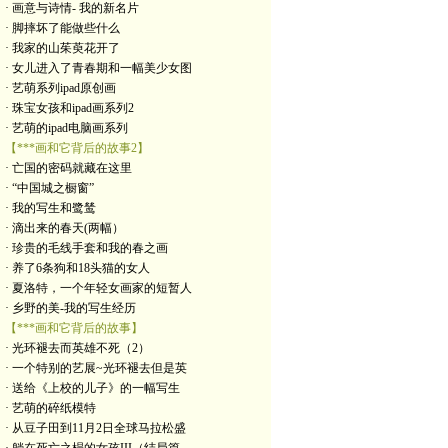
· 画意与诗情- 我的新名片
· 脚摔坏了能做些什么
· 我家的山茱萸花开了
· 女儿进入了青春期和一幅美少女图
· 艺萌系列ipad原创画
· 珠宝女孩和ipad画系列2
· 艺萌的ipad电脑画系列
【***画和它背后的故事2】
· 亡国的密码就藏在这里
· “中国城之橱窗”
· 我的写生和鹭鸶
· 滴出来的春天(两幅）
· 珍贵的毛线手套和我的春之画
· 养了6条狗和18头猫的女人
· 夏洛特，一个年轻女画家的短暂人
· 乡野的美-我的写生经历
【***画和它背后的故事】
· 光环褪去而英雄不死（2）
· 一个特别的艺展~光环褪去但是英
· 送给《上校的儿子》的一幅写生
· 艺萌的碎纸模特
· 从豆子田到11月2日全球马拉松盛