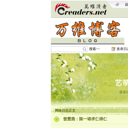
搜索>>
发表日
艺
凌波
网络日志正文
曾慧燕：陈一谘求仁得仁