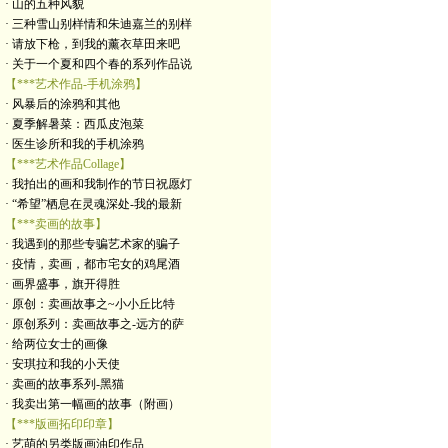
· 山的五种风貌
· 三种雪山别样情和朱迪嘉兰的别样
· 请放下枪，到我的薰衣草田来吧
· 关于一个夏和四个春的系列作品说
【***艺术作品-手机涂鸦】
· 风暴后的涂鸦和其他
· 夏季解暑菜：西瓜皮泡菜
· 医生诊所和我的手机涂鸦
【***艺术作品Collage】
· 我拍出的画和我制作的节日祝愿灯
· “希望”栖息在灵魂深处-我的最新
【***卖画的故事】
· 我遇到的那些专骗艺术家的骗子
· 疫情，卖画，都市宅女的鸡尾酒
· 画界盛事，旗开得胜
· 原创：卖画故事之~小小丘比特
· 原创系列：卖画故事之-远方的萨
· 给两位女士的画像
· 安琪拉和我的小天使
· 卖画的故事系列-黑猫
· 我卖出第一幅画的故事（附画）
【***版画拓印印章】
· 艺萌的另类版画油印作品