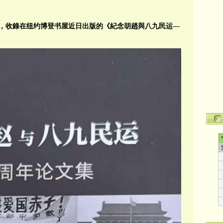
，收錄在纽约博登书屋近日出版的《紀念胡趙與八九民运—