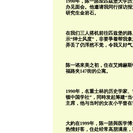
1990年，陈一諮应匹茲堡大学
办见面会。他邀请我同行採访报
研究生金岩石。
在我们三人搭机前往匹兹堡的路
示“绅士风度”，非要爭着帮我
弄丢了仍浑然不觉，令我又好气
陈一谘來美之初，住在艾姆赫斯特
福路夹147街的公寓。
1990年，名重士林的历史学家
顿中国学社”，同時发起筹建“当
主席，他与当时的女友小平曾在
大約在1999年，陈一諮與医学
热情好客，住处经常高朋满座，