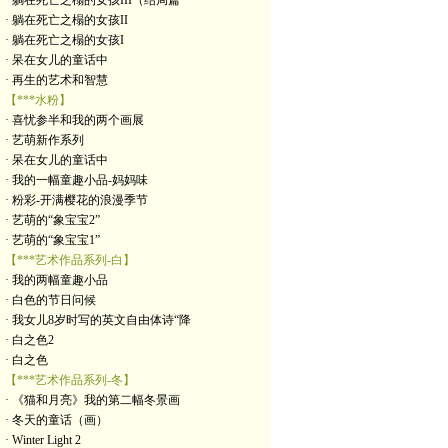
· 躺在死亡之榻的女孩III（结局篇
· 躺在死亡之榻的女孩II
· 躺在死亡之榻的女孩I
· 呆在女儿的童话中
· 再生的艺术和智慧
【***水粉】
· 喜忧参半和我的两个画展
· 艺萌新作系列
· 呆在女儿的童话中
· 我的一幅童趣小品-妈妈味
· 粉彩-开满樱花的浪漫季节
· 艺萌的“象宝宝2”
· 艺萌的“象宝宝1”
【***艺术作品系列-白】
· 我的两幅童趣小品
· 白色的节日问候
· 我女儿8岁时写的英文自由体诗“降
· 白之色2
· 白之色
【***艺术作品系列-冬】
· 《猫和月亮》我的第二幅冬景画
· 冬天的童话（画）
· Winter Light 2