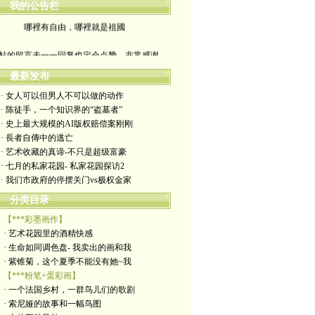
我的公告栏
哪裡有自由，哪裡就是祖國
帖的留言未一一回复也定会点赞。非常感谢
yimengling53@yahoo.com
最新发布
· 女人可以但男人不可以做的动作
有意收藏者请私信我，感谢一贯支持
· 陈徒手，一个知识界的“盗墓者”
· 史上最大规模的AI版权赔偿案刚刚
政治转载不一定代表本人意见
· 長者自傳中的逃亡
· 艺术收藏的真谛-不只是超级富豪
艺术博客：https://yimengl.blog
· 七月的私家花园- 私家花园探访2
· 我们市政府的停摆关门vs极权金家
目录中标注星号的为本人艺术原创
分类目录
【***彩墨画作】
· 艺术花园里的酒精快感
· 生命如同调色盘- 我卖出的画和我
· 紫锥菊，这个夏季不能没有她~我
【***粉笔+蛋彩画】
· 一个法国乡村，一群鸟儿们的歌剧
· 索尼娅的故事和一幅鸟图