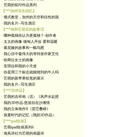
· 艺萌的拓印作品系列
【***加州写生回忆】
· 俄式教堂，加州的天空和任性的我
· 我的名片--写生酒庄
【***画和它背后的故事3】
· 哪种孤独你认为更孤独？-创作者
· 太太的画像·缅甸人丹佐·爱和温暖
· 索尼娅的故事和一幅鸟图
· 我心目中最伟大的哥特派作家艾伦
· 给两位女士的画像
· 安琪拉和我的小天使
· 你是用三个标志就能猜到的牛人吗
· 艺萌的新苹果铅笔的展示
· 我的名片--写生酒庄
【***3D作品】
· 艺萌的吉祥画（话）《风声水起捞
· 我的3D作品-悠游自在沙滩情
· 我的立体画作II《层峦叠嶂》
· 孩童时代的记忆（我的3D作品）
【***ipad绘画】
· 艺萌ipad绘画系列6
· 海风诗社为艺萌的画题诗