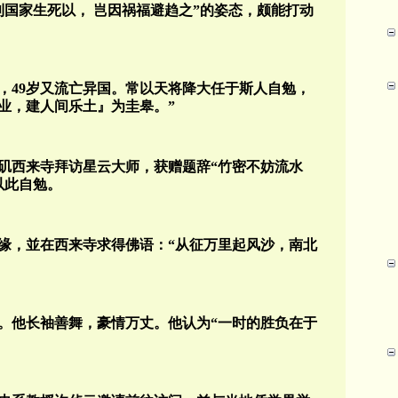
利国家生死以， 岂因祸福避趋之”的姿态，颇能打动
，49岁又流亡异国。常以天将降大任于斯人自勉，
业，建人间乐土』为圭皋。”
洛杉矶西来寺拜访星云大师，获赠题辞“竹密不妨流水
以此自勉。
缘，並在西来寺求得佛语：“从征万里起风沙，南北
。他长袖善舞，豪情万丈。他认为“一时的胜负在于