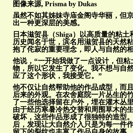
图像来源, Prisma by Dukas
虽然不如其姊妹寺庙金阁寺华丽，但
出一种更深层的美感。
日本滋贺县（Shiga）以高质量的粘
历史闻名于世，滨名用滋贺县的天然
抱了侘寂的重要理念，即人与自然的
他说，“一开始我做了一点设计，但粘
物，所以它发生了变化。我不想与自
应了这个形状，我接受它。”
他不仅让自然帮助他的作品成型，而
后来的外观。在农舍庭院一片丛生的
了一些他选择留在户外，埋在灌木丛
由于经历寒暑冷热交替和周围草木的
破坏，这些作品形成了很独特的造型
后，发现让大自然介入只是为每一件
留下的裂纹也丰富了作品自身的故事