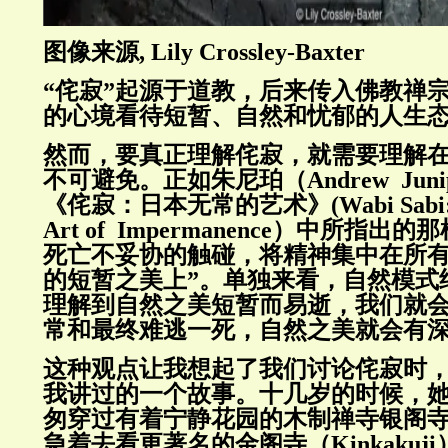
图像来源, Lily Crossley-Baxter
“侘寂”起源于道教，后来传入佛教禅
的心境看待短暂、自然和忧郁的人生
然而，要真正理解侘寂，就需要理解
不可避免。正如朱尼珀（Andrew Jun
《侘寂：日本无常的艺术》(Wabi Sabi: Th
Art of Impermanence）中所指
死亡不妥协的触碰，将精神集中在所
的短暂之美上”。单独来看，自然模式
理解到自然之美短暂而易逝，我们就
常和最终难逃一死，自然之美就会有
这种观点让我想起了我们讨论侘寂时
我讲过的一个故事。十几岁的时候，
匆穿过有着宁静花园的木制禅寺银阁寺（Gi
急着去看更著名的金阁寺（Kinkakuj