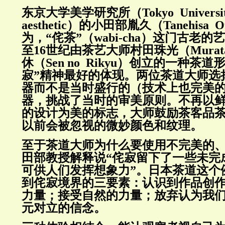
东京大学美学研究所（Tokyo University 's 
aesthetic）的小田部胤久（Tanehisa 
为，“侘茶”（wabi-cha）这门古老的
至16世纪由茶艺大师村田珠光（Murata
休（Sen no Rikyu）创立的一种茶
寂”精神最好的体现。两位茶道大师选
器而不是当时盛行的（技术上也完美
器，挑战了当时的审美原则。不再以
的设计为美的标志，大师鼓励茶客品
以前会被忽视的微妙颜色和纹理。
至于茶道大师为什么要使用不完美的
田部教授解释说“侘寂留下了一些未完
可供人们发挥想象力”。日本茶道这个
到侘寂境界的三要素：认识到作品创
力量；接受自然的力量；放弃认为我
元对立的信念。