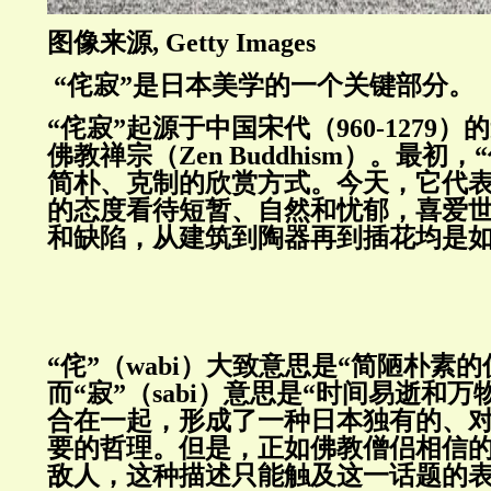
图像来源, Getty Images
“侘寂”是日本美学的一个关键部分。
“侘寂”起源于中国宋代（960-1279
佛教禅宗（Zen Buddhism）。最初
简朴、克制的欣赏方式。今天，它代
的态度看待短暂、自然和忧郁，喜爱
和缺陷，从建筑到陶器再到插花均是
“侘”（wabi）大致意思是“简陋朴素
而“寂”（sabi）意思是“时间易逝和
合在一起，形成了一种日本独有的、
要的哲理。但是，正如佛教僧侣相信
敌人，这种描述只能触及这一话题的