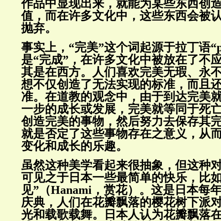
作品中显现出来，就能为某些东西创
值，而在许多文化中，这些东西会被
抛弃。
事实上，“完美”这个词起源于拉丁语“per
是“完成”，在许多文化中被放在了不
其是在西方。人们喜欢完美无瑕、永
想不仅创造了无法实现的标准，而且
准。在道教的观念中，由于到达完美
一步的成长或发展，完美就等同于死
创造完美的事物，然后努力去保存其
就是否定了这些事物存在之意义，从
变化和成长的乐趣。
虽然这种美学看起来很抽象，但这种
可见之于日本一些最简单的快乐，比如
见”（Hanami，赏花）。这是日本每
庆典，人们在花瓣飘落的樱花树下派
光和载歌载舞。日本人认为花瓣飘落