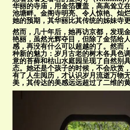
华丽的寺庙，用金箔覆盖，高高耸立
池塘畔。金阁寺明亮、令人惊艳、灿
她的预期，其华丽比其传统的姊妹寺
然而，几十年后，她再访京都，发现
艳丽，虽然光辉夺目，但除了金箔给
感，再没有什么可以超越的了。然而
种新的魅力：岁月古老的树木各具色
意的苔藓和枯山水庭园呈现了自然别
态。她还是个孩子的时候，不会欣赏
有了人生阅历，才认识岁月流逝万物
美，其传达的美感远远超过了二维的