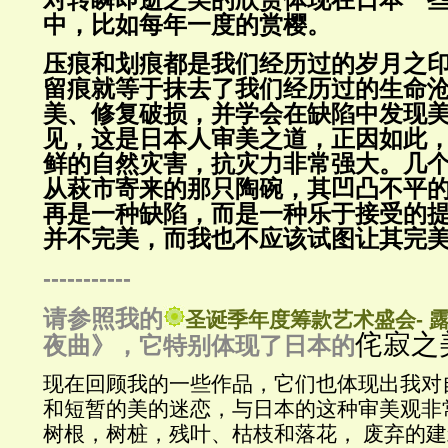
对转瞬即逝之美的欣赏体现在日本一
中，比如每年一度的赏樱。
压痕和划痕都是我们经历过的岁月之
留痕就等于抹去了我们经历过的生命
美、修复破损，并学会在缺陷中发现
见，这是日本人审美之道，正因如此
鲜的自然灾害，抗灾力非常强大。几
从萩市寄来的那只陶碗，其凹凸不平
再是一种缺陷，而是一种乐于接受的
并不完美，而我也不应该试图让其完
-----------
请参照我的
圣诞季年度筹款艺术盛会- 
侘寂之
夜曲》，它特别体现了日本的
现在回顾我的一些作品，它们也体现出我对
和短暂的美的迷恋，与日本的这种审美观非
树根，树桩，残叶、枯枝和落花， 废弃的