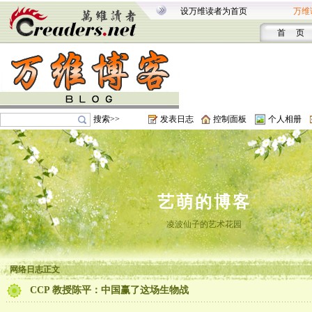
设万维读者为首页
万维
首 页
搜索>>
发表日志
控制面板
个人相册
艺萌的博客
凌波仙子的艺术花园
网络日志正文
CCP 教授陈平：中国赢了这场生物战