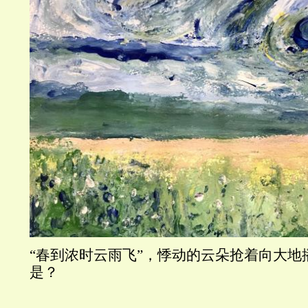
“春到浓时云雨飞”，悸动的云朵抢着向大地
是？