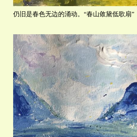
仍旧是春色无边的涌动。“春山敛黛低歌扇”