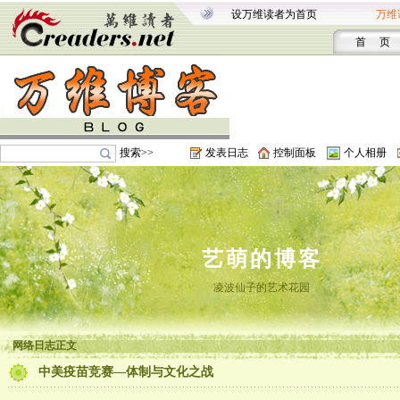
设万维读者为首页
万维
首 页
搜索>>
发表日志
控制面板
个人相册
艺萌的博客
凌波仙子的艺术花园
网络日志正文
中美疫苗竞赛—体制与文化之战