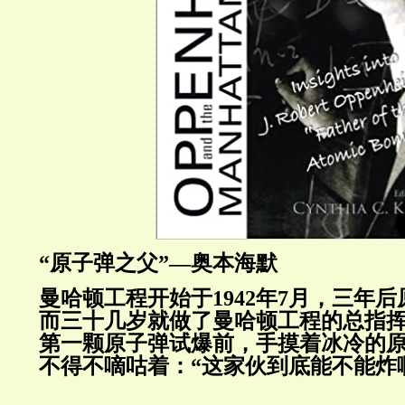
“原子弹之父”—奥本海默
曼哈顿工程开始于1942年7月，三年
而三十几岁就做了曼哈顿工程的总指
第一颗原子弹试爆前，手摸着冰冷的
不得不嘀咕着：“这家伙到底能不能炸