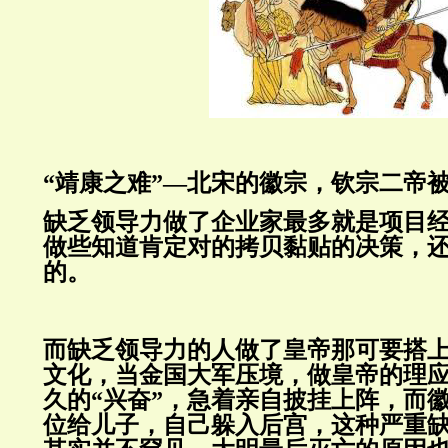
“靖康之难”—北宋的徽宗，钦宗二帝
缺乏领导力做了企业家最多就是项目
做些知道肯定对的拷贝黏贴的决策，
的。
而缺乏领导力的人做了皇帝那可要搭
文化，当金国大军压境，做皇帝的理
久的“兴奋”，急着亲自披挂上阵，而
位给儿子，自己躲入后宫，这种严重