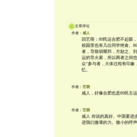
文章评论
作者：
咸人
回艺萌：89民运合肥不起眼
校园里也有几位同学绝食。8
者，导致胡耀邦，方励之、刘
运的导火索，所以两者之间也
众“参与者，大体过程有印象
忆。
作者：
艺萌
咸人，好像合肥也是89民主
作者：
艺萌
咸人 你说的真好。中国要进
进我们微薄的力。微小的呼