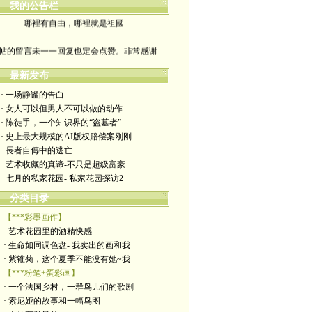
我的公告栏
哪裡有自由，哪裡就是祖國
帖的留言未一一回复也定会点赞。非常感谢
yimengling53@yahoo.com
最新发布
· 一场静谧的告白
有意收藏者请私信我，感谢一贯支持
· 女人可以但男人不可以做的动作
· 陈徒手，一个知识界的“盗墓者”
政治转载不一定代表本人意见
· 史上最大规模的AI版权赔偿案刚刚
· 長者自傳中的逃亡
艺术博客：https://yimengl.blog
· 艺术收藏的真谛-不只是超级富豪
· 七月的私家花园- 私家花园探访2
目录中标注星号的为本人艺术原创
分类目录
【***彩墨画作】
· 艺术花园里的酒精快感
· 生命如同调色盘- 我卖出的画和我
· 紫锥菊，这个夏季不能没有她~我
【***粉笔+蛋彩画】
· 一个法国乡村，一群鸟儿们的歌剧
· 索尼娅的故事和一幅鸟图