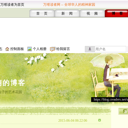
设万维读者为首页
万维读者网 -- 全球华人的精神家园
首 页
新 闻
视 频
博 客
志
控制面板
个人相册
给我留言
萌的博客
仙子的艺术花园
https://blog.creaders.net/
2015-06-04 06:22:06