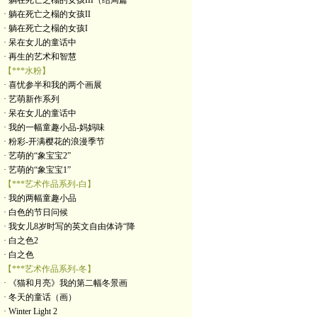
· 躺在死亡之榻的女孩III（结局篇
· 躺在死亡之榻的女孩II
· 躺在死亡之榻的女孩I
· 呆在女儿的童话中
· 再生的艺术和智慧
【***水粉】
· 喜忧参半和我的两个画展
· 艺萌新作系列
· 呆在女儿的童话中
· 我的一幅童趣小品-妈妈味
· 粉彩-开满樱花的浪漫季节
· 艺萌的“象宝宝2”
· 艺萌的“象宝宝1”
【***艺术作品系列-白】
· 我的两幅童趣小品
· 白色的节日问候
· 我女儿8岁时写的英文自由体诗“降
· 白之色2
· 白之色
【***艺术作品系列-冬】
· 《猫和月亮》我的第二幅冬景画
· 冬天的童话（画）
· Winter Light 2