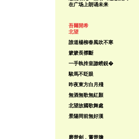
在广场上朗诵未来
吾爾開希
北望
誰道楊柳春風吹不寒
簌簌長襟斷
一手執抟皇謸崂鋭�
駿馬不眨眼
昨夜東方白月殘
無酒無歌無紅顏
北望故國歌舞處
景陽岡前無好漢
磨楚劍﹐嘗楚膽