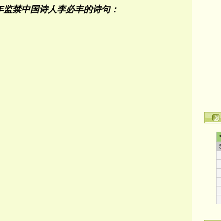
0年监禁中国诗人李必丰的诗句：