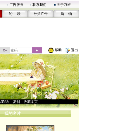
广告服务
联系我们
关于万维
论 坛
分类广告
购 物
帮助
退出
u/5568/
>
复制
>
收藏本页
我的名片