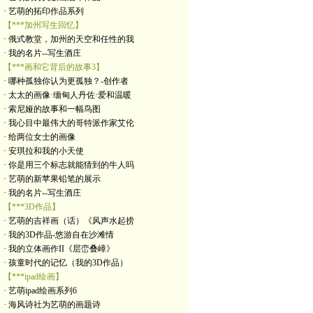
· 艺萌的拓印作品系列
【***加州写生回忆】
· 俄式教堂，加州的天空和任性的我
· 我的名片--写生酒庄
【***画和它背后的故事3】
· 哪种孤独你认为更孤独？-创作者
· 太太的画像·缅甸人丹佐·爱和温暖
· 索尼娅的故事和一幅鸟图
· 我心目中最伟大的哥特派作家艾伦
· 给两位女士的画像
· 安琪拉和我的小天使
· 你是用三个标志就能猜到的牛人吗
· 艺萌的新苹果铅笔的展示
· 我的名片--写生酒庄
【***3D作品】
· 艺萌的吉祥画（话）《风声水起捞
· 我的3D作品-悠游自在沙滩情
· 我的立体画作II《层峦叠嶂》
· 孩童时代的记忆（我的3D作品）
【***ipad绘画】
· 艺萌ipad绘画系列6
· 海风诗社为艺萌的画题诗