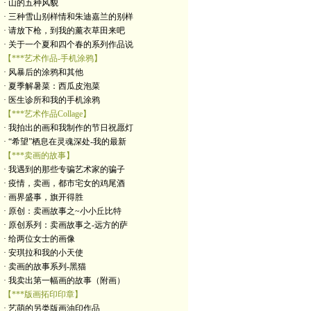
· 山的五种风貌
· 三种雪山别样情和朱迪嘉兰的别样
· 请放下枪，到我的薰衣草田来吧
· 关于一个夏和四个春的系列作品说
【***艺术作品-手机涂鸦】
· 风暴后的涂鸦和其他
· 夏季解暑菜：西瓜皮泡菜
· 医生诊所和我的手机涂鸦
【***艺术作品Collage】
· 我拍出的画和我制作的节日祝愿灯
· “希望”栖息在灵魂深处-我的最新
【***卖画的故事】
· 我遇到的那些专骗艺术家的骗子
· 疫情，卖画，都市宅女的鸡尾酒
· 画界盛事，旗开得胜
· 原创：卖画故事之~小小丘比特
· 原创系列：卖画故事之-远方的萨
· 给两位女士的画像
· 安琪拉和我的小天使
· 卖画的故事系列-黑猫
· 我卖出第一幅画的故事（附画）
【***版画拓印印章】
· 艺萌的另类版画油印作品