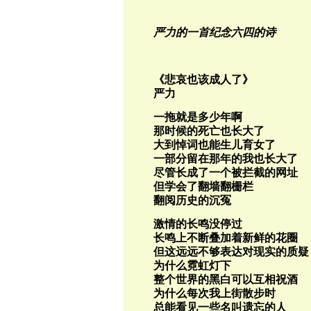
严力的一首纪念六四的诗
《悲哀也该成人了》
严力
一拖就是多少年啊
那时候的死亡也长大了
大到悼词也能生儿育女了
一部分留在那年的我也长大了
尽管长成了一个被拦截的网址
但学会了翻墙翻栅栏
翻阅历史的沉冤
激情的长鸣没停过
长鸣上不断叠加着新鲜的花圈
但这远远不够表达对现实的质疑
为什么霓虹灯下
整个世界的黑白可以互相祝酒
为什么每次我上街散步时
总能看见一些名叫遗忘的人