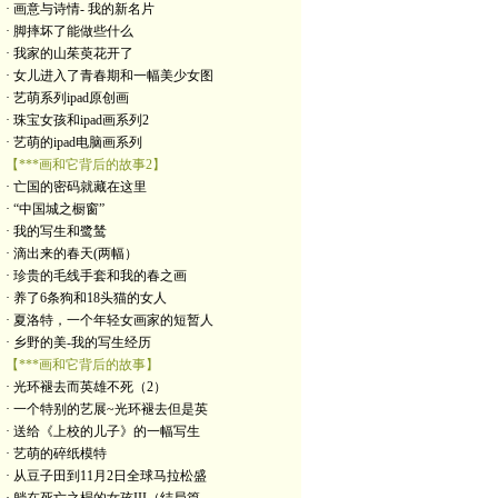
· 画意与诗情- 我的新名片
· 脚摔坏了能做些什么
· 我家的山茱萸花开了
· 女儿进入了青春期和一幅美少女图
· 艺萌系列ipad原创画
· 珠宝女孩和ipad画系列2
· 艺萌的ipad电脑画系列
【***画和它背后的故事2】
· 亡国的密码就藏在这里
· “中国城之橱窗”
· 我的写生和鹭鸶
· 滴出来的春天(两幅）
· 珍贵的毛线手套和我的春之画
· 养了6条狗和18头猫的女人
· 夏洛特，一个年轻女画家的短暂人
· 乡野的美-我的写生经历
【***画和它背后的故事】
· 光环褪去而英雄不死（2）
· 一个特别的艺展~光环褪去但是英
· 送给《上校的儿子》的一幅写生
· 艺萌的碎纸模特
· 从豆子田到11月2日全球马拉松盛