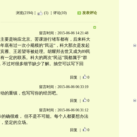
浏览(2194)
(1)
评论(10)
发表评论
留言时间：2015-06-06 14:21:48
，主要是响应北京。罢课游行堵车都有，后来科大
6年底有过一次小规模的“民运“，科大那次是发起
宾雁、王若望等被处理。胡耀邦去世又成为89民
有一定的联系。科大的两次“民运”我都属于“群
，不过对很多细节缺少了解。抽空可以写下回
回复
|
0
留言时间：2015-06-06 06:33:19
运动的重镇，也写写你的经历吧。
回复
|
0
留言时间：2015-06-06 06:31:12
步的确很难， 但不是不可能。每个人都要想办法
声，坚定的立场。
回复
|
0