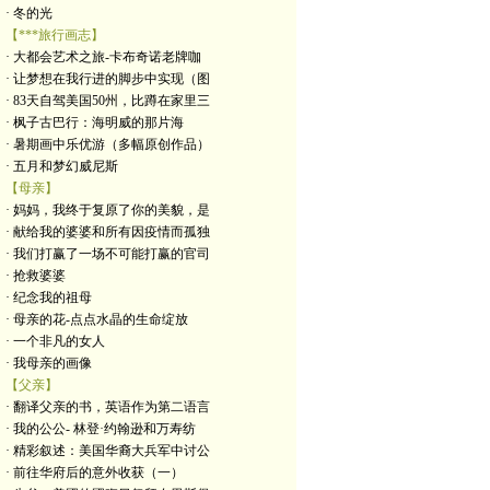
· 冬的光
【***旅行画志】
· 大都会艺术之旅-卡布奇诺老牌咖
· 让梦想在我行进的脚步中实现（图
· 83天自驾美国50州，比蹲在家里三
· 枫子古巴行：海明威的那片海
· 暑期画中乐优游（多幅原创作品）
· 五月和梦幻威尼斯
【母亲】
· 妈妈，我终于复原了你的美貌，是
· 献给我的婆婆和所有因疫情而孤独
· 我们打赢了一场不可能打赢的官司
· 抢救婆婆
· 纪念我的祖母
· 母亲的花-点点水晶的生命绽放
· 一个非凡的女人
· 我母亲的画像
【父亲】
· 翻译父亲的书，英语作为第二语言
· 我的公公- 林登·约翰逊和万寿纺
· 精彩叙述：美国华裔大兵军中讨公
· 前往华府后的意外收获（一）