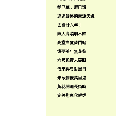
髮已華﹐雁已還
迢迢歸路荊棘連天邊
去國廿六年﹗
燕人高唱胡不歸
高堂白髮倚門站
懷夢英年無花祭
六尺難覆未閤眼
借來羿弓射黑日
未敢停鞭萬里還
黃花開遍長街時
定將慰柬化輕煙